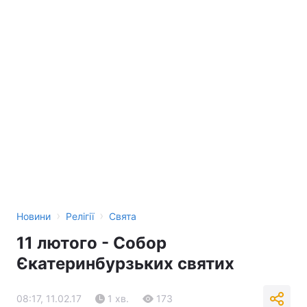
›
›
Новини
Релігії
Свята
11 лютого - Собор
Єкатеринбурзьких святих
08:17, 11.02.17
1 хв.
173