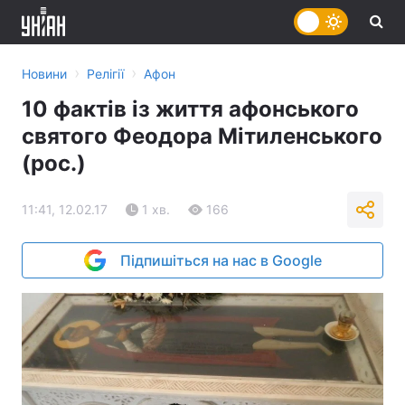
›
›
Новини
Релігії
Афон
10 фактів із життя афонського
святого Феодора Мітиленського
(рос.)
11:41, 12.02.17
1 хв.
166
Підпишіться на нас в Google