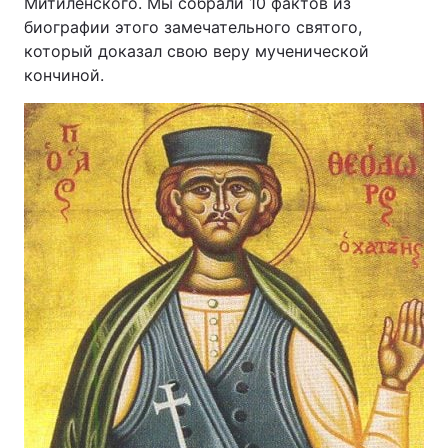
Митиленского. Мы собрали 10 фактов из
биографии этого замечательного святого,
который доказал свою веру мученической
кончиной.
Головна
Війна
Україна
Політика
Економіка
Світ
Спорт
Наука
Техно і зв'язок
Лайт
Зброя
Інциденти
Здоров'я
Туризм
Цікавинки
Погода
Екологія
Регіони