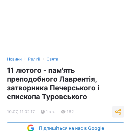
›
›
Новини
Релігії
Свята
11 лютого - пам'ять
преподобного Лаврентія,
затворника Печерського і
єпископа Туровського
10:07, 11.02.17
1 хв.
162
Підпишіться на нас в Google