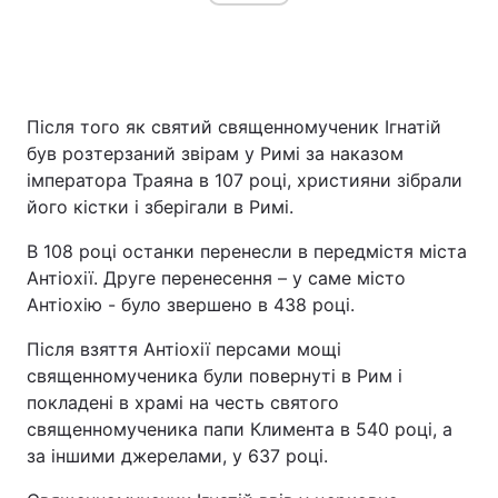
Після того як святий священномученик Ігнатій
був розтерзаний звірам у Римі за наказом
імператора Траяна в 107 році, християни зібрали
його кістки і зберігали в Римі.
В 108 році останки перенесли в передмістя міста
Антіохії. Друге перенесення – у саме місто
Антіохію - було звершено в 438 році.
Після взяття Антіохії персами мощі
священномученика були повернуті в Рим і
покладені в храмі на честь святого
священномученика папи Климента в 540 році, а
за іншими джерелами, у 637 році.