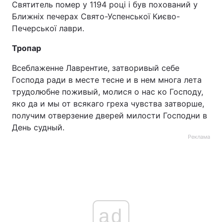
Святитель помер у 1194 році і був похований у
Ближніх печерах Свято-Успенської Києво-
Печерської лаври.
Тропар
Всеблаженне Лаврентие, затворивый себе
Господа ради в месте тесне и в нем многа лета
трудолюбне поживый, молися о нас ко Господу,
яко да и мы от всякаго греха чувства затворше,
получим отверзение дверей милости Господни в
День судный.
Реклама
ad