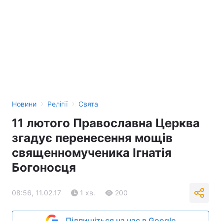
›
›
Новини
Релігії
Свята
11 лютого Православна Церква
згадує перенесення мощів
священномученика Ігнатія
Богоносця
08:56, 11.02.17
1 хв.
200
Підпишіться на нас в Google