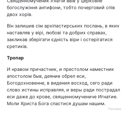
Священномученик Ігнатій ввів у церковне
богослужіння антифони, тобто почерговий спів
двох хорів.
Він залишив сім архіпастирських послань, в яких
наставляв у вірі, любові та добрих справах,
закликав зберігати єдність віри і остерігатися
єретиків.
Тропар
И нравом причастник, и престолом наместник
апостолом быв, деяние обрел еси,
Богодохновенне, в видения восход, сего ради
слово истины исправляя, и веры ради пострадал
еси даже до крове, священномучениче Игнатие.
Моли Христа Бога спастися душам нашим.
Реклама