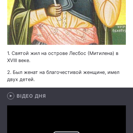
Лонгріди
Відео з Youtube
Статті
Інтерв'ю
Думки
1. Святой жил на острове Лесбос (Митилена) в
Архів
Вакансії
XVIII веке.
Контакти
2. Был женат на благочестивой женщине, имел
двух детей.
Послуги
ВІДЕО ДНЯ