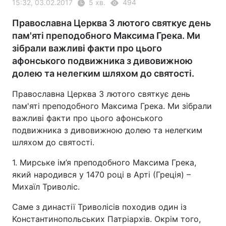
15:32, 03.02.2017
5 хв.
494
Православна Церква 3 лютого святкує день
пам'яті преподобного Максима Грека. Ми
зібрали важливі факти про цього
афонського подвижника з дивовижною
долею та нелегким шляхом до святості.
Православна Церква 3 лютого святкує день
пам'яті преподобного Максима Грека. Ми зібрали
важливі факти про цього афонського
подвижника з дивовижною долею та нелегким
шляхом до святості.
1. Мирське ім’я преподобного Максима Грека,
який народився у 1470 році в Арті (Греція) –
Михаїл Триволіс.
Саме з династії Триволісів походив один із
Константинопольських Патріархів. Окрім того,