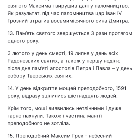
святого Максима і вирушив далі у паломництво.
Як результат, під час паломництва цар Іван ІV
Грозний втратив восьмимісячного сина Дмитра.
13. Пам’ять святого звершується 3 рази протягом
одного року.
3 лютого у день смерті, 19 липня у день всіх
Радонезьких святих, а також у першу неділю
після дня пам’яті апостолів Петра і Павла – у день
собору Тверських святих.
14. У день відкриття мощей преподобного, 1591
року, відразу зцілились шістнадцять людей.
Крім того, мощі виявились нетлінними і дуже
гарно пахнули. Також і частина мантії
преподобного не зотліла.
15. Преподобний Максим Грек - небесний