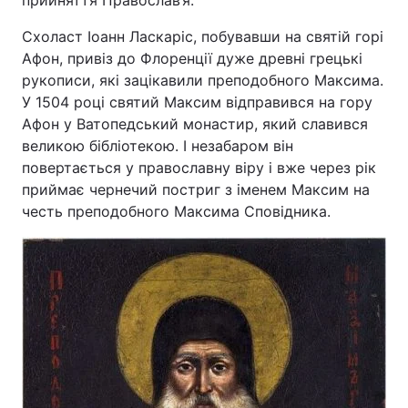
прийняття Православ’я.
Схоласт Іоанн Ласкаріс, побувавши на святій горі
Афон, привіз до Флоренції дуже древні грецькі
рукописи, які зацікавили преподобного Максима.
У 1504 році святий Максим відправився на гору
Афон у Ватопедський монастир, який славився
великою бібліотекою. І незабаром він
повертається у православну віру і вже через рік
приймає чернечий постриг з іменем Максим на
честь преподобного Максима Сповідника.