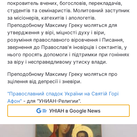
покровитель вчених, богословів, перекладачів,
студентів та семінаристів. Молитовний заступник
за місіонерів, катехитів і апологетів.
Преподобному Максиму Греку моляться для
утвердження у вірі, міцності духу і віри,
розуміння православного віровчення і Писання,
звернення до Православ'я іновірців і сектантів, у
нього просять допомоги і підтримки при гоніннях
за віру і несправедливому утиску влади.
Преподобному Максиму Греку моляться про
зцілення від депресії і зневіри.
"Православний спадок України на Святій Горі
Афон"
- для "УНИАН-Религии".
УНІАН в Google News