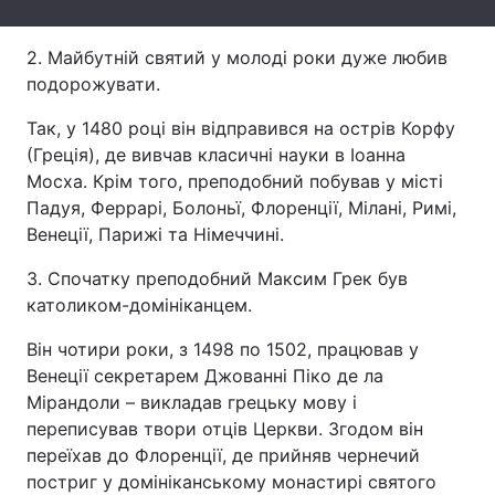
Лонгріди
2. Майбутній святий у молоді роки дуже любив
подорожувати.
Відео з Youtube
Статті
Так, у 1480 році він відправився на острів Корфу
Інтерв'ю
Думки
(Греція), де вивчав класичні науки в Іоанна
Мосха. Крім того, преподобний побував у місті
Архів
Вакансії
Падуя, Феррарі, Болоньї, Флоренції, Мілані, Римі,
Венеції, Парижі та Німеччині.
Контакти
3. Спочатку преподобний Максим Грек був
Послуги
католиком-домініканцем.
Він чотири роки, з 1498 по 1502, працював у
Венеції секретарем Джованні Піко де ла
Мірандоли – викладав грецьку мову і
переписував твори отців Церкви. Згодом він
переїхав до Флоренції, де прийняв чернечий
постриг у домініканському монастирі святого