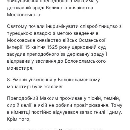
звинувачення преподобного Максима у
державній зраді Великого князівства
Московського.
Святому почали інкримінувати співробітництво з
турецькою владою з метою введення в
Московське князівство військ Османської
імперії. 15 квітня 1525 року церковний суд
засудив преподобного за державну зраду і
відправив у заслання до Волоколамського
монастиря.
8. Умови ув’язнення у Волоколамському
монастирі були жахливі.
Преподобний Максим проживав у тісній, темній,
сирій келії, в якій не робили провітрювання. Тому
в кімнатці постійно відчувався запах гнилі і диму.
Крім того,