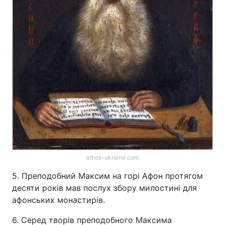
athos-ukraine.com
5. Преподобний Максим на горі Афон протягом
десяти років мав послух збору милостині для
афонських монастирів.
6. Серед творів преподобного Максима