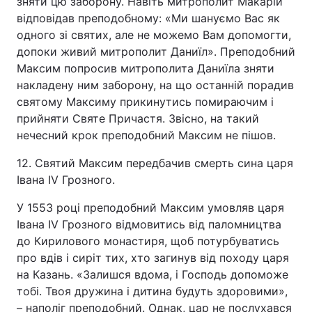
зняти цю заборону. Навіть митрополит Макарій
відповідав преподобному: «Ми шануємо Вас як
одного зі святих, але не можемо Вам допомогти,
допоки живий митрополит Даниїл». Преподобний
Максим попросив митрополита Даниїла зняти
накладену ним заборону, на що останній порадив
святому Максиму прикинутись помираючим і
прийняти Святе Причастя. Звісно, на такий
нечесний крок преподобний Максим не пішов.
12. Святий Максим передбачив смерть сина царя
Івана ІV Грозного.
У 1553 році преподобний Максим умовляв царя
Івана ІV Грозного відмовитись від паломництва
до Кирилового монастиря, щоб потурбуватись
про вдів і сиріт тих, хто загинув від походу царя
на Казань. «Залишся вдома, і Господь допоможе
тобі. Твоя дружина і дитина будуть здоровими»,
– наполіг преподобний. Однак, цар не послухався