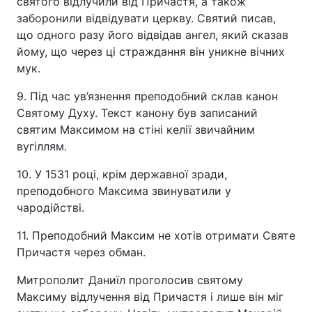
святого відлучили від Причастя, а також
заборонили відвідувати церкву. Святий писав,
що одного разу його відвідав ангел, який сказав
йому, що через ці страждання він уникне вічних
мук.
9. Під час ув’язнення преподобний склав канон
Святому Духу. Текст канону був записаний
святим Максимом на стіні келії звичайним
вугіллям.
10. У 1531 році, крім державної зради,
преподобного Максима звинуватили у
чародійстві.
11. Преподобний Максим не хотів отримати Святе
Причастя через обман.
Митрополит Даниїл проголосив святому
Максиму відлучення від Причастя і лише він міг