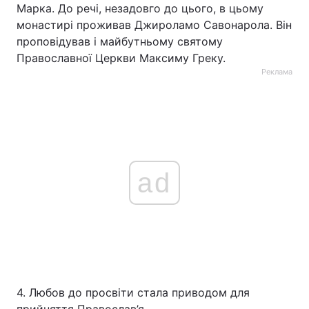
Марка. До речі, незадовго до цього, в цьому
Тема оформлення
монастирі проживав Джироламо Савонарола. Він
проповідував і майбутньому святому
Православної Церкви Максиму Греку.
Реклама
ad
4. Любов до просвіти стала приводом для