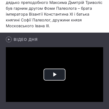
дядько преподобного Максима Дмитрій Триволіс
був гарним другом Фоми Палеолога – брата
імператора Візантії Константина ХІ і батька
княгині Софії Палеолог, дружини князя
Головна
Війна
Московського Івана ІІІ.
Україна
Політика
ВІДЕО ДНЯ
Економіка
Світ
Спорт
Наука
Техно і зв'язок
Лайт
Зброя
Інциденти
Play
Здоров'я
Туризм
Video
Цікавинки
Погода
Екологія
Регіони