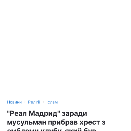
›
›
Новини
Релігії
Іслам
"Реал Мадрид" заради
мусульман прибрав хрест з
емблеми клубу, який був