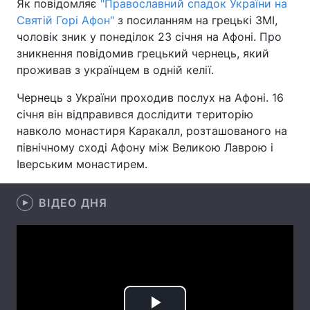
Як повідомляє
"Православний спадок України на
Святій Горі Афон"
з посиланням на грецькі ЗМІ,
чоловік зник у понеділок 23 січня на Афоні. Про
зникнення повідомив грецький чернець, який
Головна
Війна
проживав з українцем в одній келії.
Україна
Політика
Чернець з України проходив послух на Афоні. 16
січня він відправився дослідити територію
Економіка
Світ
навколо монастиря Каракалл, розташованого на
північному сході Афону між Великою Лаврою і
Спорт
Наука
Іверським монастирем.
Техно і зв'язок
Лайт
ВІДЕО ДНЯ
Зброя
Інциденти
Здоров'я
Туризм
Цікавинки
Погода
Екологія
Регіони