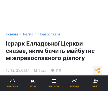
›
›
Новини
Релігії
Православ`я
Ієрарх Елладської Церкви
сказав, яким бачить майбутнє
міжправославного діалогу
16:12, 25.01.17
1 хв.
116
RU
Підпишіться на нас в Google
МОВА
ГОЛОВНА
РОЗДІЛИ
ПОГОДА
ЛАЙТ