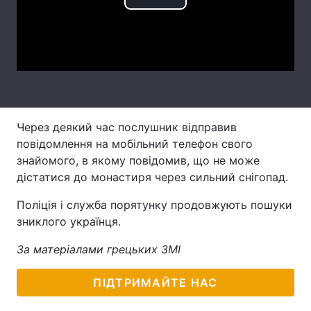
Play
Лонгріди
Video
Відео з Youtube
Статті
Інтерв'ю
Думки
Через деякий час послушник відправив
Архів
Вакансії
повідомлення на мобільний телефон свого
Контакти
знайомого, в якому повідомив, що не може
дістатися до монастиря через сильний снігопад.
Послуги
Поліція і служба порятунку продовжують пошуки
зниклого українця.
За матеріалами грецьких ЗМІ
ПІДТРИМАЙТЕ НАС