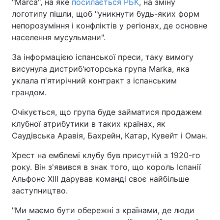
"Marca", на яке
посилається РБК
, на зміну
логотипу пішли, щоб "уникнути будь-яких форм
непорозуміння і конфліктів у регіонах, де основне
населення мусульмани".
За інформацією іспанської преси, таку вимогу
висунула дистриб'юторська група Marka, яка
уклала п'ятирічний контракт з іспанським
грандом.
Очікується, що група буде займатися продажем
клубної атрибутики в таких країнах, як
Саудівська Аравія, Бахрейн, Катар, Кувейт і Оман.
Хрест на емблемі клубу був присутній з 1920-го
року. Він з'явився в знак того, що король Іспанії
Альфонс XIII дарував команді своє найбільше
заступництво.
"Ми маємо бути обережні з країнами, де люди