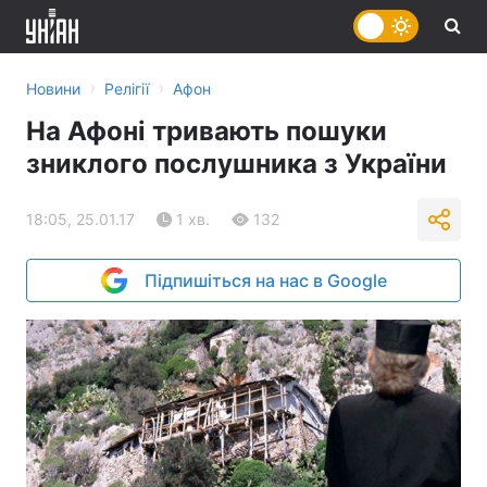
›
›
Новини
Релігії
Афон
На Афоні тривають пошуки
зниклого послушника з України
18:05, 25.01.17
1 хв.
132
Підпишіться на нас в Google