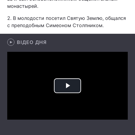
монастырей.
2. В молодости посетил Святую Землю, общался
с преподобным Симеоном Столпником.
Головна
Війна
Україна
Політика
ВІДЕО ДНЯ
Економіка
Світ
Спорт
Наука
Техно і зв'язок
Лайт
Play
Зброя
Інциденти
Video
Здоров'я
Туризм
Цікавинки
Погода
Екологія
Регіони