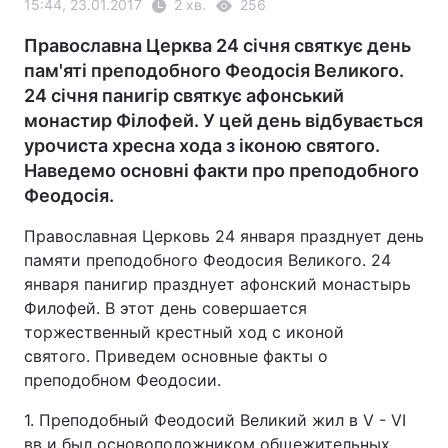
15:44, 23.01.2017
2 хв.
256
Православна Церква 24 січня святкує день
пам'яті преподобного Феодосія Великого.
24 січня панигір святкує афонський
монастир Філофей. У цей день відбувається
урочиста хресна хода з іконою святого.
Наведемо основні факти про преподобного
Феодосія.
Православная Церковь 24 января празднует день
памяти преподобного Феодосия Великого. 24
января панигир празднует афонский монастырь
Филофей. В этот день совершается
торжественный крестный ход с иконой
святого. Приведем основные факты о
преподобном Феодосии.
1. Преподобный Феодосий Великий жил в V - VI
вв и был основоположником общежительных