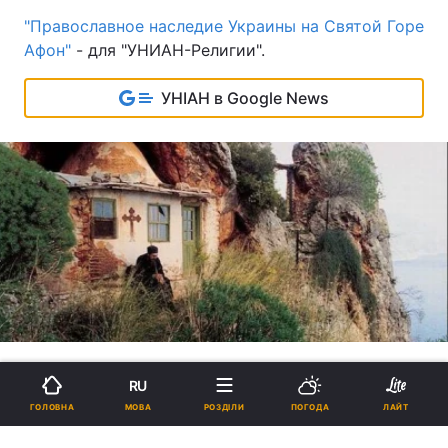
"Православное наследие Украины на Святой Горе
Афон"
- для "УНИАН-Религии".
УНІАН в Google News
RU
ATHOS-UKRAINE.COM - ДЛЯ "УНІАН-
МОВА
ГОЛОВНА
РОЗДІЛИ
ПОГОДА
ЛАЙТ