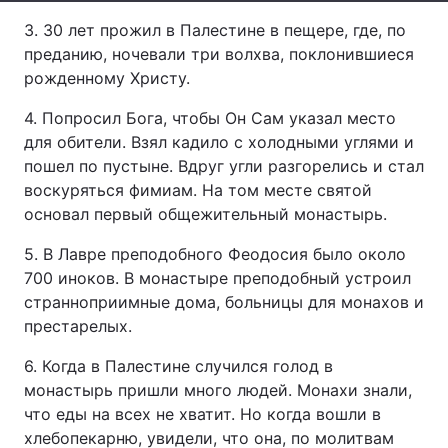
3. 30 лет прожил в Палестине в пещере, где, по
Лонгріди
преданию, ночевали три волхва, поклонившиеся
рожденному Христу.
Відео з Youtube
Статті
4. Попросил Бога, чтобы Он Сам указал место
Інтерв'ю
Думки
для обители. Взял кадило с холодными углями и
пошел по пустыне. Вдруг угли разгорелись и стал
Архів
Вакансії
воскуряться фимиам. На том месте святой
основал первый общежительный монастырь.
Контакти
5. В Лавре преподобного Феодосия было около
Послуги
700 иноков. В монастыре преподобный устроил
странноприимные дома, больницы для монахов и
престарелых.
6. Когда в Палестине случился голод в
монастырь пришли много людей. Монахи знали,
что еды на всех не хватит. Но когда вошли в
хлебопекарню, увидели, что она, по молитвам