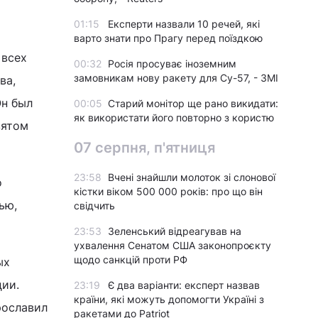
01:15
Експерти назвали 10 речей, які
варто знати про Прагу перед поїздкою
 всех
00:32
Росія просуває іноземним
замовникам нову ракету для Су-57, - ЗМІ
ва,
Он был
00:05
Старий монітор ще рано викидати:
як використати його повторно з користю
вятом
07 серпня, п'ятниця
23:58
Вчені знайшли молоток зі слонової
о
кістки віком 500 000 років: про що він
ью,
свідчить
23:53
Зеленський відреагував на
ухвалення Сенатом США законопроєкту
щодо санкцій проти РФ
ых
ции.
23:19
Є два варіанти: експерт назвав
країни, які можуть допомогти Україні з
рославил
ракетами до Patriot