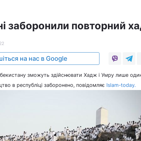
ні заборонили повторний х
22
іться на нас в Google
збекистану зможуть здійснювати Хадж і Умру лише один
тво в республіці заборонено, повідомляє
Islam-today.