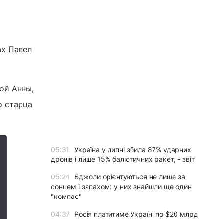
ах Павел
той Анны,
о старца
05:31
Україна у липні збила 87% ударних
дронів і лише 15% балістичних ракет, - звіт
05:24
Бджоли орієнтуються не лише за
сонцем і запахом: у них знайшли ще один
"компас"
04:37
Росія платитиме Україні по $20 млрд