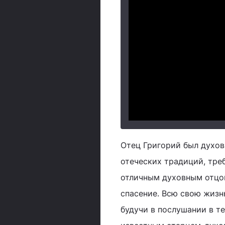
Отец Григорий был духов
отеческих традиций, тре
отличным духовным отцом
спасение. Всю свою жизнь
будучи в послушании в те