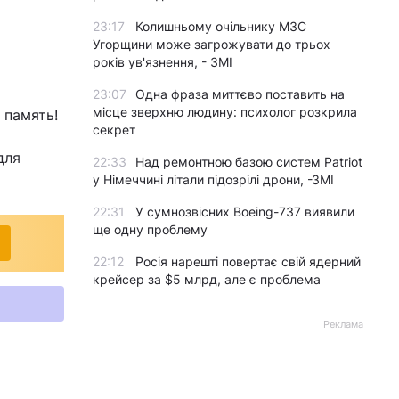
23:17
Колишньому очільнику МЗС
Угорщини може загрожувати до трьох
років ув'язнення, - ЗМІ
23:07
Одна фраза миттєво поставить на
місце зверхню людину: психолог розкрила
 память!
секрет
для
22:33
Над ремонтною базою систем Patriot
у Німеччині літали підозрілі дрони, -ЗМІ
22:31
У сумнозвісних Boeing-737 виявили
ще одну проблему
22:12
Росія нарешті повертає свій ядерний
крейсер за $5 млрд, але є проблема
Реклама