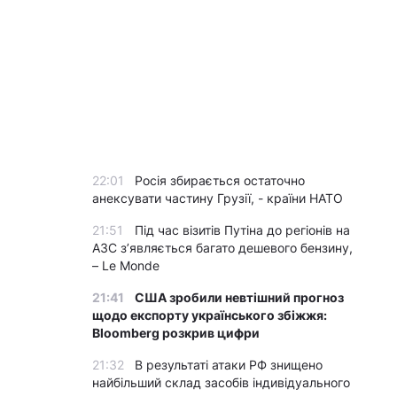
22:01
Росія збирається остаточно
анексувати частину Грузії, - країни НАТО
21:51
Під час візитів Путіна до регіонів на
АЗС з’являється багато дешевого бензину,
– Le Monde
21:41
США зробили невтішний прогноз
щодо експорту українського збіжжя:
Bloomberg розкрив цифри
21:32
В результаті атаки РФ знищено
найбільший склад засобів індивідуального