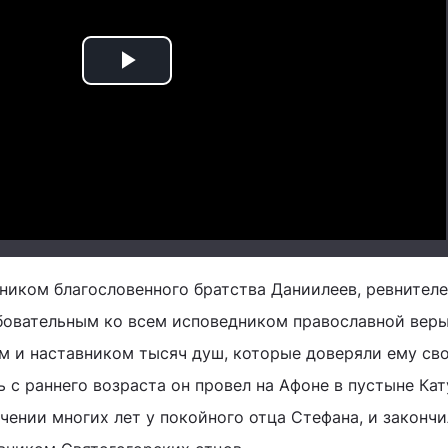
Play
Video
ником благословенного братства Даниилеев, ревнител
бовательным ко всем исповедником православной веры
 и наставником тысяч душ, которые доверяли ему св
 с раннего возраста он провел на Афоне в пустыне Кат
чении многих лет у покойного отца Стефана, и законч