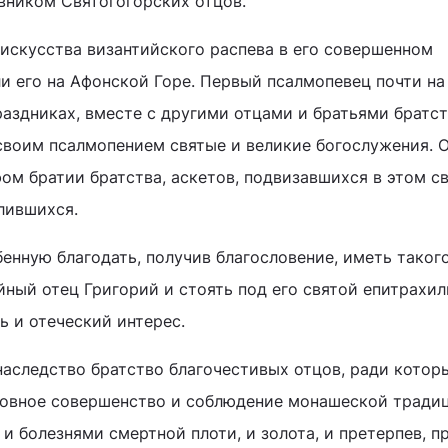
вником Святогогорских отцов.
искусства византийского распева в его совершенном
ли его на Афонской Горе. Первый псалмопевец почти на
аздниках, вместе с другими отцами и братьями братст
своим псалмопением святые и великие богослужения. 
ом братии братства, аскетов, подвизавшихся в этом с
лившихся.
бенную благодать, получив благословение, иметь таког
йный отец Григорий и стоять под его святой епитрахил
ь и отеческий интерес.
 наследство братство благочестивых отцов, ради котор
ховное совершенство и соблюдение монашеской тради
и болезнями смертной плоти, и золота, и претерпев, п