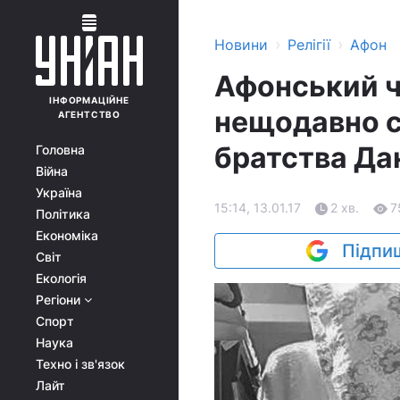
›
›
Новини
Релігії
Афон
Афонський ч
ІНФОРМАЦІЙНЕ
нещодавно с
АГЕНТСТВО
братства Дан
Головна
Війна
Україна
15:14, 13.01.17
2 хв.
7
Політика
Економіка
Підпиш
Світ
Екологія
Регіони
Спорт
Наука
Техно і зв'язок
Лайт