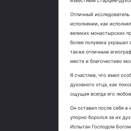
известным старцем-духо
Отличный исследователь 
исполнении, как исполня
великих монастырских пр
более полувека украшал 
также отличным агиограф
месте и благочестиво мо
Я счастлив, что имел осо
духовного отца, как поко
ощущая всегда его любов
Он оставил после себя в
упорно боролся за их ду
Испытан Господом Богом 