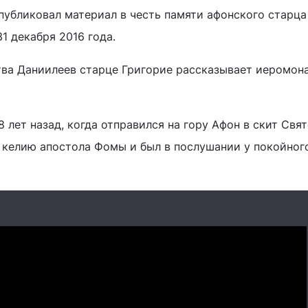
публиковал материал в честь памяти афонского старца
1 декабря 2016 года.
тва Даниилеев старце Григорие рассказывает иеромон
8 лет назад, когда отправился на гору Афон в скит Свя
 келию апостола Фомы и был в послушании у покойног