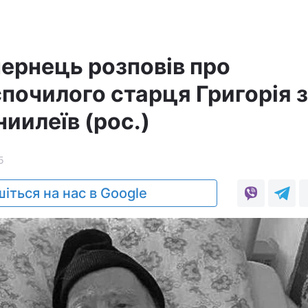
ернець розповів про
почилого старця Григорія з
иилеїв (рос.)
5
іться на нас в Google