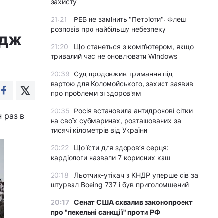
захисту
21:21
РЕБ не замінить "Петріоти": Флеш
розповів про найбільшу небезпеку
адж
21:20
Що станеться з комп’ютером, якщо
тривалий час не оновлювати Windows
20:39
Суд продовжив тримання під
вартою для Коломойського, захист заявив
про проблеми зі здоров'ям
20:35
Росія встановила антидронові сітки
 раз в
на своїх субмаринах, розташованих за
тисячі кілометрів від України
20:22
Що їсти для здоров’я серця:
кардіологи назвали 7 корисних каш
20:18
Льотчик-утікач з КНДР уперше сів за
штурвал Boeing 737 і був приголомшений
20:17
Сенат США схвалив законопроект
про "пекельні санкції" проти РФ