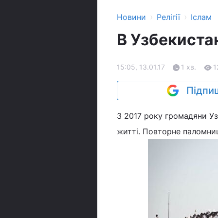
›
›
Новини
Релігії
Іслам
В Узбекиста
15:05, 13.01.17
1 хв.
1
Підпиш
З 2017 року громадяни У
житті. Повторне паломниц