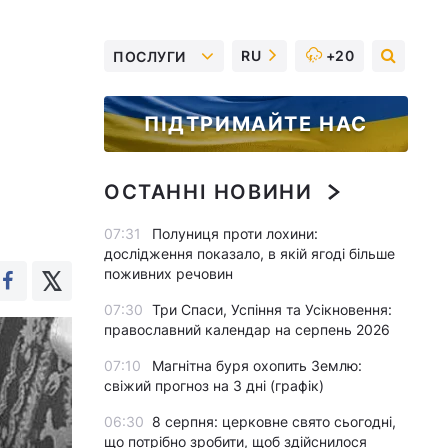
RU
+20
ПОСЛУГИ
ПІДТРИМАЙТЕ НАС
ОСТАННІ НОВИНИ
07:31
Полуниця проти лохини:
дослідження показало, в якій ягоді більше
поживних речовин
07:30
Три Спаси, Успіння та Усікновення:
православний календар на серпень 2026
07:10
Магнітна буря охопить Землю:
свіжий прогноз на 3 дні (графік)
06:30
8 серпня: церковне свято сьогодні,
що потрібно зробити, щоб здійснилося