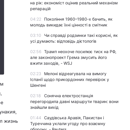
на рік: економіст оцінив реальний механізм
репарацій
04:22
Покоління 1960–1980-х бачить, як
молодь викидає їхні цінності в смітник
03:10
Чи справді родзинки такі корисні, як
усі думають: відповідь дієтологів
02:56
Трамп неохоче посилює тиск на РФ,
але законопроект Грема змусить його
вжити заходів, - WSJ
02:23
Мелоні відреагувала на вимогу
Іспанії щодо прикордонних перевірок у
ем
Шенгені
,
02:18
Сонячна електростанція
перегородила давні маршрути тварин: вони
ое
знайшли вихід
унакия,
01:44
Саудівська Аравія, Пакистан і
ил жизнь
Туреччина уклали угоду про взаємну
оборону, - Reuters