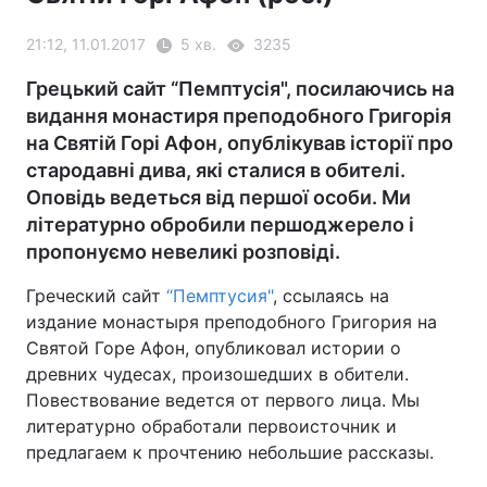
21:12, 11.01.2017
5 хв.
3235
Грецький сайт “Пемптусія", посилаючись на
видання монастиря преподобного Григорія
на Святій Горі Афон, опублікував історії про
стародавні дива, які сталися в обителі.
Оповідь ведеться від першої особи. Ми
літературно обробили першоджерело і
пропонуємо невеликі розповіді.
Греческий сайт
“Пемптусия"
, ссылаясь на
издание монастыря преподобного Григория на
Святой Горе Афон, опубликовал истории о
древних чудесах, произошедших в обители.
Повествование ведется от первого лица. Мы
литературно обработали первоисточник и
предлагаем к прочтению небольшие рассказы.