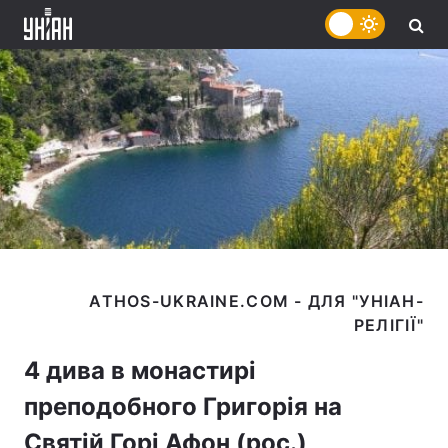
ATHOS-UKRAINE.COM - ДЛЯ "УНІАН-
4 дива в монастирі
преподобного Григорія на
Святій Горі Афон (рос.)