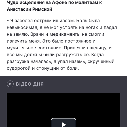
Чудо исцеления на Афоне по молитвам к
Анастасии Римской
- Я заболел острым ишиасом. Боль была
Головна
Війна
невыносимая, я не мог устоять на ногах и падал
на землю. Врачи и медикаменты не смогли
Україна
Політика
излечить меня. Это было постоянное и
мучительное состояние. Привезли пшеницу, и
Економіка
Світ
все мы должны были разгружать ее. Когда
разгрузка началась, я упал наземь, скрученный
Спорт
Наука
судорогой и стонущий от боли.
Техно і зв'язок
Лайт
ВІДЕО ДНЯ
Зброя
Інциденти
Здоров'я
Туризм
Цікавинки
Погода
Екологія
Регіони