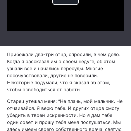
Play
Лонгріди
Video
Відео з Youtube
Статті
Інтерв'ю
Думки
Архів
Вакансії
Прибежали два-три отца, спросили, в чем дело.
Когда я рассказал им о своем недуге, об этом
Контакти
узнали все и начались пересуды. Многие
посочувствовали, другие не поверили.
Послуги
Некоторые подумали, что я сказал об этом,
чтобы освободиться от работы.
Старец утешал меня: “Не плачь, мой мальчик. Не
отчаивайся. Я верю тебе. И других отцов смогу
убедить в твоей искренности. Но я дам тебе
один совет и прошу тебя меня послушаться. Мы
здесь имеем своего собственного врача: святую