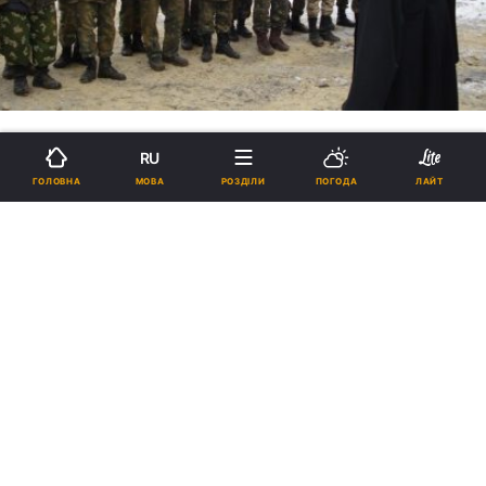
RU
МОВА
ГОЛОВНА
РОЗДІЛИ
ПОГОДА
ЛАЙТ
Жоден капелан УПЦ ніколи не
був на території,
непідконтрольній українським
військам - митрополит Августин
(фото)
18:01, 11.01.2017
3 хв.
414
Капелани Української Православної Церкви