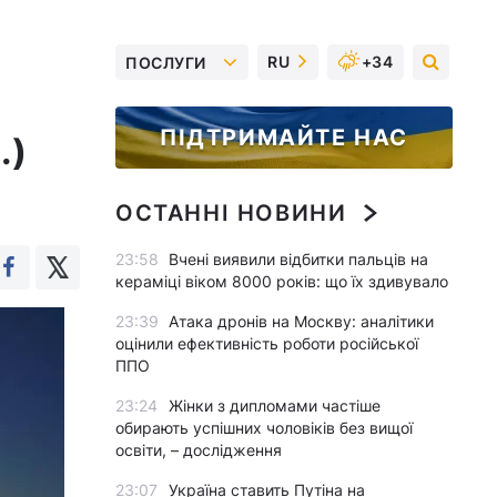
RU
+34
ПОСЛУГИ
ПІДТРИМАЙТЕ НАС
.)
ОСТАННІ НОВИНИ
23:58
Вчені виявили відбитки пальців на
кераміці віком 8000 років: що їх здивувало
23:39
Атака дронів на Москву: аналітики
оцінили ефективність роботи російської
ППО
23:24
Жінки з дипломами частіше
обирають успішних чоловіків без вищої
освіти, – дослідження
23:07
Україна ставить Путіна на