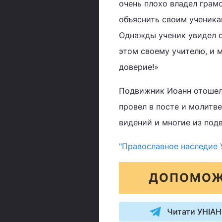
очень плохо владел грамо
объяснить своим ученика
Однажды ученик увидел о
этом своему учителю, и м
доверие!»
Подвижник Иоанн отошел 
провел в посте и молитве
видений и многие из под
"Православное наследие 
ДОПОМОЖ
Читати УНІАН