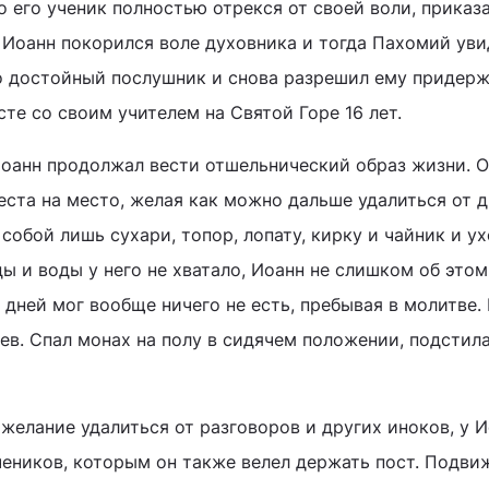
о его ученик полностью отрекся от своей воли, приказ
. Иоанн покорился воле духовника и тогда Пахомий уви
о достойный послушник и снова разрешил ему придер
те со своим учителем на Святой Горе 16 лет.
оанн продолжал вести отшельнический образ жизни. 
еста на место, желая как можно дальше удалиться от 
 собой лишь сухари, топор, лопату, кирку и чайник и у
ы и воды у него не хватало, Иоанн не слишком об этом
 дней мог вообще ничего не есть, пребывая в молитве. 
ев. Спал монах на полу в сидячем положении, подстил
желание удалиться от разговоров и других иноков, у 
чеников, которым он также велел держать пост. Подви