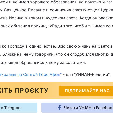
той и не имел хорошего образования, но понятно и лег
м Священное Писание и сочинения святых отцов Церкв
тца Иоанна в ярком и чудесном свете. Когда он расска
онах объяснил причину: «Ради того, чтобы ты имел ко
ко Господу в одиночестве. Всю свою жизнь на Святой
. Близкие к нему говорили, что он сподобился многих 
вижников обращались к нему за советами.
Украины на Святой Горе Афон"
- для "УНИАН-Религии".
ІТЬ ПРОЄКТУ
ПІДТРИМАЙТЕ НАС
 в Telegram
Читати УНІАН в Faceboo