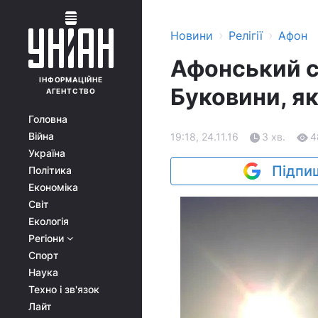
›
›
Новини
Релігії
Афон
Афонський с
ІНФОРМАЦІЙНЕ
Буковини, як
АГЕНТСТВО
Головна
Війна
19:18, 24.11.16
3 хв.
4
Україна
Підпиш
Політика
Економіка
Світ
Екологія
Регіони
Спорт
Наука
Техно і зв'язок
Лайт