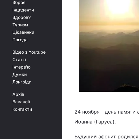
Зброя
Інциденти
Здоров'я
Туризм
Цікавинки
Погода
Відео з Youtube
Статті
Інтерв'ю
Думки
Лонгріди
Архів
Вакансії
Контакти
24 ноября - день памяти
Иоанна (Гаруса).
Будущий афонит родился 