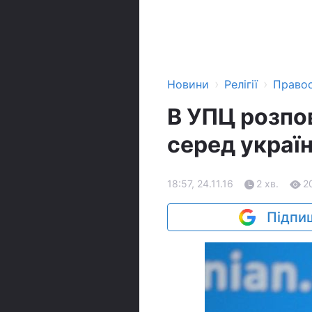
›
›
Новини
Релігії
Право
В УПЦ розпо
серед україн
18:57, 24.11.16
2 хв.
2
Підпиш