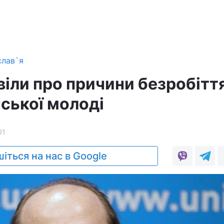
слав`я
віли про причини безробітт
ської молоді
01
іться на нас в Google