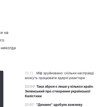
ти на
его
 никогда
22:12
Міф зруйновано: скільки насправді
можуть працювати ядерні реактори
22:00
Така зброя є лише у кількох країн:
Зеленський про створення української
балістики
21:57
"Динамо" здобуло важливу