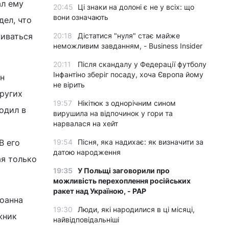
ал ему
20:45
Ці знаки на долоні є не у всіх: що
вони означають
дел, что
живаться
20:18
Дістатися "нуля" стає майже
неможливим завданням, - Business Insider
20:11
Після скандалу у Федерації футболу
Інфантіно зберіг посаду, хоча Європа йому
Он
не вірить
других
19:57
Нікітюк з однорічним сином
ходил в
вирушила на відпочинок у гори та
нарвалася на хейт
В его
19:54
Пісня, яка надихає: як визначити за
датою народження
ая только
19:35
У Польщі заговорили про
можливість перехоплення російських
ракет над Україною, - PAP
Иоанна
19:30
Люди, які народилися в ці місяці,
жник
найвідповідальніші