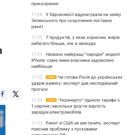
прискорення
17:58
У Єврокомісії відреагували на заяву
Зеленського про скорочення поставок
ракет
17:55
7 продуктів, у яких корисних жирів
набагато більше, ніж в авокадо
я
17:55
Названо найкращі "народні" моделі
iPhone: саме ними власники задоволені
найбільше
17:52
Чи готова Росія до українських
УНІАН
ударів взимку: експерт дав несподіваний
прогноз
17:34
"Укренерго" підняло тарифи з
УНІАН
1 серпня: наскільки зросте вартість
зарядки електромобілів
17:33
Ракет зі США не вистачить: експерт
пояснив проблему з пусковими
установками РФ