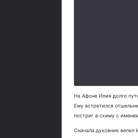
На Афоне Илия долго пут
Ему встретился отшельни
постриг в схиму с имене
Сначала духовник велел 