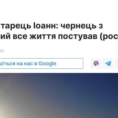
тарець Іоанн: чернець з
ий все життя постував (рос
89
іться на нас в Google