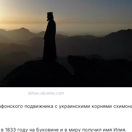
athos-ukraine.com
 афонского подвижника с украинскими корнями схимон
в 1833 году на Буковине и в миру получил имя Илия.