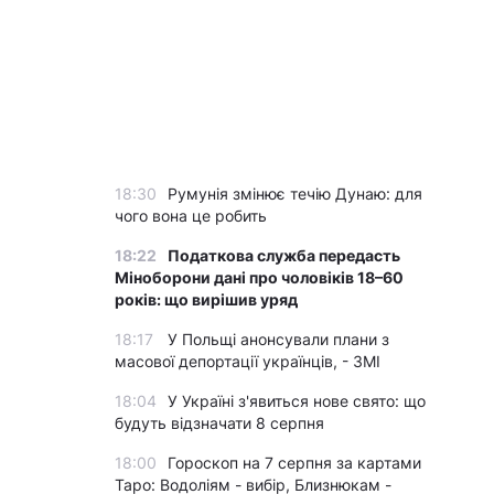
18:30
Румунія змінює течію Дунаю: для
чого вона це робить
18:22
Податкова служба передасть
Міноборони дані про чоловіків 18–60
років: що вирішив уряд
18:17
У Польщі анонсували плани з
масової депортації українців, - ЗМІ
18:04
У Україні з'явиться нове свято: що
будуть відзначати 8 серпня
18:00
Гороскоп на 7 серпня за картами
Таро: Водоліям - вибір, Близнюкам -