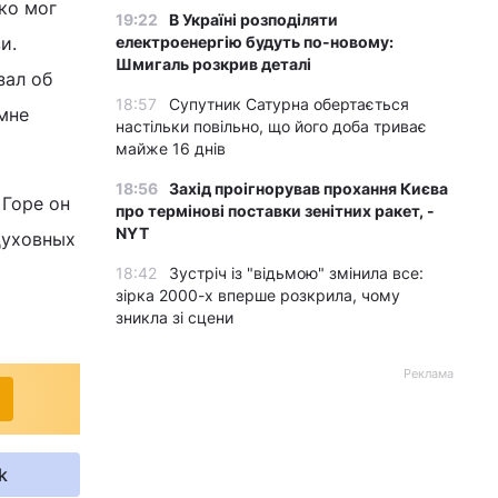
ко мог
19:22
В Україні розподіляти
и.
електроенергію будуть по-новому:
Шмигаль розкрив деталі
зал об
18:57
Супутник Сатурна обертається
 мне
настільки повільно, що його доба триває
майже 16 днів
18:56
Захід проігнорував прохання Києва
 Горе он
про термінові поставки зенітних ракет, -
NYT
духовных
18:42
Зустріч із "відьмою" змінила все:
зірка 2000-х вперше розкрила, чому
зникла зі сцени
Реклама
k