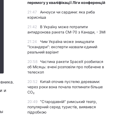
перемогу у кваліфікації Ліги конференцій
21:47
Анчоуси чи сардини: яка риба
корисніша
21:42
В Україну може потрапити
антидронова ракета CM-70 з Канади, - ЗМІ
21:24
Чим Україна може знищувати
"Іскандери": експерти назвали єдиний
реальний варіант
20:58
Частина ракети SpaceX розбилася
об Місяць: вчені розповіли про побачене в
телескоп
вника.
20:52
Китай оточив пустелю деревами:
через роки вона почала поглинати більше
и и
CO₂
20:49
"Стародавній" римський театр,
популярний серед туристів, виявився
бы
підробкою