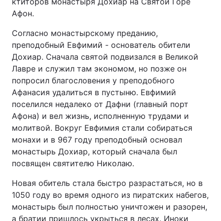
ктиторов монастыря Дохиар на Святой Горе
Афон.
Согласно монастырскому преданию,
Головна
Війна
преподобный Евфимий - основатель обители
Дохиар. Сначала святой подвизался в Великой
Україна
Політика
Лавре и служил там экономом, но позже он
попросил благословения у преподобного
Економіка
Світ
Афанасия удалиться в пустыню. Евфимий
поселился недалеко от Дафни (главный порт
Спорт
Наука
Афона) и вел жизнь, исполненную трудами и
молитвой. Вокруг Евфимия стали собираться
Техно і зв'язок
Лайт
монахи и в 967 году преподобный основал
монастырь Дохиар, который сначала был
Зброя
Інциденти
посвящен святителю Николаю.
Здоров'я
Туризм
Новая обитель стала быстро разрастаться, но в
1050 году во время одного из пиратских набегов,
Цікавинки
Погода
монастырь был полностью уничтожен и разорен,
Екологія
Регіони
а братии пришлось укрыться в лесах. Иноки