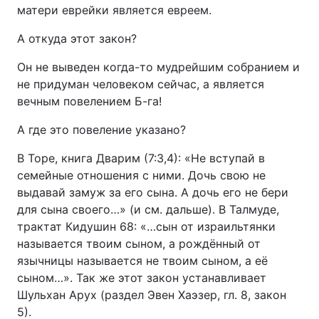
матери еврейки является евреем.
А откуда этот закон?
Он не выведен когда-то мудрейшим собранием и
не придуман человеком сейчас, а является
вечным повелением Б-га!
А где это повеление указано?
В Торе, книга Дварим (7:3,4): «Не вступай в
семейные отношения с ними. Дочь свою не
выдавай замуж за его сына. А дочь его не бери
для сына своего…» (и см. дальше). В Талмуде,
трактат Кидушин 68: «…сын от израильтянки
называется твоим сыном, а рождённый от
язычницы называется не твоим сыном, а её
сыном…». Так же этот закон устанавливает
Шульхан Арух (раздел Эвен Хаэзер, гл. 8, закон
5).