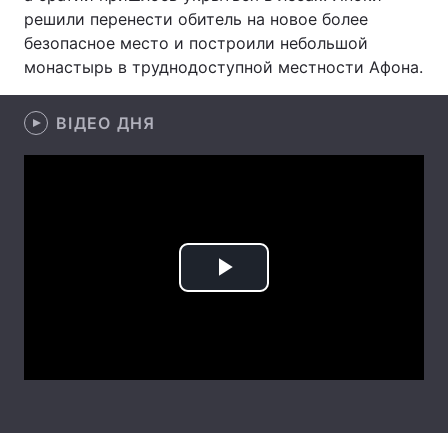
решили перенести обитель на новое более
Лонгріди
безопасное место и построили небольшой
монастырь в труднодоступной местности Афона.
Відео з Youtube
Статті
ВІДЕО ДНЯ
Інтерв'ю
Думки
Архів
Вакансії
Контакти
Послуги
Play
Video