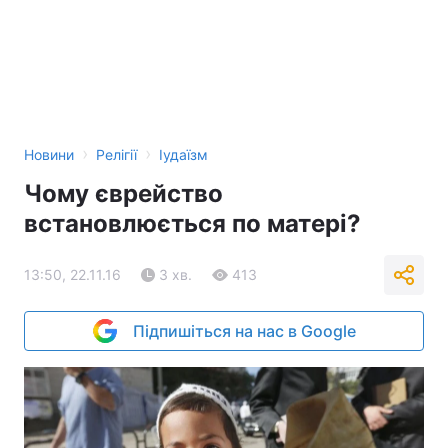
›
›
Новини
Релігії
Іудаїзм
Чому єврейство
встановлюється по матері?
13:50, 22.11.16
3 хв.
413
Підпишіться на нас в Google