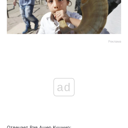
Реклама
ad
Отвечает Рав Ашер Кушнир: