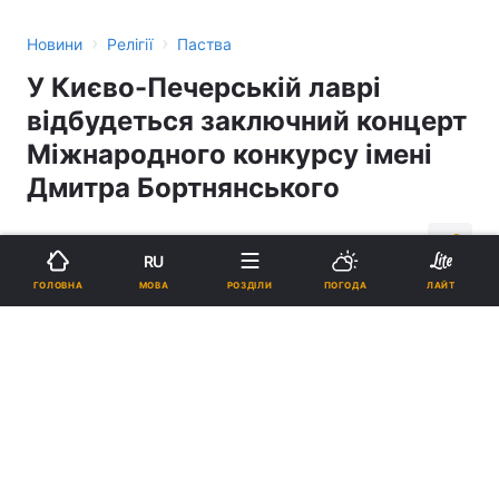
›
›
Новини
Релігії
Паства
У Києво-Печерській лаврі
відбудеться заключний концерт
Міжнародного конкурсу імені
Дмитра Бортнянського
12:47, 22.11.16
2 хв.
124
RU
МОВА
ГОЛОВНА
РОЗДІЛИ
ПОГОДА
ЛАЙТ
Підпишіться на нас в Google