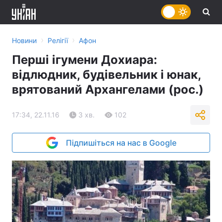
›
›
Новини
Релігії
Афон
Перші ігумени Дохиара:
відлюдник, будівельник і юнак,
врятований Архангелами (рос.)
17:34, 22.11.16
3 хв.
102
Підпишіться на нас в Google