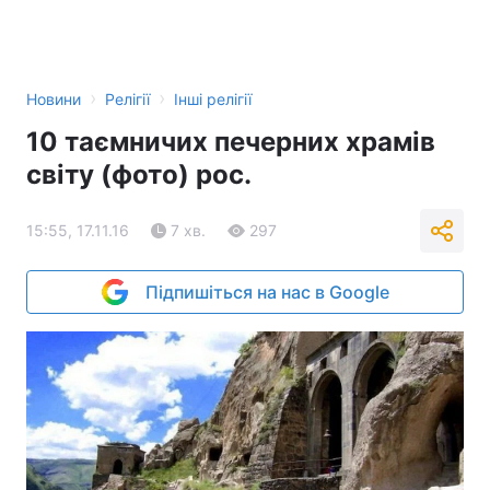
›
›
Новини
Релігії
Інші релігії
10 таємничих печерних храмів
світу (фото) рос.
15:55, 17.11.16
7 хв.
297
Підпишіться на нас в Google