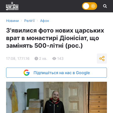
›
›
Новини
Релігії
Афон
З'явилися фото нових царських
врат в монастирі Діонісіат, що
замінять 500-літні (рос.)
17:08, 17.11.16
2 хв.
143
Підпишіться на нас в Google