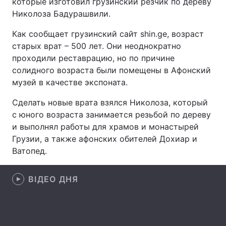
которые изготовил грузинский резчик по дереву
Николоза Бадурашвили.
Как сообщает грузинский сайт shin.ge, возраст
Головна
Війна
старых врат – 500 лет. Они неоднократно
проходили реставрацию, но по причине
Україна
Політика
солидного возраста были помещены в Афонский
музей в качестве экспоната.
Економіка
Світ
Сделать новые врата взялся Николоза, который
Спорт
Наука
с юного возраста занимается резьбой по дереву
и выполнял работы для храмов и монастырей
Техно і зв'язок
Лайт
Грузии, а также афонских обителей Дохиар и
Ватопед.
Зброя
Інциденти
Здоров'я
Туризм
ВІДЕО ДНЯ
Цікавинки
Погода
Екологія
Регіони