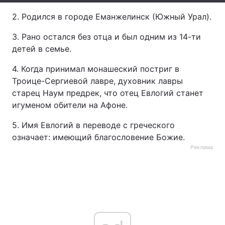
2. Родился в городе Еманжелинск (Южный Урал).
Лонгріди
3. Рано остался без отца и был одним из 14-ти
Відео з Youtube
Статті
детей в семье.
4. Когда принимал монашеский постриг в
Інтерв'ю
Думки
Троице-Сергиевой лавре, духовник лавры
Архів
Вакансії
старец Наум предрек, что отец Евлогий станет
игуменом обители на Афоне.
Контакти
5. Имя Евлогий в переводе с греческого
Послуги
означает: имеющий благословение Божие.
Реклама