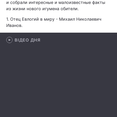
и собрали интересные и малоизвестные факты
из жизни нового игумена обители.
1. Отец Евлогий в миру - Михаил Николаевич
Головна
Війна
Иванов.
Україна
Політика
ВІДЕО ДНЯ
Економіка
Світ
Спорт
Наука
Техно і зв'язок
Лайт
Зброя
Інциденти
Здоров'я
Туризм
Цікавинки
Погода
Екологія
Регіони