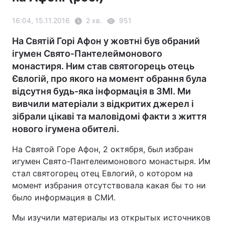
16:04, 15.11.2016
2 хв.
951
На Святій Горі Афон у жовтні був обраний
ігумен Свято-Пантелеймонового
монастиря. Ним став святогорець отець
Євлогій, про якого на момент обрання була
відсутня будь-яка інформація в ЗМІ. Ми
вивчили матеріали з відкритих джерел і
зібрали цікаві та маловідомі факти з життя
нового ігумена обителі.
На Святой Горе Афон, 2 октября, был избран
игумен Свято-Пантелеимонового монастыря. Им
стал святогорец отец Евлогий, о котором на
момент избрания отсутствовала какая бы то ни
было информация в СМИ.
Мы изучили материалы из открытых источников