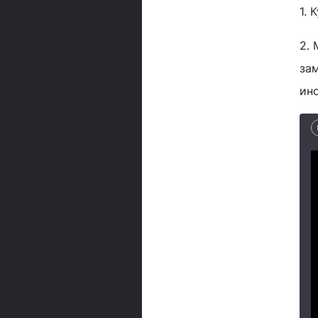
1. 
2. 
зам
ино