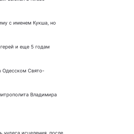
иму с именем Кукша, но
агерей и еще 5 годам
 в Одесском Свято-
митрополита Владимира
ь чудеса исцеления, после