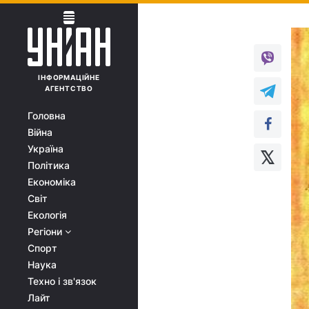
ІНФОРМАЦІЙНЕ
АГЕНТСТВО
Головна
Війна
Україна
Політика
Економіка
Світ
Екологія
Регіони
Спорт
Наука
Техно і зв'язок
Лайт