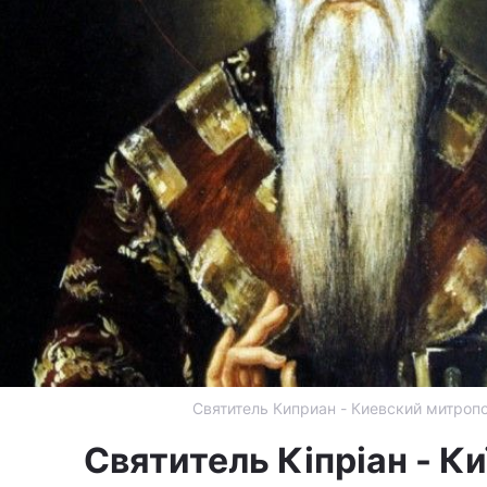
Святитель Киприан - Киевский митроп
Святитель Кіпріан - К