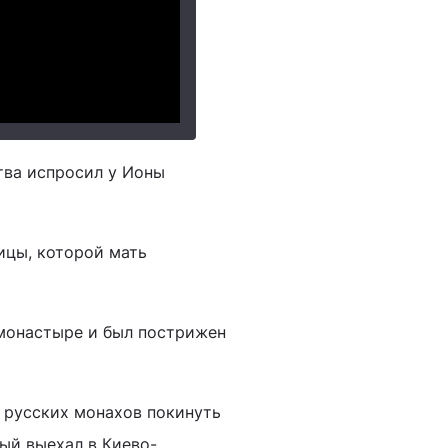
тва испросил у Ионы
ицы, которой мать
 монастыре и был пострижен
их русских монахов покинуть
рый выехал в Киево-