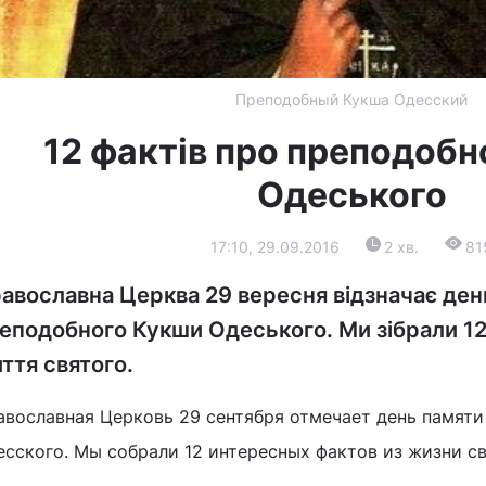
Преподобный Кукша Одесский
12 фактів про преподоб
Одеського
17:10, 29.09.2016
2 хв.
81
авославна Церква 29 вересня відзначає день
еподобного Кукши Одеського. Ми зібрали 12 
ття святого.
авославная Церковь 29 сентября отмечает день памят
есского. Мы собрали 12 интересных фактов из жизни св