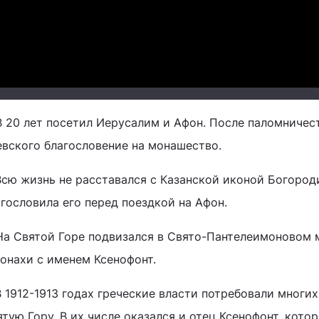
Video
 В 20 лет посетил Иерусалим и Афон. После паломничес
евского благословение на монашество.
 Всю жизнь не расставался с Казанской иконой Богород
гословила его перед поездкой на Афон.
 На Святой Горе подвизался в Свято-Пантелеимоновом
монахи с именем Ксенофонт.
В ‎1912-1913 годах греческие власти потребовали мног
тую Гору. В их числе оказался и отец Ксенофонт, кото