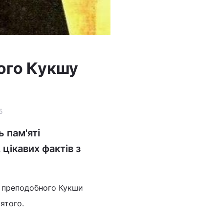
ного Кукшу
5
 пам'яті
цікавих фактів з
и преподобного Кукши
ятого.