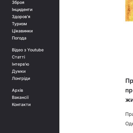
Зброя
Інциденти
Здоров'я
Туризм
Цікавинки
Погода
Відео з Youtube
Статті
Інтерв'ю
Думки
Лонгріди
Пр
пр
Архів
Вакансії
жи
Контакти
Пр
Од