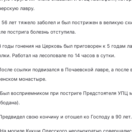
черскую лавру.
В 56 лет тяжело заболел и был пострижен в великую сх
ле пострига болезнь отступила.
В годы гонения на Церковь был приговорен к 5 годам л
лки. Работал на лесоповале по 14 часов в сутки.
После ссылки подвизался в Почаевской лавре, а после
пенском монастыре.
. Был восприемником при постриге Предстоятеля УПЦ 
бодана).
 Предвидел свою кончину и отошел ко Господу в 90 лет.
. На могиле Кукши Одесского неоднократно совершалис