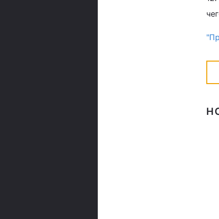
чег
"П
Н