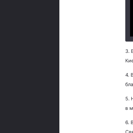
3.
Ки
4.
бла
5.
в 
6. 
Свя