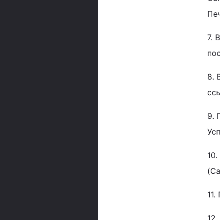
Пе
7. 
пос
8. 
ссы
9. 
Ус
10
(Са
11.
12