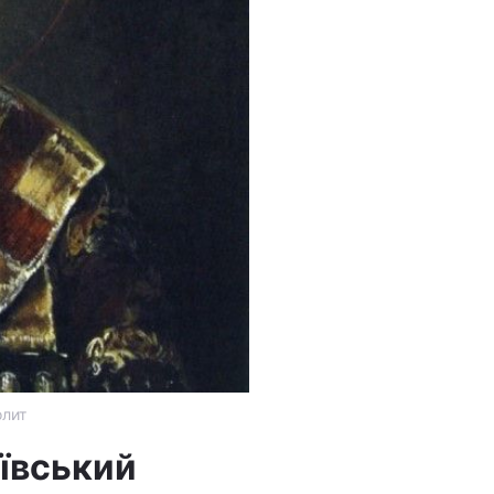
олит
иївський