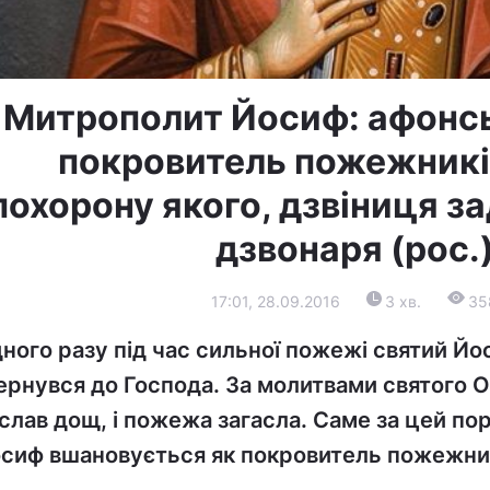
Митрополит Йосиф: афонсь
покровитель пожежників
похорону якого, дзвіниця з
дзвонаря (рос.
17:01, 28.09.2016
3 хв.
35
ного разу під час сильної пожежі святий Й
ернувся до Господа. За молитвами святого 
слав дощ, і пожежа загасла. Саме за цей пор
сиф вшановується як покровитель пожежник