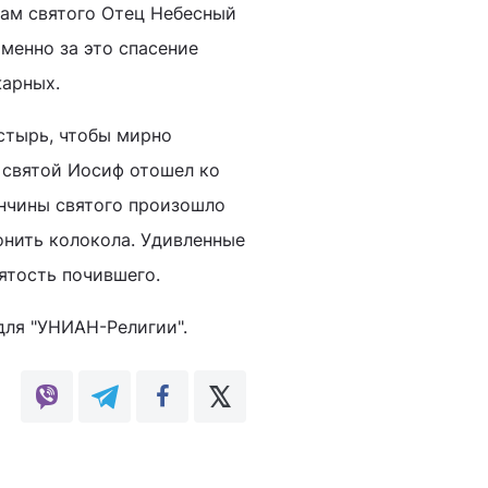
вам святого Отец Небесный
менно за это спасение
жарных.
стырь, чтобы мирно
у святой Иосиф отошел ко
ончины святого произошло
онить колокола. Удивленные
ятость почившего.
для "УНИАН-Религии".