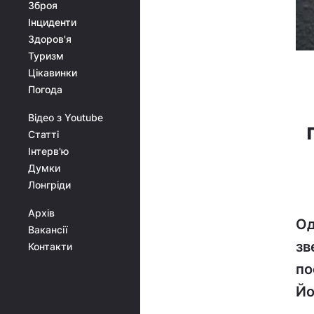
Зброя
Інциденти
Здоров'я
Туризм
Цікавинки
Погода
Відео з Youtube
Статті
Інтерв'ю
Думки
Лонгріди
Архів
Од
Вакансії
зв
Контакти
по
Йо