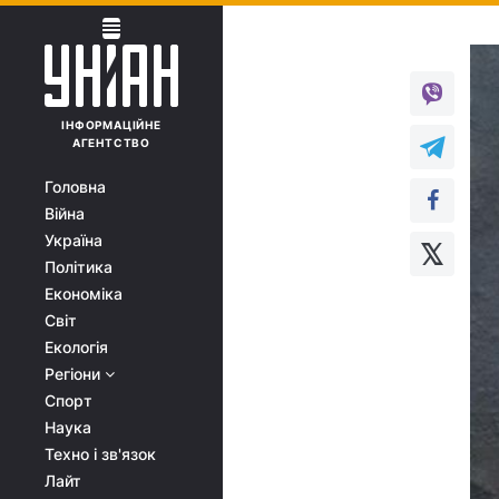
ІНФОРМАЦІЙНЕ
АГЕНТСТВО
Головна
Війна
Україна
Політика
Економіка
Світ
Екологія
Регіони
Спорт
Наука
Техно і зв'язок
Лайт