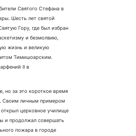
бители Святого Стефана в
вры. Шесть лет святой
Святую Гору, где был избран
аскетизму и безмолвию,
ную жизнь и великую
олитом Тимишоарским.
рфений ΙΙ в
, но за это короткое время
ы. Своим личным примером
н открыл церковное училище
мы и продолжал совершать
ьного пожара в городе