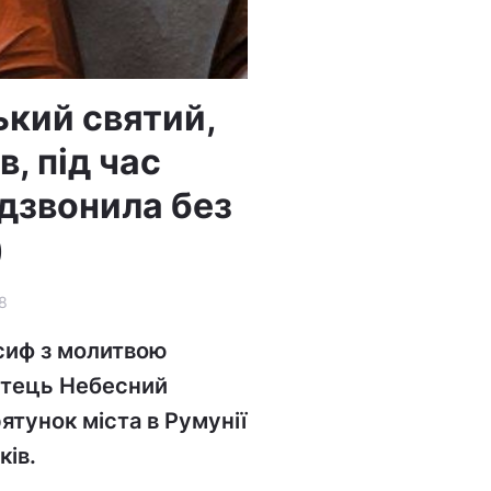
кий святий,
, під час
адзвонила без
)
8
осиф з молитвою
Отець Небесний
ятунок міста в Румунії
ів.