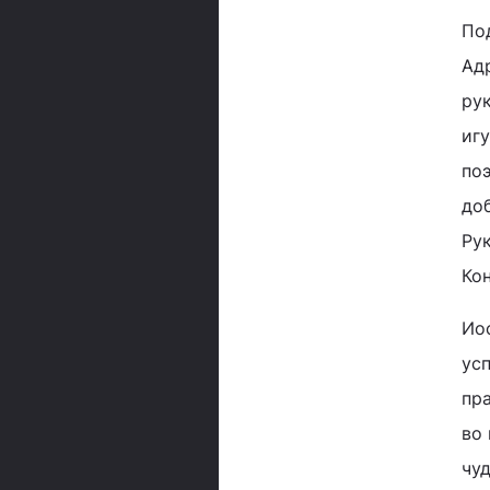
По
Ад
рук
иг
по
до
Ру
Ко
Ио
ус
пр
во
чу