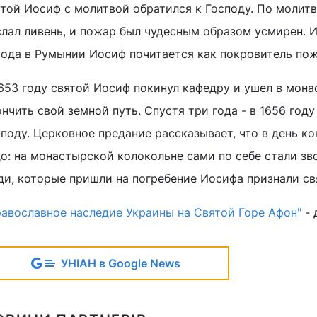
ятой Иосиф с молитвой обратился к Господу. По молит
слал ливень, и пожар был чудесным образом усмирен. И
рода в Румынии Иосиф почитается как покровитель по
1653 году святой Иосиф покинул кафедру и ушел в мона
нчить свой земной путь. Спустя три года - в 1656 год
споду. Церковное предание рассказывает, что в день к
до: на монастырской колокольне сами по себе стали зв
ди, которые пришли на погребение Иосифа признали св
равославное наследие Украины на Святой Горе Афон"
- 
УНІАН в Google News