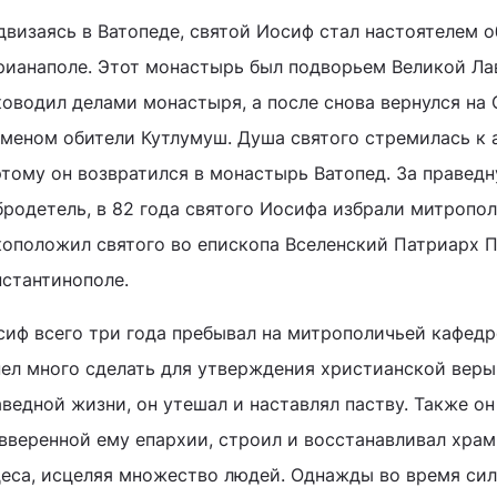
двизаясь в Ватопеде, святой Иосиф стал настоятелем о
рианаполе. Этот монастырь был подворьем Великой Ла
оводил делами монастыря, а после снова вернулся на 
уменом обители Кутлумуш. Душа святого стремилась к 
этому он возвратился в монастырь Ватопед. За правед
бродетель, в 82 года святого Иосифа избрали митроп
коположил святого во епископа Вселенский Патриарх Па
нстантинополе.
сиф всего три года пребывал на митрополичьей кафедре
пел много сделать для утверждения христианской вер
аведной жизни, он утешал и наставлял паству. Также о
 вверенной ему епархии, строил и восстанавливал хра
деса, исцеляя множество людей. Однажды во время сил