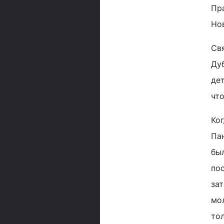
Пр
Но
Св
Ду
дет
чт
Ког
Пан
бы
по
за
мо
то