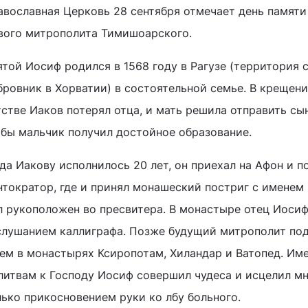
авославная Церковь 28 сентября отмечает день памяти
вого митрополита Тимишоарского.
ятой Иосиф родился в 1568 году в Рагузе (территория 
бровник в Хорватии) в состоятельной семье. В крещени
стве Иаков потерял отца, и мать решила отправить сын
обы мальчик получил достойное образование.
да Иакову исполнилось 20 лет, он приехал на Афон и п
тократор, где и принял монашеский постриг с именем 
л рукоположен во пресвитера. В монастыре отец Иосиф
слушанием каллиграфа. Позже будущий митрополит подв
тем в монастырях Ксиропотам, Хиландар и Ватопед. Име
литвам к Господу Иосиф совершил чудеса и исцелил м
лько прикосновением руки ко лбу больного.