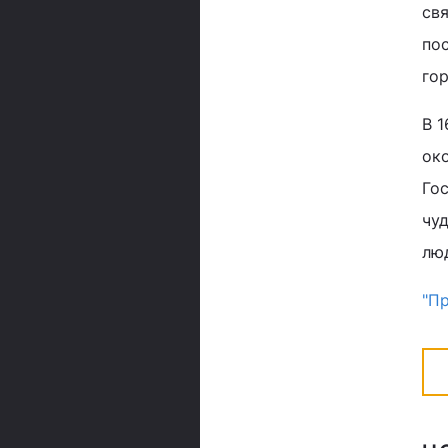
св
по
го
В 
око
Го
чу
лю
"П