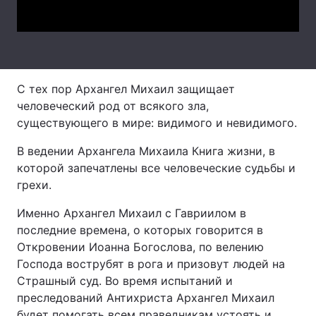
Video
Лонгріди
Відео з Youtube
Статті
С тех пор Архангел Михаил защищает
Інтерв'ю
Думки
человеческий род от всякого зла,
существующего в мире: видимого и невидимого.
Архів
Вакансії
В ведении Архангела Михаила Книга жизни, в
Контакти
которой запечатлены все человеческие судьбы и
грехи.
Послуги
Именно Архангел Михаил с Гавриилом в
последние времена, о которых говорится в
Откровении Иоанна Богослова, по велению
Господа вострубят в рога и призовут людей на
Страшный суд. Во время испытаний и
преследований Антихриста Архангел Михаил
будет помогать всем праведникам устоять и