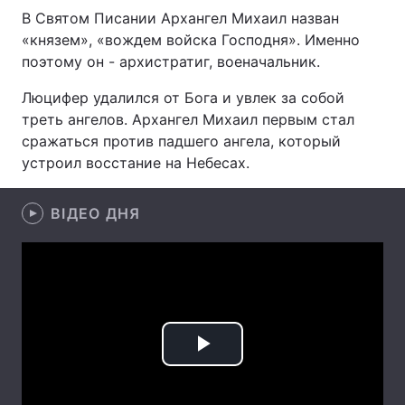
В Святом Писании Архангел Михаил назван
«князем», «вождем войска Господня». Именно
поэтому он - архистратиг, военачальник.
Головна
Війна
Люцифер удалился от Бога и увлек за собой
Україна
Політика
треть ангелов. Архангел Михаил первым стал
сражаться против падшего ангела, который
Економіка
Світ
устроил восстание на Небесах.
Спорт
Наука
ВІДЕО ДНЯ
Техно і зв'язок
Лайт
Зброя
Інциденти
Здоров'я
Туризм
Цікавинки
Погода
Play
Екологія
Регіони