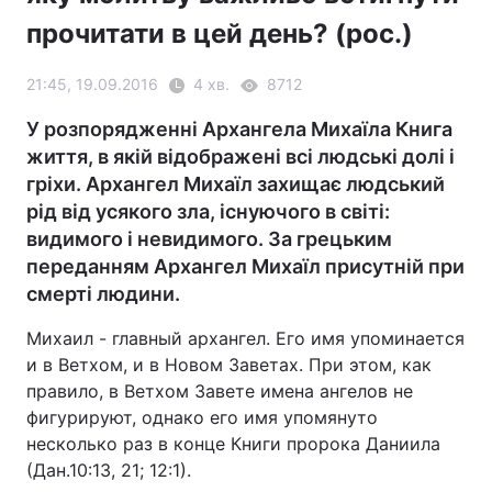
прочитати в цей день? (рос.)
21:45, 19.09.2016
4 хв.
8712
У розпорядженні Архангела Михаїла Книга
життя, в якій відображені всі людські долі і
гріхи. Архангел Михаїл захищає людський
рід від усякого зла, існуючого в світі:
видимого і невидимого. За грецьким
переданням Архангел Михаїл присутній при
смерті людини.
Михаил - главный архангел. Его имя упоминается
и в Ветхом, и в Новом Заветах. При этом, как
правило, в Ветхом Завете имена ангелов не
фигурируют, однако его имя упомянуто
несколько раз в конце Книги пророка Даниила
(Дан.10:13, 21; 12:1).