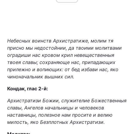
Небесных воинств Архистратиже, молим тя
присно мы недостойнии, да твоими молитвами
оградиши нас кровом крил невещественныя
твоея славы; сохраняюще нас, припадающих
прилежно и вопиющих: от бед избави нас, яко
чиноначальник вышних сил.
Кондак, глас 2-й:
Архистратизи Божии, служителие Божественныя
славы, Ангелов начальницы и человеков
наставницы, полезное нам просите и велию
милость, яко Безплотных Архистратизи.