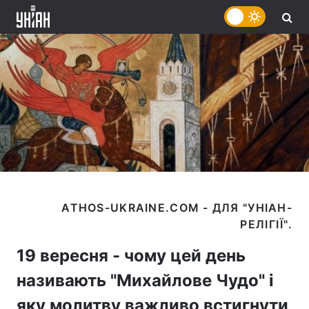
ATHOS-UKRAINE.COM - ДЛЯ "УНІАН-
19 вересня - чому цей день
називають "Михайлове Чудо" і
яку молитву важливо встигнути