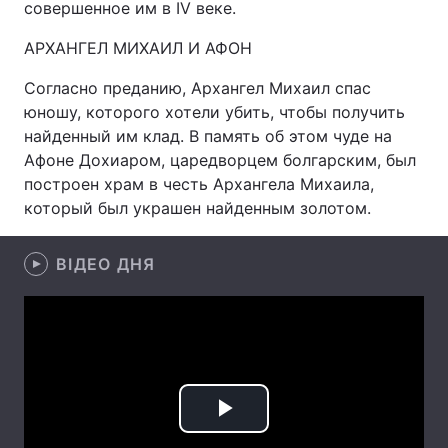
совершенное им в IV веке.
АРХАНГЕЛ МИХАИЛ И АФОН
Головна
Війна
Согласно преданию, Архангел Михаил спас
юношу, которого хотели убить, чтобы получить
Україна
Політика
найденный им клад. В память об этом чуде на
Афоне Дохиаром, царедворцем болгарским, был
Економіка
Світ
построен храм в честь Архангела Михаила,
который был украшен найденным золотом.
Спорт
Наука
Техно і зв'язок
Лайт
ВІДЕО ДНЯ
Зброя
Інциденти
Здоров'я
Туризм
Цікавинки
Погода
Play
Екологія
Регіони