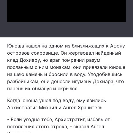
Video
Лонгріди
Відео з Youtube
Статті
Інтерв'ю
Думки
Юноша нашел на одном из близлижащих к Афону
островов сокровище. Он жертвовал найденный
Архів
Вакансії
клад Дохиару, но враг помрачил разум
посланным с ним монахам, они привязали юноше
Контакти
на шею камень и бросили в воду. Уподобившись
Послуги
разбойникам, они донесли игумену Дохиара, что
парень их обманул и скрылся.
Когда юноша ушел под воду, ему явились
Архистратиг Михаил и Ангел Хранитель.
- Если угодно тебе, Архистратиг, избавь от
потопления этого отрока, - сказал Ангел