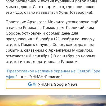
горе расщелину и пустил бурлящий поток воды
мимо церкви. С тех пор место, где произошло
это чудо, стало называться Хоны (отверстие).
Почитание Архангела Михаила установлено ещё
в начале IV века на Поместном Лаодикийском
Соборе. Устновлен и особый день для
празднования - 8 ноября (21 ноября по новому
стилю). Память о чуде в Хонех, как отдельном
событии, связанном с Архангелом Михаилом,
отмечается 6 сентября (19 сентября по новому
стилю) и так же датировано IV веком.
"Православное наследие Украины на Святой Горе
Афон"
- для "УНИАН-Религии".
УНІАН в Google News