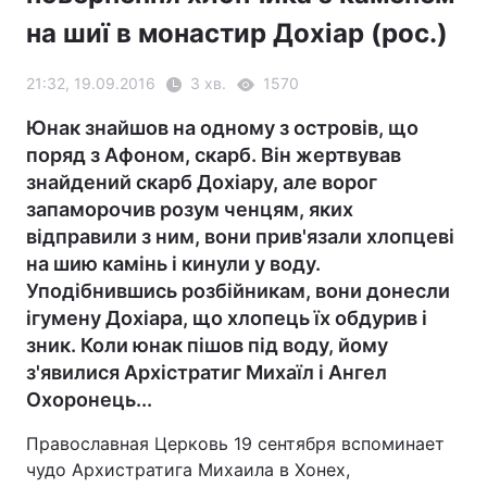
на шиї в монастир Дохіар (рос.)
21:32, 19.09.2016
3 хв.
1570
Юнак знайшов на одному з островів, що
поряд з Афоном, скарб. Він жертвував
знайдений скарб Дохіару, але ворог
запаморочив розум ченцям, яких
відправили з ним, вони прив'язали хлопцеві
на шию камінь і кинули у воду.
Уподібнившись розбійникам, вони донесли
ігумену Дохіара, що хлопець їх обдурив і
зник. Коли юнак пішов під воду, йому
з'явилися Архістратиг Михаїл і Ангел
Охоронець...
Православная Церковь 19 сентября вспоминает
чудо Архистратига Михаила в Хонех,