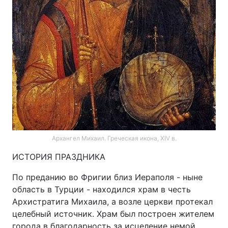
Архангел Михаил. Греческая икона, XIV в.
ИСТОРИЯ ПРАЗДНИКА
По преданию во Фригии близ Иераполя - ныне
область в Турции - находился храм в честь
Архистратига Михаила, а возле церкви протекал
целебный источник. Храм был построен жителем
города в благодарность за исцеление немой