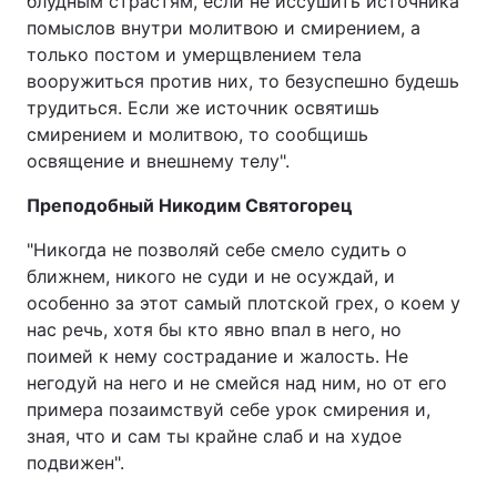
блудным страстям, если не иссушить источника
помыслов внутри молитвою и смирением, а
только постом и умерщвлением тела
вооружиться против них, то безуспешно будешь
трудиться. Если же источник освятишь
смирением и молитвою, то сообщишь
освящение и внешнему телу".
Преподобный Никодим Святогорец
"Никогда не позволяй себе смело судить о
ближнем, никого не суди и не осуждай, и
особенно за этот самый плотской грех, о коем у
нас речь, хотя бы кто явно впал в него, но
поимей к нему сострадание и жалость. Не
негодуй на него и не смейся над ним, но от его
примера позаимствуй себе урок смирения и,
зная, что и сам ты крайне слаб и на худое
подвижен".