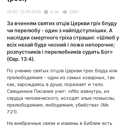
18:00, 12.09.2016
4 хв.
2981
За вченням святих отців Церкви гріх блуду
чи перелюбу - один з найпідступніших. А
наслідки смертного гріха страшні: «Шлюб у
всіх нехай буде чесний і ложе непорочне;
розпустників і перелюбників судить Бог»
(Євр. 13:4).
По учению святых отцов Церкви грех блуда или
прелюбодеяния - один из самых коварных, так
как, зарождаясь в душе, поражает и тело.
Священное Писание учит: «Ибо извнутрь, из
сердца человеческого, исходят злые помыслы,
прелюбодеяния, любодеяния, убийства» (Мк
7:21).
На внебрачные связи и измены в Библии есть