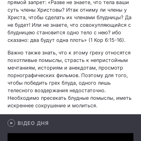
прямой запрет: «Разве не знаете, что тела ваши
суть члены Христовы? Итак отниму ли члены у
Христа, чтобы сделать их членами блудницы? Да
не будет! Или не знаете, что совокупляющийся с
Головна
Війна
блудницею становится одно тело с нею? ибо
сказано: два будут одна плоть» (1 Кор 6:15-16).
Україна
Політика
Важно также знать, что к этому греху относятся
Економіка
Світ
похотливые помыслы, страсть к непристойным
мечтаниям, историям и анекдотам, просмотр
Спорт
Наука
порнографических фильмов. Поэтому для того,
чтобы победить грех блуда, одного лишь
Техно і зв'язок
Лайт
телесного воздержания недостаточно.
Зброя
Інциденти
Необходимо пресекать блудные помыслы, иметь
искреннее сокрушение и молиться.
Здоров'я
Туризм
ВІДЕО ДНЯ
Цікавинки
Погода
Екологія
Регіони