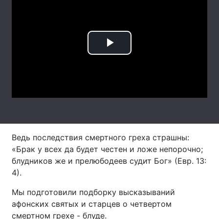
Лонгріди
Відео з Youtube
Статті
Play
Інтерв'ю
Думки
Video
Архів
Вакансії
Контакти
Послуги
Ведь последствия смертного греха страшны:
«Брак у всех да будет честен и ложе непорочно;
блудников же и прелюбодеев судит Бог» (Евр. 13:
4).
Мы подготовили подборку высказываний
афонских святых и старцев о четвертом
смертном грехе - блуде.