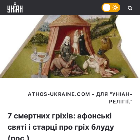
ATHOS-UKRAINE.COM - ДЛЯ "УНІАН-
7 смертних гріхів: афонські
святі і старці про гріх блуду
(рос.)