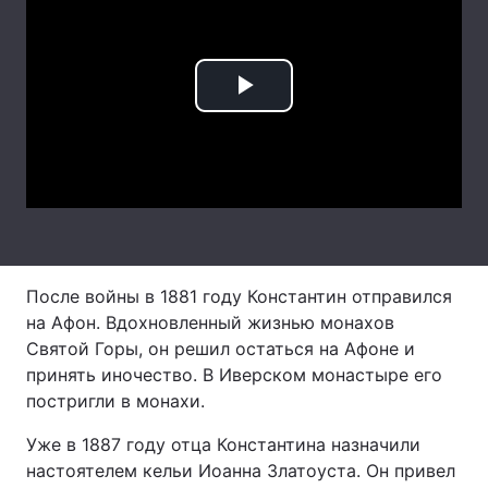
Лонгріди
Play
Відео з Youtube
Статті
Інтерв'ю
Думки
Video
Архів
Вакансії
Контакти
Послуги
После войны в 1881 году Константин отправился
на Афон. Вдохновленный жизнью монахов
Святой Горы, он решил остаться на Афоне и
принять иночество. В Иверском монастыре его
постригли в монахи.
Уже в 1887 году отца Константина назначили
настоятелем кельи Иоанна Златоуста. Он привел