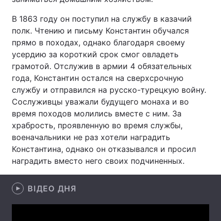
В 1863 году он поступил на службу в казачий
полк. Чтению и письму Константин обучался
прямо в походах, однако благодаря своему
Головна
Війна
усердию за короткий срок смог овладеть
Україна
Політика
грамотой. Отслужив в армии 4 обязательных
года, Константин остался на сверхсрочную
Економіка
Світ
службу и отправился на русско-турецкую войну.
Сослуживцы уважали будущего монаха и во
Спорт
Наука
время походов молились вместе с ним. За
храбрость, проявленную во время службы,
Техно і зв'язок
Лайт
военачальники не раз хотели наградить
Константина, однако он отказывался и просил
Зброя
Інциденти
наградить вместо него своих подчиненных.
Здоров'я
Туризм
ВІДЕО ДНЯ
Цікавинки
Погода
Екологія
Регіони