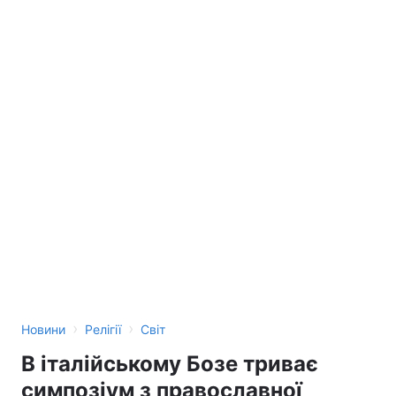
›
›
Новини
Релігії
Світ
В італійському Бозе триває
симпозіум з православної