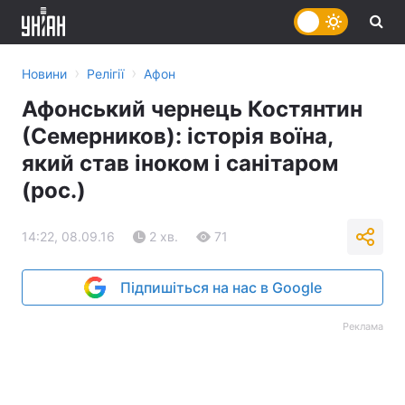
›
›
Новини
Релігії
Афон
Афонський чернець Костянтин
(Семерников): історія воїна,
який став іноком і санітаром
(рос.)
14:22, 08.09.16
2 хв.
71
Підпишіться на нас в Google
Реклама