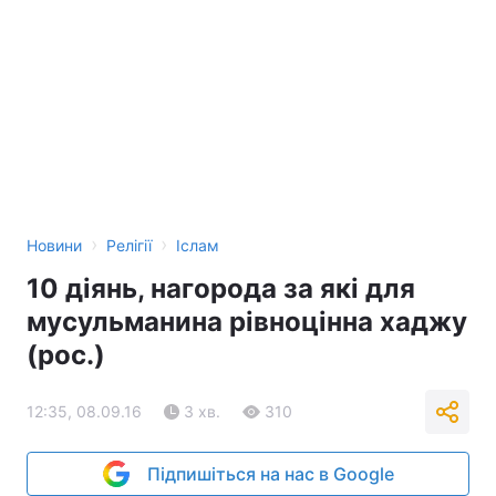
›
›
Новини
Релігії
Іслам
10 діянь, нагорода за які для
мусульманина рівноцінна хаджу
(рос.)
12:35, 08.09.16
3 хв.
310
Підпишіться на нас в Google