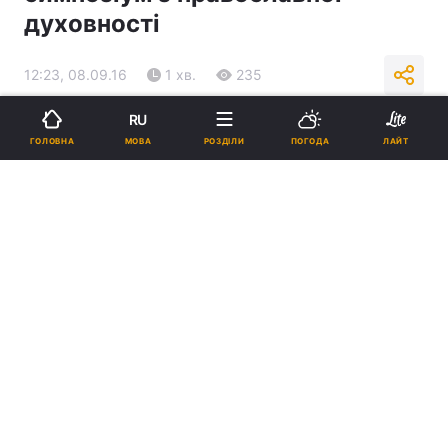
духовності
12:23, 08.09.16
1 хв.
235
RU
Підпишіться на нас в Google
МОВА
ГОЛОВНА
РОЗДІЛИ
ПОГОДА
ЛАЙТ
Фото news.church.ua
Реклама