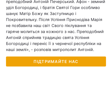
преподобний Антоній Печерський. Афон - земний
уділ Богородиці, і братія Святої Гори особливо
шанує Матір Божу як Заступницю і
Покровительку. Після Успіння Приснодіва Марія
не позбавила наш світ Свого піклування та
гаряче молиться за кожного з нас. Преподобний
Антоній сприйняв традицію свята Успіння
Богородиці і переніс її з чернечої республіки на
наші землі», - розповів митрополит Антоній.
ПІДТРИМАЙТЕ НАС