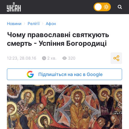
›
›
Новини
Релігії
Афон
Чому православні святкують
смерть - Успіння Богородиці
12:23, 28.08.16
2 хв.
320
Підпишіться на нас в Google