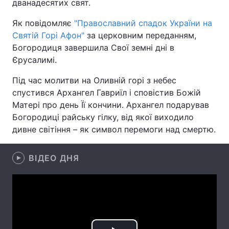
дванадесятих свят.
Як повідомляє
"Православний спадок України на
Святій Горі Афон"
за церковним переданням,
Головна
Війна
Богородиця завершила Свої земні дні в
Єрусалимі.
Україна
Політика
Під час молитви на Оливній горі з небес
Економіка
Світ
спустився Архангел Гавриїл і сповістив Божій
Матері про день Її кончини. Архангел подарував
Спорт
Наука
Богородиці райську гілку, від якої виходило
дивне світіння – як символ перемоги над смертю.
Техно і зв'язок
Лайт
Зброя
Інциденти
ВІДЕО ДНЯ
Здоров'я
Туризм
Цікавинки
Погода
Екологія
Регіони