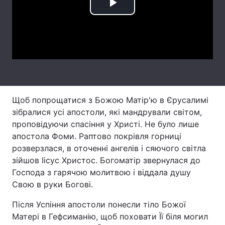
Play
Лонгріди
Video
Відео з Youtube
Статті
Інтерв'ю
Думки
Архів
Вакансії
Щоб попрощатися з Божою Матір'ю в Єрусалимі
зібралися усі апостоли, які мандрували світом,
Контакти
проповідуючи спасіння у Христі. Не було лише
апостола Фоми. Раптово покрівля горниці
Послуги
розверзлася, в оточенні ангелів і сяючого світла
зійшов Іісус Христос. Богоматір звернулася до
Господа з гарячою молитвою і віддала душу
Свою в руки Богові.
Після Успіння апостоли понесли тіло Божої
Матері в Гефсиманію, щоб поховати Її біля могил