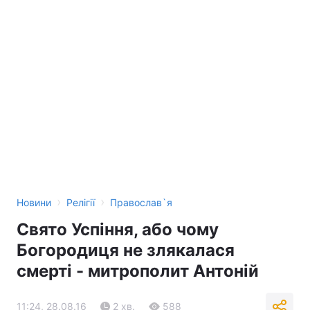
›
›
Новини
Релігії
Православ`я
Свято Успіння, або чому
Богородиця не злякалася
смерті - митрополит Антоній
11:24, 28.08.16
2 хв.
588