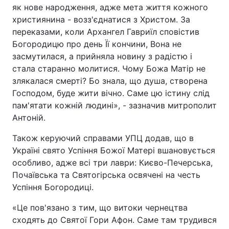
як нове народження, адже мета життя кожного
християнина - возз'єднатися з Христом. За
переказами, коли Архангел Гавриїл сповістив
Богородицю про день Її кончини, Вона не
засмутилася, а прийняла новину з радістю і
стала старанно молитися. Чому Божа Матір не
злякалася смерті? Бо знала, що душа, створена
Господом, буде жити вічно. Саме цю істину слід
пам'ятати кожній людині», - зазначив митрополит
Антоній.
Також керуючий справами УПЦ додав, що в
Україні свято Успіння Божої Матері вшановується
особливо, адже всі три лаври: Києво-Печерська,
Почаївська та Святогірська освячені на честь
Успіння Богородиці.
«Це пов'язано з тим, що витоки чернецтва
сходять до Святої Гори Афон. Саме там трудився