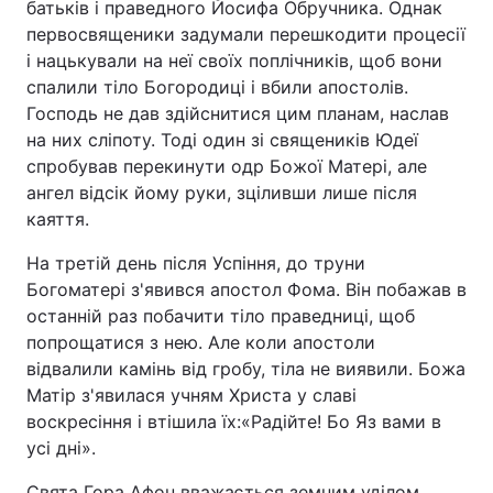
батьків і праведного Йосифа Обручника. Однак
первосвященики задумали перешкодити процесії
Тема оформлення
і нацькували на неї своїх поплічників, щоб вони
спалили тіло Богородиці і вбили апостолів.
Господь не дав здійснитися цим планам, наслав
на них сліпоту. Тоді один зі священиків Юдеї
спробував перекинути одр Божої Матері, але
ангел відсік йому руки, зціливши лише після
каяття.
На третій день після Успіння, до труни
Богоматері з'явився апостол Фома. Він побажав в
останній раз побачити тіло праведниці, щоб
попрощатися з нею. Але коли апостоли
відвалили камінь від гробу, тіла не виявили. Божа
Матір з'явилася учням Христа у славі
воскресіння і втішила їх:«Радійте! Бо Яз вами в
усі дні».
Свята Гора Афон вважається земним уділом