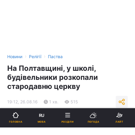
›
›
Новини
Релігії
Паства
На Полтавщині, у школі,
будівельники розкопали
стародавню церкву
19:12, 26.08.16
1 хв.
515
RU
Підпишіться на нас в Google
МОВА
ГОЛОВНА
РОЗДІЛИ
ПОГОДА
ЛАЙТ