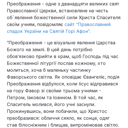
Преображення - одне з дванадцяти великих свят
Православної Церкви, встановлене на честь
об`явлення божественної сили Христа Спасителя
своїм учням, повідомляє
сайт "Православний
Головна
Війна
спадок України на Святій Горі Афон".
Україна
Політика
"Преображення - це візуальне явлення Царства
Божого на землі. В цей день потрібно
Економіка
Світ
обов'язково прийти в храм, щоб Господь під час
Спорт
Наука
Божественної літургії послав кожному, хто
молиться, хоча б маленьку частинку
Техно і зв'язок
Лайт
Фаворського світла. Як оповідає Євангеліє, подія
Преображення відбулося, коли Іісус відправився
Зброя
Інциденти
на гору Фавор зі своїми трьома учнями -
Петром, Іаковом та Іоанном. В той час, як
Здоров'я
Туризм
Спаситель молився, його учні заснули.
Прокинувшись, вони побачили, що Христос
Цікавинки
Погода
преобразився: обличчя сяяло, як сонце, одяг
став білосніжним і блищав, випромінював світло.
Екологія
Регіони