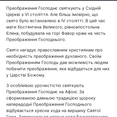
Преображення Господнє святкують у Східній
Тема оформлення
Церкві з VI століття. Але більш імовірно, що
свято було встановлено в IV столітті. В цей час
мати Костянтина Великого, рівноапостольна
Єлена, побудувала на горі Фавор храм на честь
Преображення Господнього.
Свято нагадує православним християнам про
необхідність преображення духовного. Своїм
Преображенням Господь дав можливість людям
побачити преображення, яке відбудеться для них
у Царстві Божому.
З особливою урочистістю святкують
Преображення Господнє на Афоні. За
сформованою давньою традицією щороку
напередодні Преображення Господнього
відбувається хресна хода на вершину Святої
Гори. Завершується хресна хода Божественною