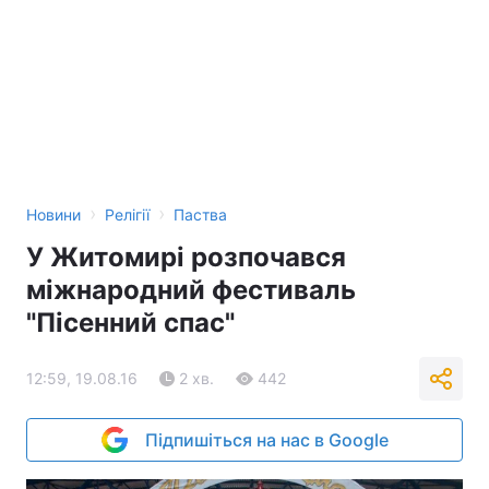
›
›
Новини
Релігії
Паства
У Житомирі розпочався
міжнародний фестиваль
"Пісенний спас"
12:59, 19.08.16
2 хв.
442
Підпишіться на нас в Google