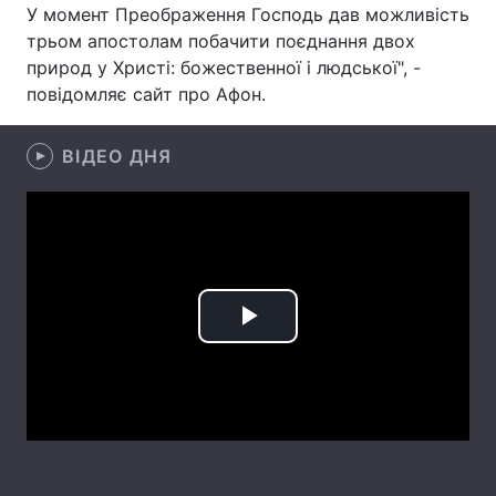
У момент Преображення Господь дав можливість
Лонгріди
трьом апостолам побачити поєднання двох
природ у Христі: божественної і людської", -
повідомляє сайт про Афон.
Відео з Youtube
Статті
Інтерв'ю
Думки
ВІДЕО ДНЯ
Архів
Вакансії
Контакти
Послуги
Play
Video