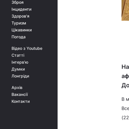
Зброя
Інциденти
Здоров'я
Туризм
Цікавинки
Погода
Відео з Youtube
Статті
Інтерв'ю
На
Думки
аф
Лонгріди
До
Архів
Вакансії
В 
Контакти
Вс
(22