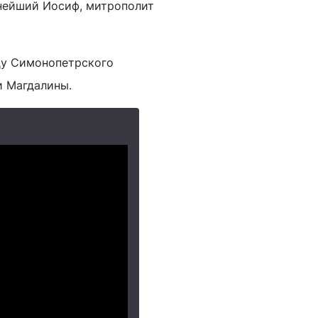
нейший Иосиф, митрополит
цу Симонопетрского
и Магдалины.