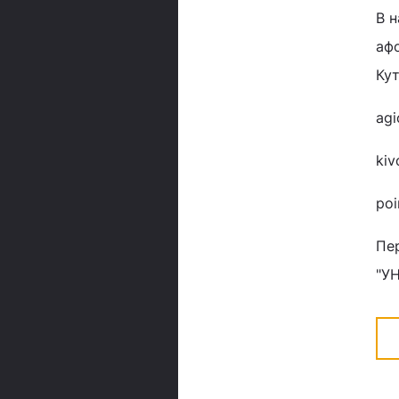
В 
афо
Кут
agi
kiv
poi
Пе
"У