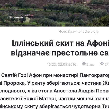
Фото iliya-monastery.org
Іллінський скит на Афон
відзначає престольне св
13:23, 02.08.2016
2 хв.
27
 Святій Горі Афон при монастирі Пантократо
лі Пророка. У скиту зберігаються: частина
споднього, ліва стопа Апостола Андрія Перв
асителя і Божої Матері, частки мощей Іоанн
лінському скиту зберігається чудотворна Ти