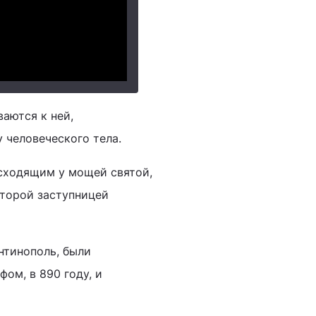
ваются к ней,
 человеческого тела.
исходящим у мощей святой,
второй заступницей
нтинополь, были
ом, в 890 году, и