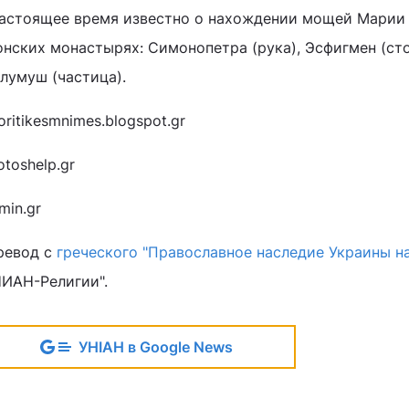
настоящее время известно о нахождении мощей Марии
нских монастырях: Симонопетра (рука), Эсфигмен (сто
лумуш (частица).
oritikesmnimes.blogspot.gr
otoshelp.gr
min.gr
ревод с
греческого "Православное наследие Украины н
НИАН-Религии".
УНІАН в Google News