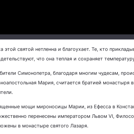
Video
а этой святой нетленна и благоухает. Те, кто приклады
детельствуют, что она теплая и сохраняет температуру
обители Симонопетра, благодаря многим чудесам, про
вноапостольная Мария, считается братией монастыря 
ители.
ященные мощи мироносицы Марии, из Ефесса в Конста
ржественно перенесены императором Львом VI, Философ
ложены в монастыре святого Лазаря.