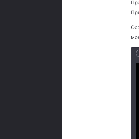
Пр
Пр
Ос
мо