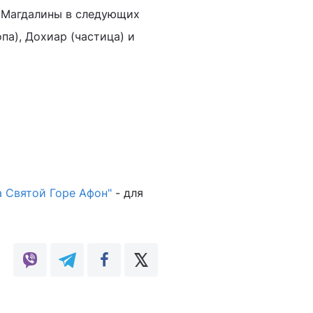
 Магдалины в следующих
па), Дохиар (частица) и
а Святой Горе Афон"
- для