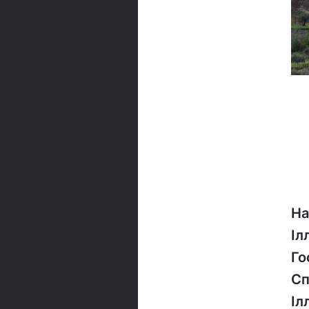
На
Іл
Го
Сп
Іл