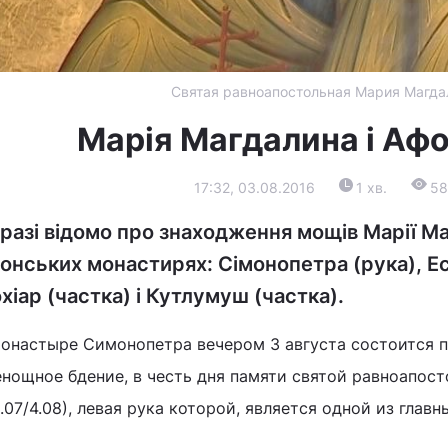
Святая равноапостольная Мария Магда
Марія Магдалина і Афо
17:32, 03.08.2016
1 хв.
58
разі відомо про знаходження мощів Марії М
онських монастирях: Сімонопетра (рука), Ес
хіар (частка) і Кутлумуш (частка).
монастыре Симонопетра вечером 3 августа состоится п
енощное бдение, в честь дня памяти святой равноапос
.07/4.08), левая рука которой, является одной из гла