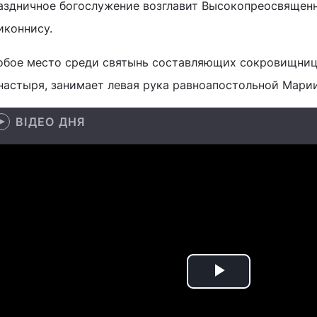
аздничное богослужение возглавит Высокопреосвящен
иконнису.
обое место среди святынь составляющих сокровищни
настыря, занимает левая рука равноапостольной Мари
ВІДЕО ДНЯ
Play