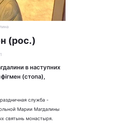
лина
н (рос.)
1
агдалини в наступних
фігмен (стопа),
раздничная служба -
тольной Марии Магдалины
вных святынь монастыря.