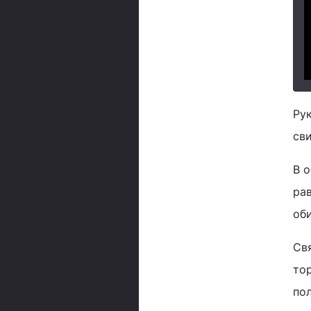
Рук
сви
В 
ра
об
Св
то
по