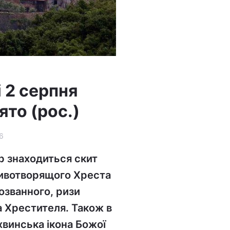
і 2 серпня
ято (рос.)
6
р знаходиться скит
 Животворящого Хреста
озванного, ризи
а Хрестителя. Також в
хвинська ікона Божої