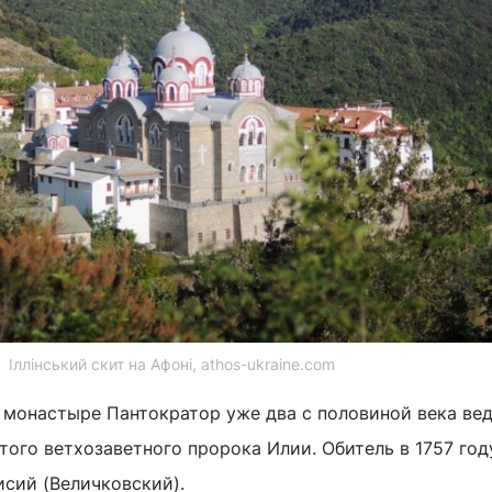
Іллінський скит на Афоні, athos-ukraine.com
 монастыре Пантократор уже два с половиной века ве
того ветхозаветного пророка Илии. Обитель в 1757 год
сий (Величковский).