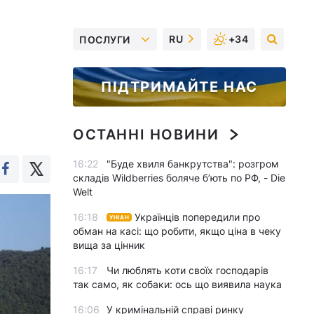
RU
+34
ПОСЛУГИ
ПІДТРИМАЙТЕ НАС
ОСТАННІ НОВИНИ
16:22
"Буде хвиля банкрутства": розгром
складів Wildberries боляче бʼють по РФ, - Die
Welt
16:18
Українців попередили про
УНІАН
обман на касі: що робити, якщо ціна в чеку
вища за цінник
16:17
Чи люблять коти своїх господарів
так само, як собаки: ось що виявила наука
16:06
У кримінальній справі ринку