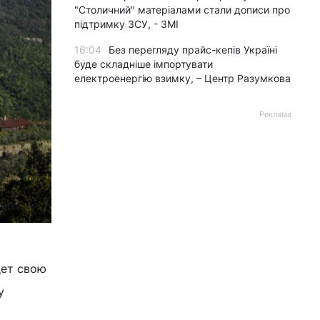
"Столичний" матеріалами стали дописи про
підтримку ЗСУ, - ЗМІ
16:04
Без перегляду прайс-кепів Україні
буде складніше імпортувати
електроенергію взимку, – Центр Разумкова
Реклама
дет свою
у