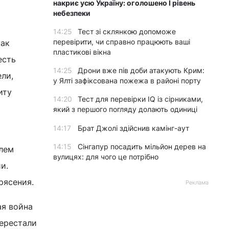
накриє усю Україну: оголошено І рівень
небезпеки
14:25
Тест зі склянкою допоможе
перевірити, чи справно працюють ваші
как
пластикові вікна
есть
14:25
Дрони вже пів доби атакують Крим:
ли,
у Ялті зафіксована пожежа в районі порту
иту
14:20
Тест для перевірки IQ із сірниками,
який з першого погляду долають одиниці
14:17
Брат Джолі здійснив камінг-аут
14:15
Сінгапур посадить мільйон дерев на
елем
вулицях: для чого це потрібно
и.
рясения.
Реклама
ая война
перестали