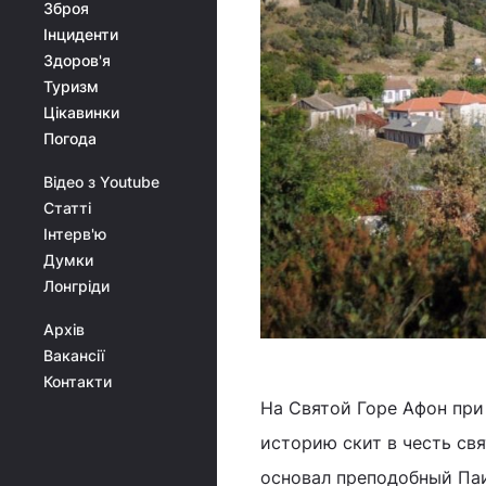
Зброя
Інциденти
Здоров'я
Туризм
Цікавинки
Погода
Відео з Youtube
Статті
Інтерв'ю
Думки
Лонгріди
Архів
Вакансії
Контакти
На Святой Горе Афон при
историю скит в честь свя
основал преподобный Паи