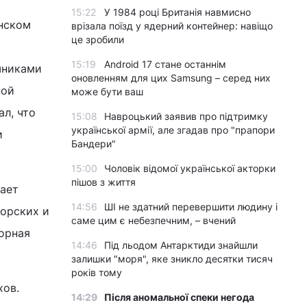
15:22
У 1984 році Британія навмисно
инском
врізала поїзд у ядерний контейнер: навіщо
це зробили
15:19
Android 17 стане останнім
шниками
оновленням для цих Samsung – серед них
ной
може бути ваш
ал, что
15:08
Навроцький заявив про підтримку
української армії, але згадав про "прапори
и
Бандери"
15:00
Чоловік відомої української акторки
пішов з життя
жает
14:56
ШІ не здатний перевершити людину і
орских и
саме цим є небезпечним, – вчений
борная
14:46
Під льодом Антарктиди знайшли
залишки "моря", яке зникло десятки тисяч
років тому
хов.
14:29
Після аномальної спеки негода