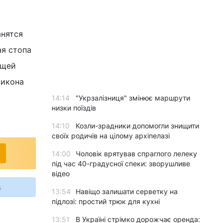
анятся
ая стопа
ощей
 икона
14:14
"Укрзалізниця" змінює маршрути
низки поїздів
14:10
Козли-зрадники допомогли знищити
своїх родичів на цілому архіпелазі
14:00
Чоловік врятував спраглого лелеку
під час 40-градусної спеки: зворушливе
відео
s
13:54
Навіщо залишати серветку на
підлозі: простий трюк для кухні
13:51
В Україні стрімко дорожчає оренда: