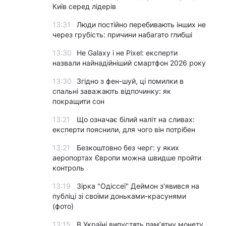
Київ серед лідерів
13:31
Люди постійно перебивають інших не
через грубість: причини набагато глибші
13:30
Не Galaxy і не Pixel: експерти
назвали найнадійніший смартфон 2026 року
13:30
Згідно з фен-шуй, ці помилки в
спальні заважають відпочинку: як
покращити сон
13:21
Що означає білий наліт на сливах:
експерти пояснили, для чого він потрібен
13:21
Безкоштовно без черг: у яких
аеропортах Європи можна швидше пройти
контроль
13:19
Зірка "Одіссеї" Деймон з'явився на
публіці зі своїми доньками-красунями
(фото)
13:15
В Україні випустять пам’ятну монету