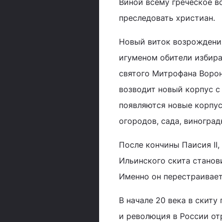
Виной всему греческое во
преследовать христиан.
Новый виток возрождения 
игуменом обители избира
святого Митрофана Ворон
возводит новый корпус с
появляются новые корпус
огородов, сада, виногра
После кончины Паисия II,
Ильинского скита станов
Именно он перестраивает
В начале 20 века в скит
и революция в России от