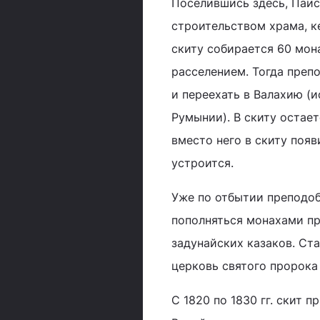
Поселившись здесь, Паис
строительством храма, ке
скиту собирается 60 мона
расселением. Тогда преп
и переехать в Валахию (
Румынии). В скиту остает
вместо него в скиту поя
устроится.
Уже по отбытии преподоб
пополняться монахами п
задунайских казаков. Ст
церковь святого пророка
С 1820 по 1830 гг. скит 