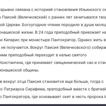
зрывно связана с историей становления Ильинского ск
 Паисий (Величковский) с ранних лет зачитывался тв
ой Церкви. Богоугодное чтение породило в душе моло
онашеской жизни. В 24 года преподобный приезжает на
ьи Кипарис при монастыре Пантократор. Однако жить 
 не получается. Вокруг Паисия (Величковского) собир
ними преподобный переходит в келью святого
Константина, где принимает священнический сан и ста
монашеской общины.
 вокруг отца Паисия становится еще больше, тогда с
о Патриарха Серафима, преподобный вместе с братие
ю Пантократора, где основывает скит в честь пророка 