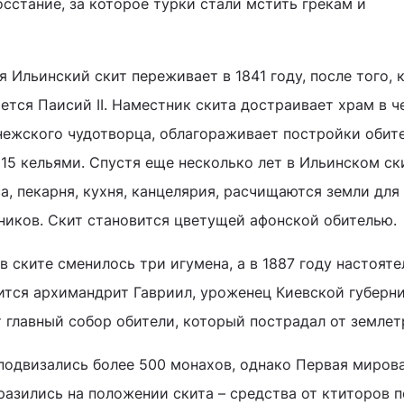
сстание, за которое турки стали мстить грекам и
Ильинский скит переживает в 1841 году, после того, 
ется Паисий II. Наместник скита достраивает храм в ч
ежского чудотворца, облагораживает постройки обите
 15 кельями. Спустя еще несколько лет в Ильинском ск
а, пекарня, кухня, канцелярия, расчищаются земли для
дников. Скит становится цветущей афонской обителью.
 в ските сменилось три игумена, а в 1887 году настоят
ится архимандрит Гавриил, уроженец Киевской губерни
 главный собор обители, который пострадал от землет
у подвизались более 500 монахов, однако Первая миров
разились на положении скита – средства от ктиторов 