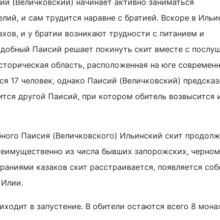
ий (Величковский) начинает активно заниматься
лий, и сам трудится наравне с братией. Вскоре в Иль
хов, и у братии возникают трудности с питанием и
одобный Паисий решает покинуть скит вместе с послу
историческая область, расположенная на юге современ
ся 17 человек, однако Паисий (Величковский) предсказ
вится другой Паисий, при котором обитель возвысится 
ного Паисия (Величковского) Ильинский скит продол
реимущественно из числа бывших запорожских, черном
араниями казаков скит расстраивается, появляется со
 Илии.
приходит в запустение. В обители остаются всего 8 мона