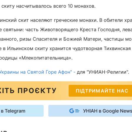
в скиту насчитывалось всего 10 монахов.
инский скит населяют греческие монахи. В обители хр
 святыни: часть Животворящего Креста Господня, лев
ванного, ризы Спасителя и Божией Матери, частицы м
е в Ильинском скиту хранится чудотворная Тихвинская
ородицы «Млекопитательница».
Украины на Святой Горе Афон" -
для "УНИАН-Религии".
ІТЬ ПРОЄКТУ
ПІДТРИМАЙТЕ НАС
 в Telegram
УНІАН в Google New