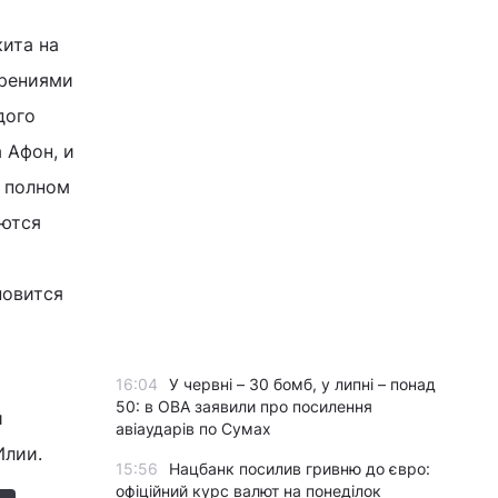
ита на
орениями
дого
 Афон, и
в полном
аются
новится
16:04
У червні – 30 бомб, у липні – понад
50: в ОВА заявили про посилення
й
авіаударів по Сумах
Илии.
15:56
Нацбанк посилив гривню до євро:
офіційний курс валют на понеділок