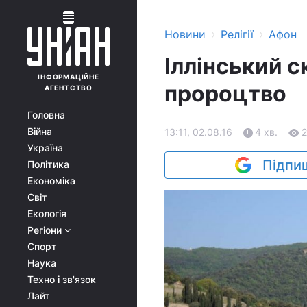
›
›
Новини
Релігії
Афон
Іллінський ск
ІНФОРМАЦІЙНЕ
пророцтво
АГЕНТСТВО
Головна
Війна
13:11, 02.08.16
4 хв.
Україна
Підпиш
Політика
Економіка
Світ
Екологія
Регіони
Спорт
Наука
Техно і зв'язок
Лайт