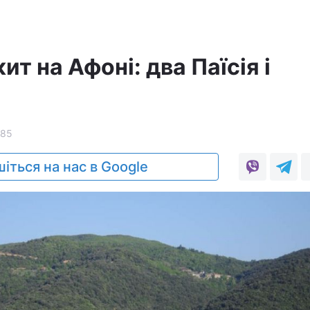
ит на Афоні: два Паїсія і
285
іться на нас в Google