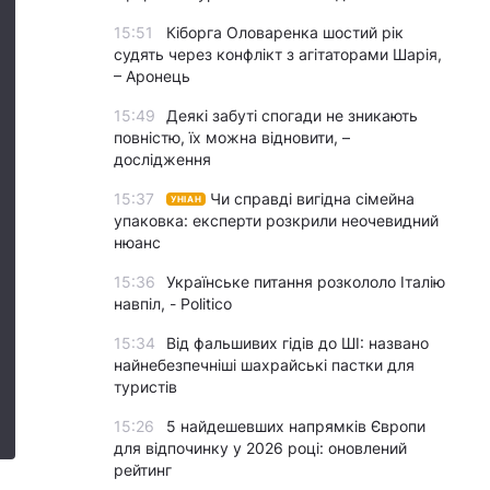
15:51
Кіборга Оловаренка шостий рік
судять через конфлікт з агітаторами Шарія,
– Аронець
15:49
Деякі забуті спогади не зникають
повністю, їх можна відновити, –
дослідження
15:37
Чи справді вигідна сімейна
УНІАН
упаковка: експерти розкрили неочевидний
нюанс
15:36
Українське питання розкололо Італію
навпіл, - Politico
15:34
Від фальшивих гідів до ШІ: названо
найнебезпечніші шахрайські пастки для
туристів
15:26
5 найдешевших напрямків Європи
для відпочинку у 2026 році: оновлений
рейтинг