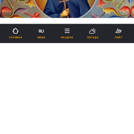
RU
ПЕРЕКЛАД З ГРЕЦЬКОЇ ATHOS-
МОВА
ГОЛОВНА
РОЗДІЛИ
ПОГОДА
ЛАЙТ
Священномученик Кипріан,
обличчя якого світилося від
радості, коли він йшов на
смерть
21:19, 05.07.2016
2 хв.
305
Проходячи повз головного храму
Патріархії, мученик перехрестився і
подякував Богу за те, що Він удостоїв його