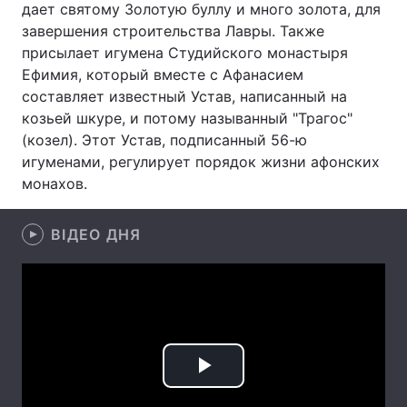
дает святому Золотую буллу и много золота, для
завершения строительства Лавры. Также
Лонгріди
присылает игумена Студийского монастыря
Ефимия, который вместе с Афанасием
Відео з Youtube
Статті
составляет известный Устав, написанный на
козьей шкуре, и потому называнный "Трагос"
Інтерв'ю
Думки
(козел). Этот Устав, подписанный 56-ю
игуменами, регулирует порядок жизни афонских
Архів
Вакансії
монахов.
Контакти
ВІДЕО ДНЯ
Послуги
Play