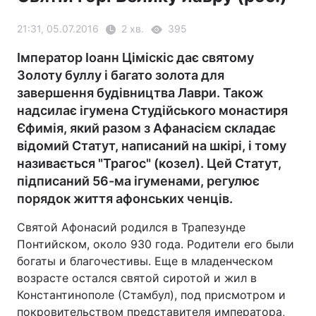
21:31, 05.07.2016
2 хв.
395
Імператор Іоанн Ціміскіс дає святому
Золоту буллу і багато золота для
завершення будівництва Лаври. Також
надсилає ігумена Студійського монастиря
Єфимія, який разом з Афанасієм складає
відомий Статут, написаний на шкірі, і тому
називається "Трагос" (козел). Цей Статут,
підписаний 56-ма ігуменами, регулює
порядок життя афонських ченців.
Святой Афонасий родился в Трапезунде
Понтийском, около 930 года. Родители его были
богаты и благочестивы. Еще в младенческом
возрасте остался святой сиротой и жил в
Константинополе (Стамбул), под присмотром и
покровительством представителя императора,