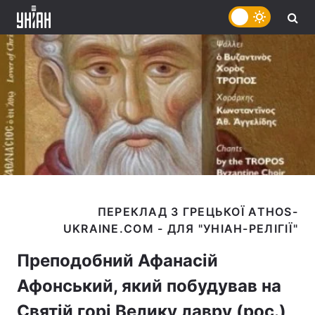
ПЕРЕКЛАД З ГРЕЦЬКОЇ ATHOS-
Преподобний Афанасій
Афонський, який побудував на
Святій горі Велику лавру (рос.)