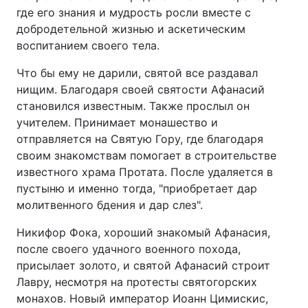
где его знания и мудрость росли вместе с
добродетельной жизнью и аскетическим
воспитанием своего тела.
Головна
Війна
Что бы ему не дарили, святой все раздавал
нищим. Благодаря своей святости Афанасий
Україна
Політика
становился известным. Также прослыл он
Економіка
Світ
учителем. Принимает монашество и
отправляется на Святую Гору, где благодаря
Спорт
Наука
своим знакомствам помогает в строительстве
известного храма Протата. После удаляется в
Техно і зв'язок
Лайт
пустыню и именно тогда, "приобретает дар
молитвенного бдения и дар слез".
Зброя
Інциденти
Никифор Фока, хороший знакомый Афанасия,
Здоров'я
Туризм
после своего удачного военного похода,
присылает золото, и святой Афанасий строит
Цікавинки
Погода
Лавру, несмотря на протесты святогорских
монахов. Новый император Иоанн Цимискис,
Екологія
Регіони