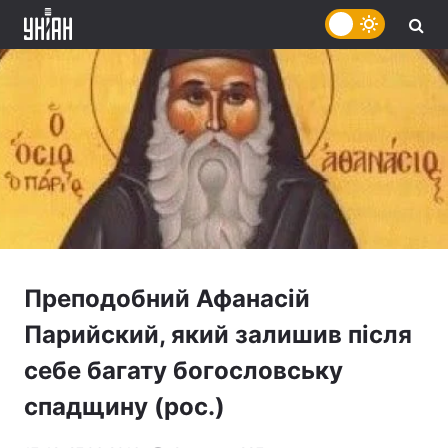
Преподобний Афанасій
Парийский, який залишив після
себе багату богословську
спадщину (рос.)