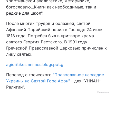
христианской апологетике, метафизике,
богословию...Книги как необходимые, так и
Тема оформлення
редкие для школ".
После многих трудов и болезней, святой
Афанасий Парийский почил в Господе 24 июня
1813 года. Погребен был в притворе храма
святого Георгия Рестского. В 1991 году
Греческой Православной Церковью причислен к
лику святых.
agioritikesmnimes.blogspot.gr
Перевод с греческого
"Православное наследие
Украины на Святой Горе Афон"
- для "УНИАН-
Религии".
Реклама