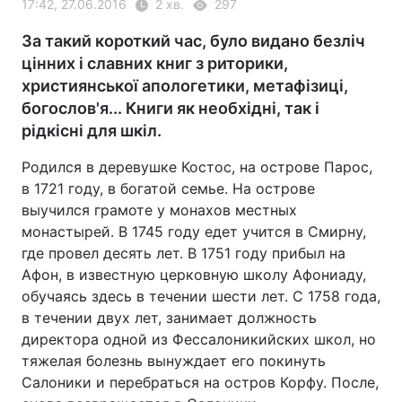
17:42, 27.06.2016
2 хв.
297
За такий короткий час, було видано безліч
цінних і славних книг з риторики,
християнської апологетики, метафізиці,
богослов'я... Книги як необхідні, так і
рідкісні для шкіл.
Родился в деревушке Костос, на острове Парос,
в 1721 году, в богатой семье. На острове
выучился грамоте у монахов местных
монастырей. В 1745 году едет учится в Смирну,
где провел десять лет. В 1751 году прибыл на
Афон, в известную церковную школу Афониаду,
обучаясь здесь в течении шести лет. С 1758 года,
в течении двух лет, занимает должность
директора одной из Фессалоникийских школ, но
тяжелая болезнь вынуждает его покинуть
Салоники и перебраться на остров Корфу. После,