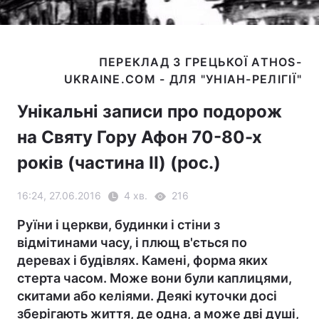
ПЕРЕКЛАД З ГРЕЦЬКОЇ ATHOS-
Унікальні записи про подорож
на Святу Гору Афон 70-80-х
років (частина II) (рос.)
16:24, 27.06.2016
4 хв.
216
Руїни і церкви, будинки і стіни з
відмітинами часу, і плющ в'ється по
деревах і будівлях. Камені, форма яких
стерта часом. Може вони були каплицями,
скитами або келіями. Деякі куточки досі
зберігають життя, де одна, а може дві душі,