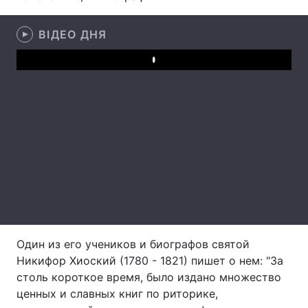
Лонгріди
ВІДЕО ДНЯ
Відео з Youtube
Статті
Play
Інтерв'ю
Думки
Архів
Вакансії
Контакти
Послуги
Один из его учеников и биографов святой
Никифор Хиоский (1780 - 1821) пишет о нем: "За
столь короткое время, было издано множество
ценных и славных книг по риторике,