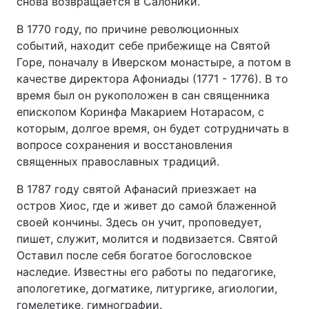
снова возвращается в Салоники.
В 1770 году, по причине революционных
событий, находит себе прибежище на Святой
Головна
Війна
Горе, поначалу в Иверском монастыре, а потом в
качестве директора Афониады (1771 - 1776). В то
Україна
Політика
время был он рукоположен в сан священника
епископом Коринфа Макарием Нотарасом, с
Економіка
Світ
которым, долгое время, он будет сотрудничать в
вопросе сохранения и восстановления
Спорт
Наука
священных православных традиций.
Техно і зв'язок
Лайт
В 1787 году святой Афанасий приезжает на
остров Хиос, где и живет до самой блаженной
Зброя
Інциденти
своей кончины. Здесь он учит, проповедует,
пишет, служит, молится и подвизается. Святой
Здоров'я
Туризм
Оставил после себя богатое богословское
наследие. Известны его работы по педагогике,
Цікавинки
Погода
апологетике, догматике, литургике, агиологии,
Екологія
Регіони
гомелетике, гимнографии.