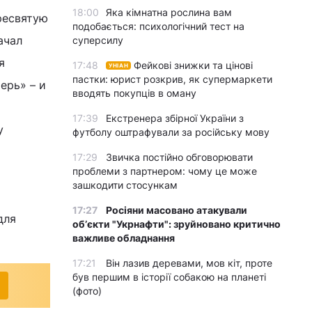
18:00
Яка кімнатна рослина вам
ресвятую
подобається: психологічний тест на
ачал
суперсилу
я
17:48
Фейкові знижки та цінові
УНІАН
пастки: юрист розкрив, як супермаркети
ерь» – и
вводять покупців в оману
17:39
Екстренера збірної України з
у
футболу оштрафували за російську мову
17:29
Звичка постійно обговорювати
проблеми з партнером: чому це може
зашкодити стосункам
17:27
Росіяни масовано атакували
для
обʼєкти "Укрнафти": зруйновано критично
важливе обладнання
17:21
Він лазив деревами, мов кіт, проте
був першим в історії собакою на планеті
(фото)