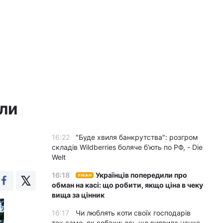
или
16:22
"Буде хвиля банкрутства": розгром
складів Wildberries боляче бʼють по РФ, - Die
Welt
16:18
Українців попередили про
УНІАН
обман на касі: що робити, якщо ціна в чеку
вища за цінник
16:17
Чи люблять коти своїх господарів
так само, як собаки: ось що виявила наука