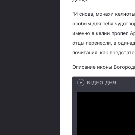
"И снова, монахи келиот
особым для себя чудотво
именно в келии пропел А
отцы перенесли, в одинад
почитания, как предстат
Описание иконы Богород
ВІДЕО ДНЯ