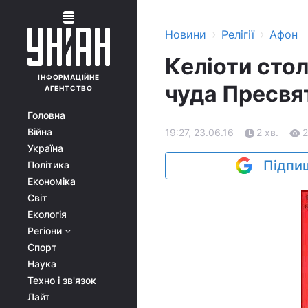
›
›
Новини
Релігії
Афон
Келіоти сто
ІНФОРМАЦІЙНЕ
чуда Пресвят
АГЕНТСТВО
Головна
Війна
19:27, 23.06.16
2 хв.
2
Україна
Підпиш
Політика
Економіка
Світ
Екологія
Регіони
Спорт
Наука
Техно і зв'язок
Лайт