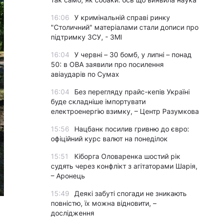
16:06
У кримінальній справі ринку
"Столичний" матеріалами стали дописи про
підтримку ЗСУ, - ЗМІ
16:04
У червні – 30 бомб, у липні – понад
50: в ОВА заявили про посилення
авіаударів по Сумах
16:04
Без перегляду прайс-кепів Україні
буде складніше імпортувати
електроенергію взимку, – Центр Разумкова
15:56
Нацбанк посилив гривню до євро:
офіційний курс валют на понеділок
15:51
Кіборга Оловаренка шостий рік
судять через конфлікт з агітаторами Шарія,
– Аронець
15:49
Деякі забуті спогади не зникають
повністю, їх можна відновити, –
дослідження