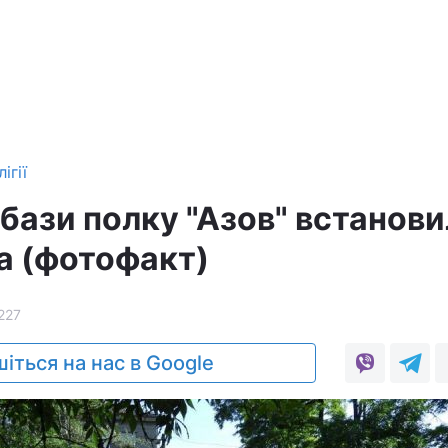
ігії
 бази полку "Азов" встанов
а (фотофакт)
227
іться на нас в Google