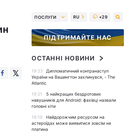
RU
+29
ПОСЛУГИ
ин
ПІДТРИМАЙТЕ НАС
ОСТАННІ НОВИНИ
19:23
Дипломатичний контранаступ
України на Вашингтон захлинувся, - The
Atlantic
19:21
5 найкращих бездротових
навушників для Android: фахівці назвали
головні хіти
19:19
Найдорожчим ресурсом на
астероїдах може виявитися зовсім не
платина