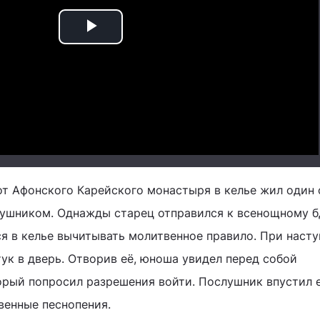
Play
Video
 от Афонского Карейского монастыря в келье жил один 
лушником. Однажды старец отправился к всенощному б
ся в келье вычитывать молитвенное правило. При наст
ук в дверь. Отворив её, юноша увидел перед собой
орый попросил разрешения войти. Послушник впустил е
венные песнопения.