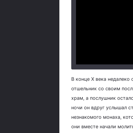
В конце Х века недалеко
отшельник со своим пос
храм, а послушник остал
ночи он вдруг услышал ст
незнакомого монаха, кот
они вместе начали молит