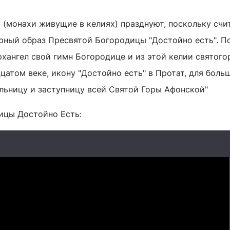
ы (монахи живущие в келиях) празднуют, поскольку счи
рный образ Пресвятой Богородицы "Достойно есть". П
рхангел свой гимн Богородице и из этой келии святого
цатом веке, икону "Достойно есть" в Протат, для боль
ельницу и заступницу всей Святой Горы Афонской"
ицы Достойно Есть: