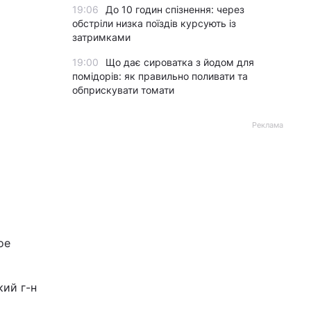
19:06
До 10 годин спізнення: через
обстріли низка поїздів курсують із
затримками
19:00
Що дає сироватка з йодом для
помідорів: як правильно поливати та
обприскувати томати
Реклама
ое
ий г-н