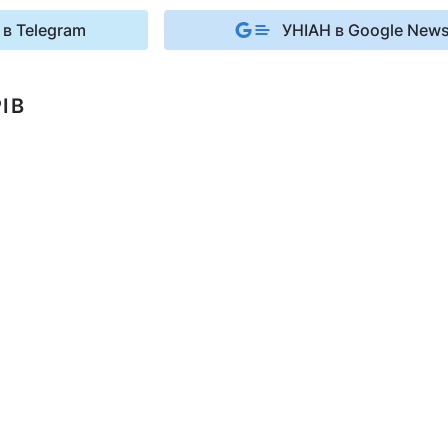
 в Telegram
УНІАН в Google New
ІВ