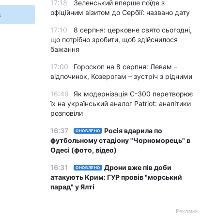
17:18
Зеленський вперше поїде з
офіційним візитом до Сербії: названо дату
s
17:10
8 серпня: церковне свято сьогодні,
що потрібно зробити, щоб здійснилося
бажання
17:00
Гороскоп на 8 серпня: Левам –
відпочинок, Козерогам – зустріч з рідними
16:49
Як модернізація С-300 перетворює
їх на український аналог Patriot: аналітики
розповіли
16:37
Росія вдарила по
ОНОВЛЕНО
футбольному стадіону "Чорноморець" в
Одесі (фото, відео)
16:31
Дрони вже пів доби
ОНОВЛЕНО
атакують Крим: ГУР провів "морський
парад" у Ялті
Реклама