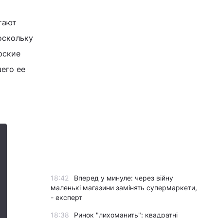
тают
оскольку
рские
шего ее
18:42
Вперед у минуле: через війну
маленькі магазини замінять супермаркети,
- експерт
18:38
Ринок "лихоманить": квадратні