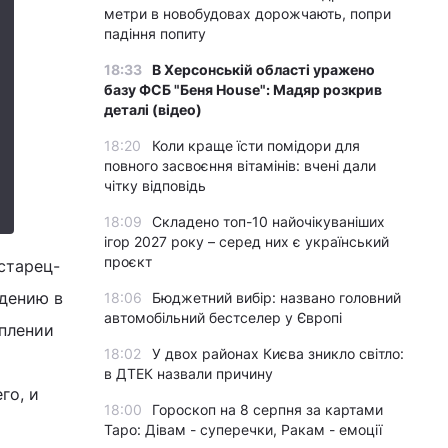
метри в новобудовах дорожчають, попри
падіння попиту
18:33
В Херсонській області уражено
базу ФСБ "Беня House": Мадяр розкрив
деталі (відео)
18:20
Коли краще їсти помідори для
повного засвоєння вітамінів: вчені дали
чітку відповідь
18:09
Складено топ-10 найочікуваніших
ігор 2027 року – серед них є український
проєкт
старец-
дению в
18:06
Бюджетний вибір: названо головний
автомобільний бестселер у Європі
уплении
18:02
У двох районах Києва зникло світло:
в ДТЕК назвали причину
го, и
18:00
Гороскоп на 8 серпня за картами
Таро: Дівам - суперечки, Ракам - емоції