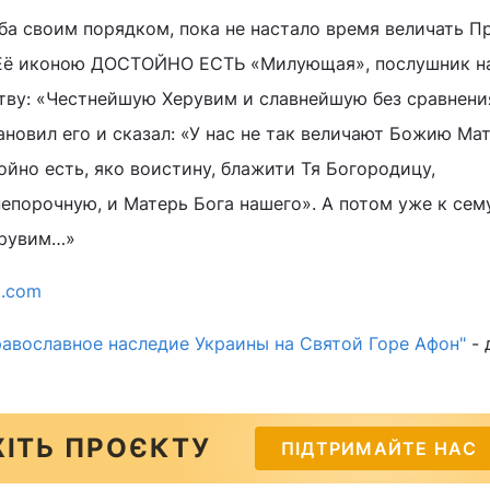
жба своим порядком, пока не настало время величать П
 Её иконою ДОСТОЙНО ЕСТЬ «Милующая», послушник н
тву: «Честнейшую Херувим и славнейшую без сравнени
тановил его и сказал: «У нас не так величают Божию Мат
ойно есть, яко воистину, блажити Тя Богородицу,
порочную, и Матерь Бога нашего». А потом уже к сем
ерувим…»
t.com
равославное наследие Украины на Святой Горе Афон"
- 
ІТЬ ПРОЄКТУ
ПІДТРИМАЙТЕ НАС