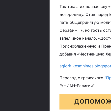
Так текла их ночная слу
Богородицу. Став перед
петь общепринятую моли
Серафим...», но гость ос
запел иное начало: «Дост
Присноблаженную и Прене
добавил «Честнейшую Х
agioritikesmnimes.blogspo
Перевод с греческого
"П
"УНИАН-Религии".
ДОПОМОЖ