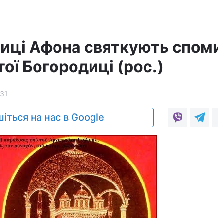
лиці Афона святкують спом
ої Богородиці (рос.)
31
іться на нас в Google