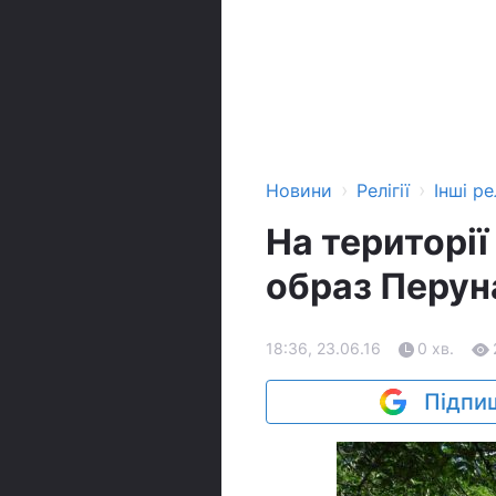
›
›
Новини
Релігії
Інші рел
На території
образ Перун
18:36, 23.06.16
0 хв.
Підпиш