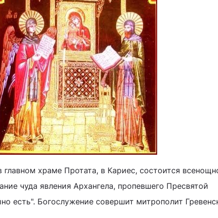
в главном храме Протата, в Кариес, состоится всенощн
нание чуда явления Архангела, пропевшего Пресвятой
но есть". Богослужение совершит митрополит Гревенск