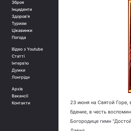
Зброя
Інциденти
Здоров'я
Туризм
Цікавинки
Погода
Відео з Youtube
Статті
Інтерв'ю
Думки
Лонгріди
Архів
Вакансії
23 июня на Святой Горе, 
Контакти
бдение, в честь воспоми
Богородице гимн "Достой
Давид.