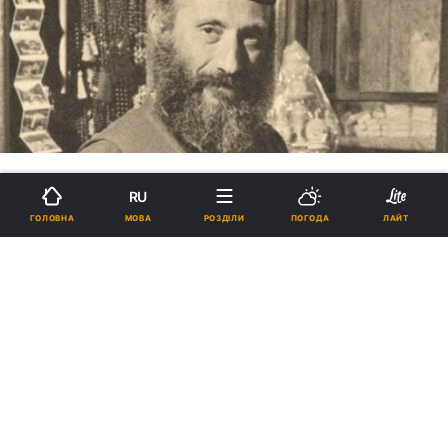
RU
ПЕРЕКЛАД З ГРЕЦЬКОЇ ATHOS-
МОВА
ГОЛОВНА
РОЗДІЛИ
ПОГОДА
ЛАЙТ
Чудо Богородиці: історія про
афонського ченця, на келію
якого впав мінометний снаряд
(рос.)
13:17, 10.06.2016
1 хв.
237