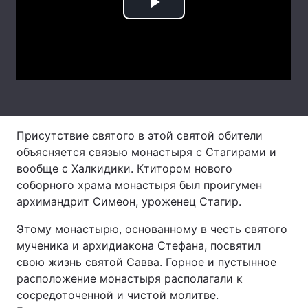
Play
Лонгріди
Video
Відео з Youtube
Статті
Інтерв'ю
Думки
Архів
Вакансії
Присутствие святого в этой святой обители
объясняется связью монастыря с Стагирами и
Контакти
вообще с Халкидики. Ктитором нового
соборного храма монастыря был проигумен
Послуги
архимандрит Симеон, уроженец Стагир.
Этому монастырю, основанному в честь святого
мученика и архидиакона Стефана, посвятил
свою жизнь святой Савва. Горное и пустынное
расположение монастыря располагали к
сосредоточенной и чистой молитве.