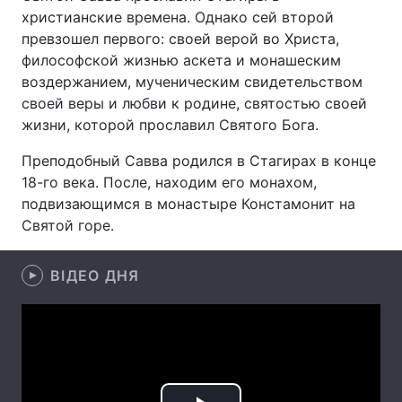
христианские времена. Однако сей второй
превзошел первого: своей верой во Христа,
философской жизнью аскета и монашеским
Головна
Війна
воздержанием, мученическим свидетельством
своей веры и любви к родине, святостью своей
Україна
Політика
жизни, которой прославил Святого Бога.
Економіка
Світ
Преподобный Савва родился в Стагирах в конце
18-го века. После, находим его монахом,
Спорт
Наука
подвизающимся в монастыре Констамонит на
Святой горе.
Техно і зв'язок
Лайт
Зброя
ВІДЕО ДНЯ
Інциденти
Здоров'я
Туризм
Цікавинки
Погода
Екологія
Регіони