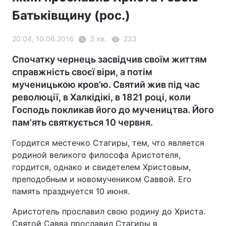
Батьківщину (рос.)
20:04, 10.06.2016
3 хв.
233
Спочатку чернець засвідчив своїм життям
справжність своєї віри, а потім
мученицькою кров'ю. Святий жив під час
революції, в Халкідікі, в 1821 році, коли
Господь покликав його до мучеництва. Його
пам'ять святкується 10 червня.
Гордится местечко Стагиры, тем, что является
родиной великого философа Аристотеля,
гордится, однако и свидетелем Христовым,
преподобным и новомучеником Саввой. Его
память празднуется 10 июня.
Аристотель прославил свою родину до Христа.
Святой Савва прославил Стагиры в