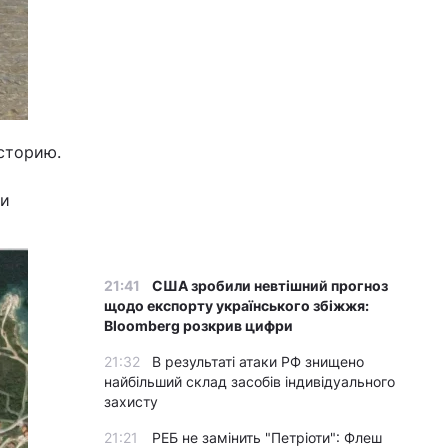
сторию.
ли
21:41
США зробили невтішний прогноз
щодо експорту українського збіжжя:
Bloomberg розкрив цифри
21:32
В результаті атаки РФ знищено
найбільший склад засобів індивідуального
захисту
21:21
РЕБ не замінить "Петріоти": Флеш