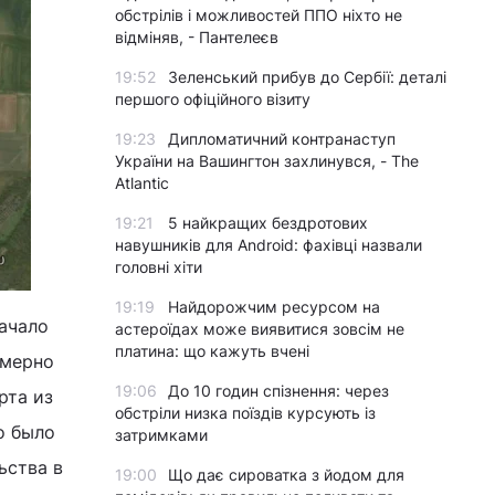
обстрілів і можливостей ППО ніхто не
відміняв, - Пантелеєв
19:52
Зеленський прибув до Сербії: деталі
першого офіційного візиту
19:23
Дипломатичний контранаступ
України на Вашингтон захлинувся, - The
Atlantic
19:21
5 найкращих бездротових
навушників для Android: фахівці назвали
головні хіти
19:19
Найдорожчим ресурсом на
начало
астероїдах може виявитися зовсім не
платина: що кажуть вчені
имерно
19:06
До 10 годин спізнення: через
рта из
обстріли низка поїздів курсують із
о было
затримками
ьства в
19:00
Що дає сироватка з йодом для