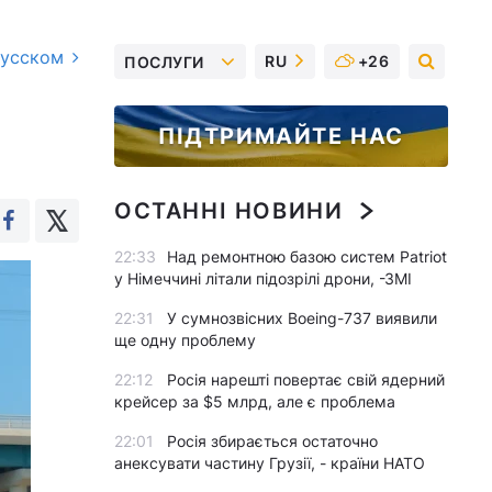
русском
RU
+26
ПОСЛУГИ
ПІДТРИМАЙТЕ НАС
ОСТАННІ НОВИНИ
22:33
Над ремонтною базою систем Patriot
у Німеччині літали підозрілі дрони, -ЗМІ
22:31
У сумнозвісних Boeing-737 виявили
ще одну проблему
22:12
Росія нарешті повертає свій ядерний
крейсер за $5 млрд, але є проблема
22:01
Росія збирається остаточно
анексувати частину Грузії, - країни НАТО