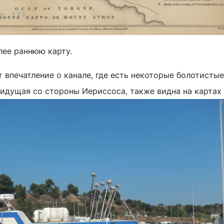
лее раннюю карту.
т впечатление о канале, где есть некоторые болотистые
 идущая со стороны Иериссоса, также видна на картах 