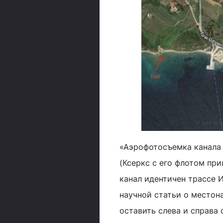
«Аэрофотосъемка канала К
(Ксеркс с его флотом пр
канал идентичен трассе И
научной статьи о местон
оставить слева и справа