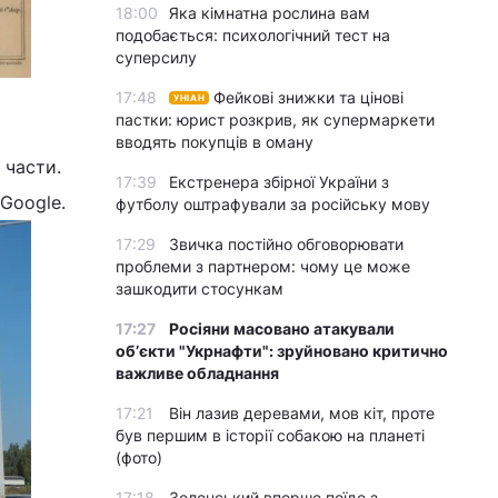
18:00
Яка кімнатна рослина вам
подобається: психологічний тест на
суперсилу
17:48
Фейкові знижки та цінові
УНІАН
пастки: юрист розкрив, як супермаркети
вводять покупців в оману
 части.
17:39
Екстренера збірної України з
Google.
футболу оштрафували за російську мову
17:29
Звичка постійно обговорювати
проблеми з партнером: чому це може
зашкодити стосункам
17:27
Росіяни масовано атакували
обʼєкти "Укрнафти": зруйновано критично
важливе обладнання
17:21
Він лазив деревами, мов кіт, проте
був першим в історії собакою на планеті
(фото)
17:18
Зеленський вперше поїде з