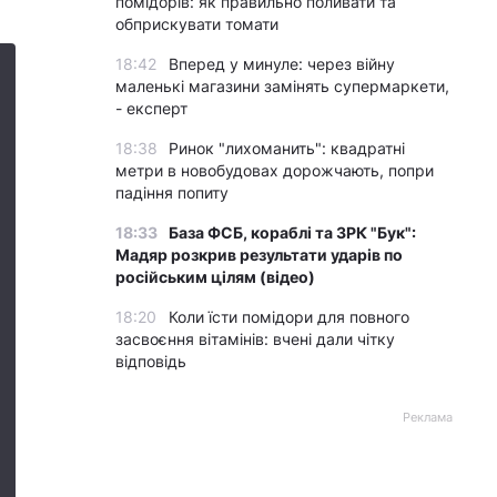
помідорів: як правильно поливати та
обприскувати томати
18:42
Вперед у минуле: через війну
маленькі магазини замінять супермаркети,
- експерт
18:38
Ринок "лихоманить": квадратні
метри в новобудовах дорожчають, попри
падіння попиту
18:33
База ФСБ, кораблі та ЗРК "Бук":
Мадяр розкрив результати ударів по
російським цілям (відео)
18:20
Коли їсти помідори для повного
засвоєння вітамінів: вчені дали чітку
відповідь
Реклама