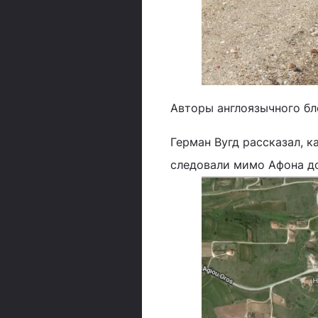
Авторы англоязычного бл
Герман Вугд рассказал, к
следовали мимо Афона д