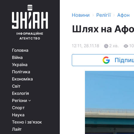
›
›
Новини
Релігії
Афон
Шлях на Афон
ІНФОРМАЦІЙНЕ
АГЕНТСТВО
12:11, 28.11.18
2 хв.
1
Головна
Війна
Підпиш
Україна
Політика
Економіка
Світ
Екологія
Регіони
Спорт
Наука
Техно і зв'язок
Лайт