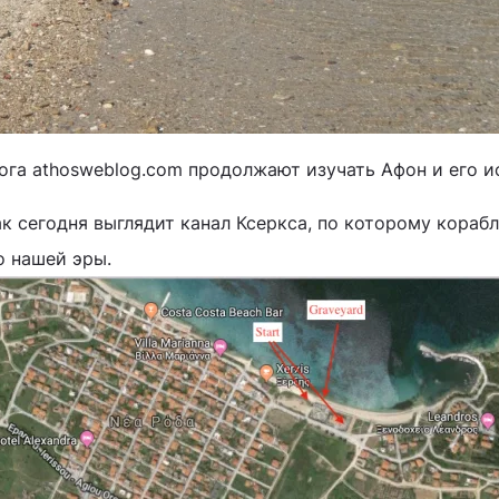
ога athosweblog.com продолжают изучать Афон и его и
ак сегодня выглядит канал Ксеркса, по которому кораб
о нашей эры.