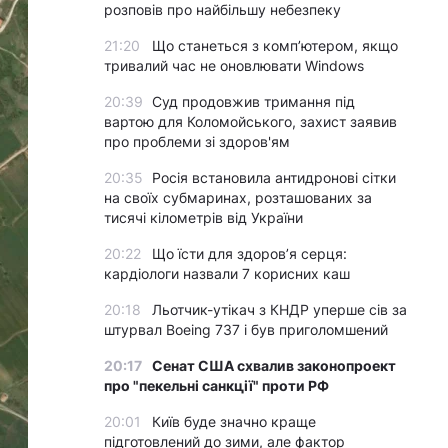
розповів про найбільшу небезпеку
21:20
Що станеться з комп’ютером, якщо
тривалий час не оновлювати Windows
20:39
Суд продовжив тримання під
вартою для Коломойського, захист заявив
про проблеми зі здоров'ям
20:35
Росія встановила антидронові сітки
на своїх субмаринах, розташованих за
тисячі кілометрів від України
20:22
Що їсти для здоров’я серця:
кардіологи назвали 7 корисних каш
20:18
Льотчик-утікач з КНДР уперше сів за
штурвал Boeing 737 і був приголомшений
20:17
Сенат США схвалив законопроект
про "пекельні санкції" проти РФ
20:01
Київ буде значно краще
підготовлений до зими, але фактор