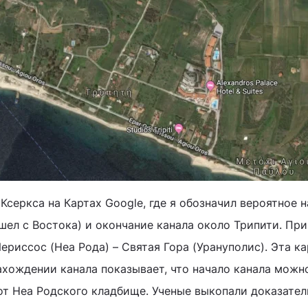
серкса на Картах Google, где я обозначил вероятное 
ишел с Востока) и окончание канала около Трипити. Пр
ериссос (Неа Рода) – Святая Гора (Урануполис). Эта ка
ахождении канала показывает, что начало канала можн
 от Неа Родского кладбище. Ученые выкопали доказател