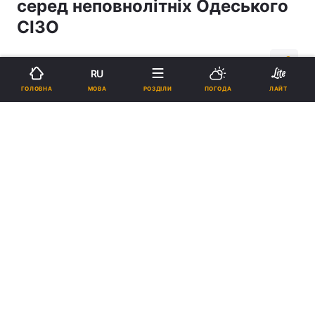
серед неповнолітніх Одеського
СІЗО
05:47, 22.11.18
1 хв.
537
RU
МОВА
ГОЛОВНА
РОЗДІЛИ
ПОГОДА
ЛАЙТ
Підпишіться на нас в Google
Православна молодь провела турнір з настільного тенісу серед
неповнолітніх Одеського СІЗО / eparhiya.od.ua
Реклама