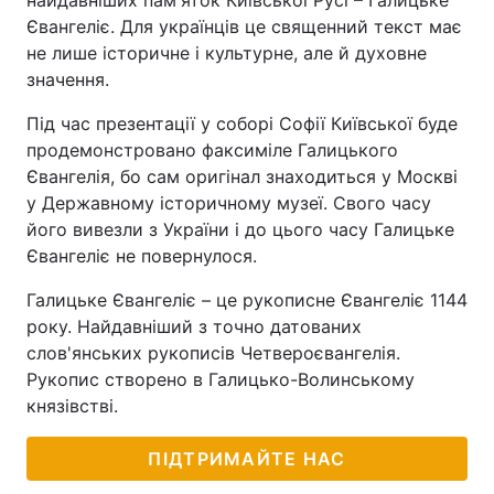
найдавніших пам'яток Київської Русі – Галицьке
Євангеліє. Для українців це священний текст має
не лише історичне і культурне, але й духовне
значення.
Під час презентації у соборі Софії Київської буде
продемонстровано факсиміле Галицького
Євангелія, бо сам оригінал знаходиться у Москві
у Державному історичному музеї. Свого часу
його вивезли з України і до цього часу Галицьке
Євангеліє не повернулося.
Галицьке Євангеліє – це рукописне Євангеліє 1144
року. Найдавніший з точно датованих
слов'янських рукописів Четвероєвангелія.
Рукопис створено в Галицько-Волинському
князівстві.
ПІДТРИМАЙТЕ НАС