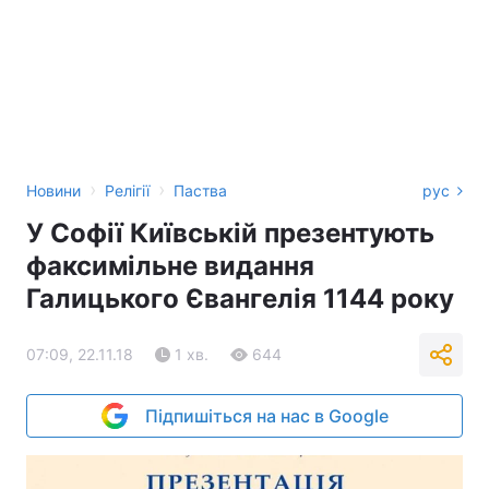
›
›
Новини
Релігії
Паства
рус
У Софії Київській презентують
факсимільне видання
Галицького Євангелія 1144 року
07:09, 22.11.18
1 хв.
644
Підпишіться на нас в Google