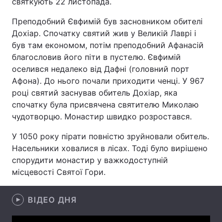
святкують 22 листопада.
Преподобний Євфимій був засновником обителі
Дохіар. Спочатку святий жив у Великій Лаврі і
Головна
Війна
був там економом, потім преподобний Афанасій
благословив його піти в пустелю. Євфимій
Україна
Політика
оселився недалеко від Дафні (головний порт
Афона). До нього почали приходити ченці. У 967
Економіка
Світ
році святий заснував обитель Дохіар, яка
спочатку була присвячена святителю Миколаю
Спорт
Наука
чудотворцю. Монастир швидко розростався.
Техно і зв'язок
Лайт
У 1050 року пірати повністю зруйновали обитель.
Насельники ховалися в лісах. Тоді було вирішено
Зброя
Інциденти
спорудити монастир у важкодоступній
місцевості Святої Гори.
Здоров'я
Туризм
Цікавинки
Погода
ВІДЕО ДНЯ
Екологія
Регіони