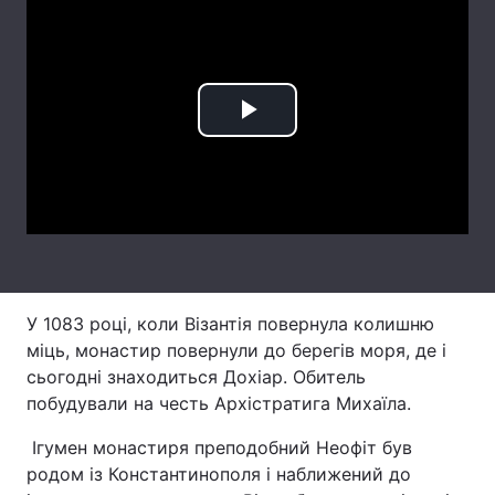
Лонгріди
Відео з Youtube
Статті
Play
Інтерв'ю
Думки
Video
Архів
Вакансії
Контакти
Послуги
У 1083 році, коли Візантія повернула колишню
міць, монастир повернули до берегів моря, де і
сьогодні знаходиться Дохіар. Обитель
побудували на честь Архістратига Михаїла.
Ігумен монастиря преподобний Неофіт був
родом із Константинополя і наближений до