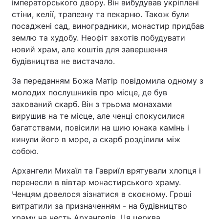
імператорського двору. Він вибудував укріплені
стіни, келії, трапезну та пекарню. Також були
Тема оформлення
посаджені сад, виноградники, монастир придбав
землю та худобу. Неофіт захотів побудувати
новий храм, але коштів для завершення
будівництва не вистачало.
За переданням Божа Матір повідомила одному з
молодих послушників про місце, де був
захований скарб. Він з трьома монахами
вирушив на те місце, але ченці спокусилися
багатствами, повісили на шию юнака камінь і
кинули його в море, а скарб розділили між
собою.
Архангели Михаїл та Гавриїл врятували хлопця і
перенесли в вівтар монастирського храму.
Ченцям довелося зізнатися в скоєному. Гроші
витратили за призначенням - на будівництво
храму на честь Архангелів. Ця церква