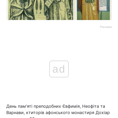
Реклама
ad
День пам'яті преподобних Євфимія, Неофіта та
Варнави, ктиторів афонського монастиря Дохіар