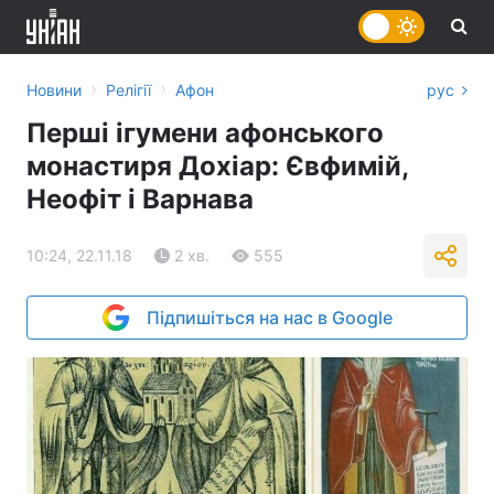
›
›
Новини
Релігії
Афон
рус
Перші ігумени афонського
монастиря Дохіар: Євфимій,
Неофіт і Варнава
10:24, 22.11.18
2 хв.
555
Підпишіться на нас в Google