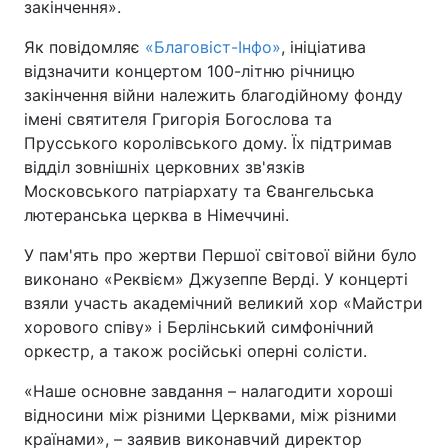
закінчення».
Як повідомляє
«Благовіст-Інфо»
, ініціатива
відзначити концертом 100-літню річницю
закінчення війни належить благодійному фонду
імені святителя Григорія Богослова та
Прусського королівського дому. Їх підтримав
відділ зовнішніх церковних зв'язків
Московського патріархату та Євангельська
лютеранська церква в Німеччині.
У пам'ять про жертви Першої світової війни було
виконано «Реквієм» Джузеппе Верді. У концерті
взяли участь академічний великий хор «Майстри
хорового співу» і Берлінський симфонічний
оркестр, а також російські оперні солісти.
«Наше основне завдання – налагодити хороші
відносини між різними Церквами, між різними
країнами», – заявив виконавчий директор