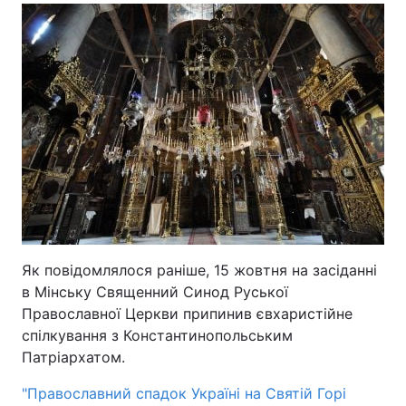
Тема оформлення
Як повідомлялося раніше, 15 жовтня на засіданні
в Мінську Священний Синод Руської
Православної Церкви припинив євхаристійне
спілкування з Константинопольським
Патріархатом.
"Православний спадок Україні на Святій Горі