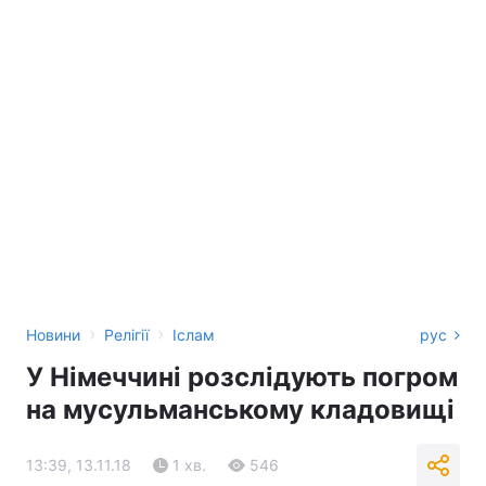
›
›
Новини
Релігії
Іслам
рус
У Німеччині розслідують погром
на мусульманському кладовищі
13:39, 13.11.18
1 хв.
546