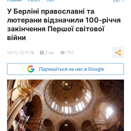
У Берліні православні та
лютерани відзначили 100-річчя
закінчення Першої світової
війни
14:11, 13.11.18
2 хв.
752
Підпишіться на нас в Google