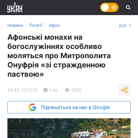
›
›
Новини
Релігії
Афон
рус
Афонські монахи на
богослужіннях особливо
моляться про Митрополита
Онуфрія «зі стражденною
паствою»
14:43, 13.11.18
1 хв.
1550
Підпишіться на нас в Google