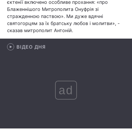
єктенії включено особливе прохання: «про
Блаженнішого Митрополита Онуфрія зі
Лонгріди
стражденною паствою». Ми дуже вдячні
святогорцям за їх братську любов і молитви», -
Відео з Youtube
Статті
сказав митрополит Антоній.
Інтерв'ю
Думки
ВІДЕО ДНЯ
Архів
Вакансії
Контакти
Послуги
ad