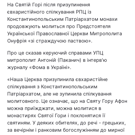
На Святій Горі після призупинення
євхаристійного спілкування РПЦ із
Константинопольським Патріархатом монахи
продовжують молиться про Предстоятеля
Головна
Війна
Української Православної Церкви Митрополита
Україна
Політика
Онуфрія «зі страждучою паствою».
Про це сказав керуючий справами УПЦ
Економіка
Світ
митрополит Антоній (Паканич) в інтерв'ю
Спорт
Наука
журналу «Фома в Україні».
«Наша Церква призупинила євхаристійне
Техно і зв'язок
Лайт
спілкування з Константинопольським
Зброя
Інциденти
Патріархатом, але не зупинила спілкування
молитовного. Це означає, що на Святу Гору Афон
Здоров'я
Туризм
можна приїжджати, можна молитися в
монастирях Святої Гори і поклонятися її
Цікавинки
Погода
святиням. У деяких обителях, до речі - грецьких,
за вечірнім і ранковим богослужінням до мирної
Екологія
Регіони