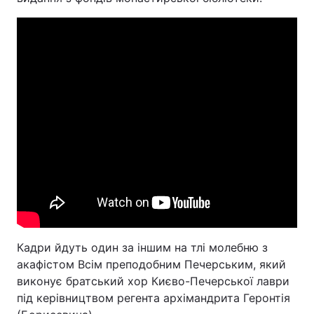
Кадри йдуть один за іншим на тлі молебню з
акафістом Всім преподобним Печерським, який
виконує братський хор Києво-Печерської лаври
під керівництвом регента архімандрита Геронтія