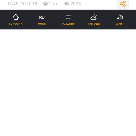
17:49, 19.10.18
1 хв.
2938
RU
Підпишіться на нас в Google
МОВА
ГОЛОВНА
РОЗДІЛИ
ПОГОДА
ЛАЙТ
Вчений все життя говорив про свою невіру в Бога / Reuters
Реклама