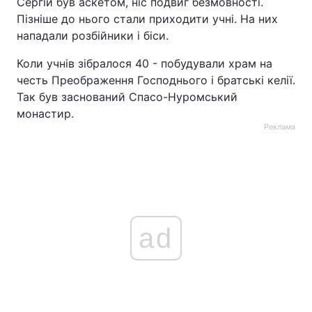
Сергій був аскетом, ніс подвиг безмовності.
Пізніше до нього стали приходити учні. На них
Тема оформлення
нападали розбійники і біси.
Коли учнів зібралося 40 - побудували храм на
честь Преображення Господнього і братські келії.
Так був заснований Спасо-Нуромський
монастир.
Реклама
ad