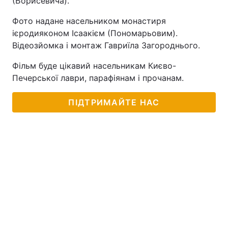
(Борисевича).
Фото надане насельником монастиря
ієродияконом Ісаакієм (Пономарьовим).
Відеозйомка і монтаж Гавриїла Загороднього.
Фільм буде цікавий насельникам Києво-
Печерської лаври, парафіянам і прочанам.
ПІДТРИМАЙТЕ НАС