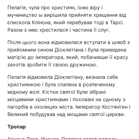
Пелагія, чула про християн, їхню віру і
мучеництво ы вирішила прийняти хрещення від
єпископа Клінона, який перебував тоді в Тарсі.
Разом з нею хрестилася і частина її слуг.
Після цього вона відмовилася вступати в шлюб з
прийомним сином Діоклетіана і була приведена
матір'ю до імператора, який, побачивши її красу
захотів зробити її своєю дружиною.
Пелагія відмовила Діоклетіану, визнала себе
християнкою і була спалена в розпеченому
мідному волі. Кістки святої були зібрані
місцевими християнами і поховані на одному з
пагорбів в околицях міста. Імператор Костянтин I
Великий побудував над мощами святої церкви.
Тропар