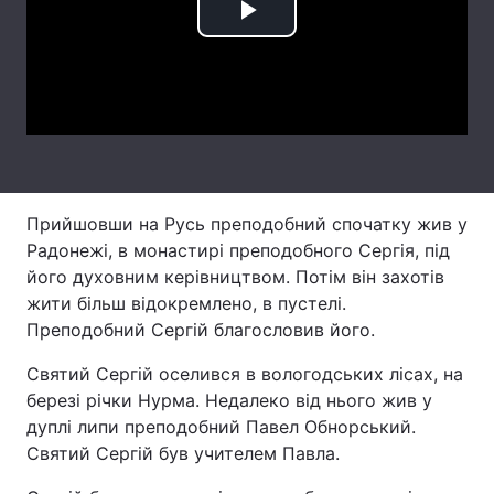
Play
Лонгріди
Video
Відео з Youtube
Статті
Інтерв'ю
Думки
Архів
Вакансії
Прийшовши на Русь преподобний спочатку жив у
Радонежі, в монастирі преподобного Сергія, під
Контакти
його духовним керівництвом. Потім він захотів
Послуги
жити більш відокремлено, в пустелі.
Преподобний Сергій благословив його.
Святий Сергій оселився в вологодських лісах, на
березі річки Нурма. Недалеко від нього жив у
дуплі липи преподобний Павел Обнорський.
Святий Сергій був учителем Павла.