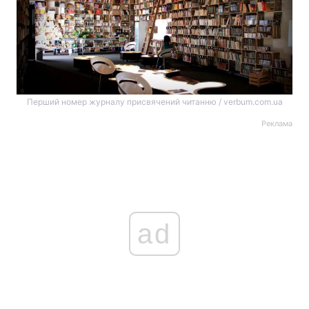
Перший номер журналу присвячений читанню / verbum.com.ua
Реклама
ad