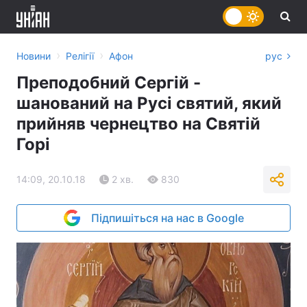
›
›
Новини
Релігії
Афон
рус
Преподобний Сергій -
шанований на Русі святий, який
прийняв чернецтво на Святій
Горі
14:09, 20.10.18
2 хв.
830
Підпишіться на нас в Google