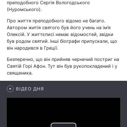
преподобного Сергія Вологодського
(Нуромського).
Про життя преподобного відомо не багато.
Головна
Війна
Автором житія святого був його учень на ім’я
Олексій. У життєписі немає відомостей, звідки
Україна
Політика
був родом святий. Інші біографи припускали, що
він народився в Греції.
Економіка
Світ
Безперечно, що він прийняв чернечий постриг на
Спорт
Наука
Святій Горі Афон. Тут він був рукопокладений і у
священика.
Техно і зв'язок
Лайт
Зброя
Інциденти
ВІДЕО ДНЯ
Здоров'я
Туризм
Цікавинки
Погода
Екологія
Регіони