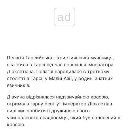
ad
Пелагія Тарсийська - християнська мучениця,
яка жила в Тарсі під час правління імператора
Діоклетіана. Пелагія народилася в третьому
столітті в Тарсі, у Малій Азії, у родині знатних
язичників.
Дівчина відрізнялася надзвичайною красою,
отримала гарну освіту і імператор Діоклетіан
вирішив зробити її дружиною свого
усиновленого спадкоємця, який був полонений її
красою.