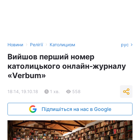
›
›
Новини
Релігії
Католицизм
рус
Вийшов перший номер
католицького онлайн-журналу
«Verbum»
18:14, 19.10.18
1 хв.
558
Підпишіться на нас в Google