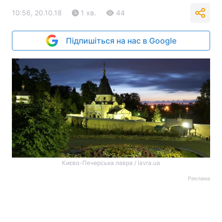
10:56, 20.10.18
1 хв.
44
Підпишіться на нас в Google
Києво-Печерська лавра / lavra.ua
Реклама