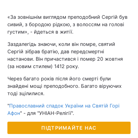
«За зовнішнім виглядом преподобний Сергій був
сивий, з бородою рідкою, з волоссям на голові
густим», - йдеться в житії.
Заздалегідь знаючи, коли він помре, святий
Сергій зібрав братію, дав передсмертні
настанови. Він причастився і помер 20 жовтня
(за новим стилем) 1412 року.
Через багато років після його смерті були
знайдені мощі преподобного. Багато віруючих
тоді зцілилися.
"
Православний спадок України на Святій Горі
Афон
" - для "УНІАН-Релігії".
ПІДТРИМАЙТЕ НАС