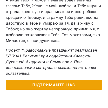
Агница Твоя, Иисусе, Пелагие зовет велиим
гласом: Тебе, Женише мой, люблю, и Тебе ищущи
страдальчествую и сраспинаюся и спогребаюся
крещению Твоему, и стражду Тебе ради, яко да
царствую в Тебе и умираю за Тя, да и живу с
Тобою; но яко жертву непорочную приими мя, с
любовию пожершуюся Тебе. Тоя молитвами, яко
Милостив, спаси души наша.
Проект "Православные праздники" реализован
"УНИАН-Религии" при содействии Киевской
Духовной Академии и Семинарии. При
использовании материала ссылка на источник
обязательна.
ПІДТРИМАЙТЕ НАС