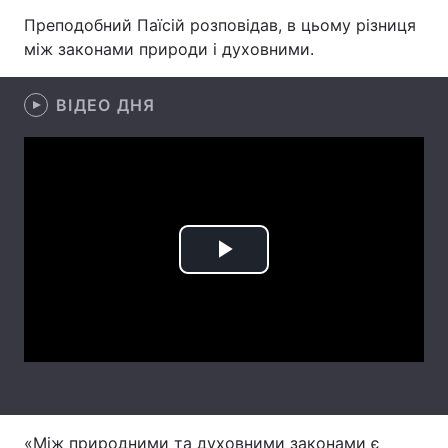
Преподобний Паїсій розповідав, в цьому різниця
Тема оформлення
між законами природи і духовними.
ВІДЕО ДНЯ
Play
Video
«Між природними та духовними законами є