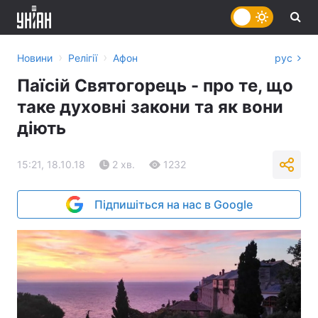
›
›
Новини
Релігії
Афон
рус
Паїсій Святогорець - про те, що
таке духовні закони та як вони
діють
15:21, 18.10.18
2 хв.
1232
Підпишіться на нас в Google