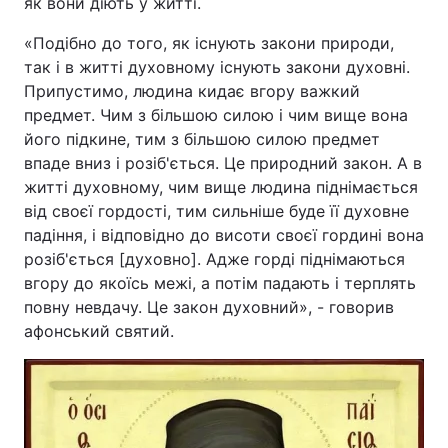
як вони діють у житті.
«Подібно до того, як існують закони природи,
так і в житті духовному існують закони духовні.
Головна
Війна
Припустимо, людина кидає вгору важкий
предмет. Чим з більшою силою і чим вище вона
Україна
Політика
його підкине, тим з більшою силою предмет
впаде вниз і розіб'ється. Це природний закон. А в
Економіка
Світ
житті духовному, чим вище людина піднімається
від своєї гордості, тим сильніше буде її духовне
Спорт
Наука
падіння, і відповідно до висоти своєї гордині вона
розіб'ється [духовно]. Адже горді піднімаються
Техно і зв'язок
Лайт
вгору до якоїсь межі, а потім падають і терплять
повну невдачу. Це закон духовний», - говорив
Зброя
Інциденти
афонський святий.
Здоров'я
Туризм
Цікавинки
Погода
Екологія
Регіони