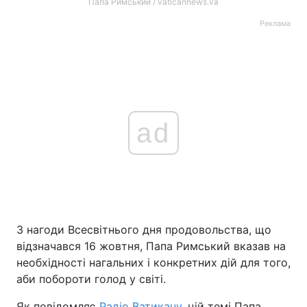
Папа Римський / vaticannews.va
Реклама
ad
З нагоди Всесвітнього дня продовольства, що
відзначався 16 жовтня, Папа Римський вказав на
необхідності нагальних і конкретних дій для того,
аби побороти голод у світі.
Як повідомляє
Радіо Ватикану
, цій темі Папа