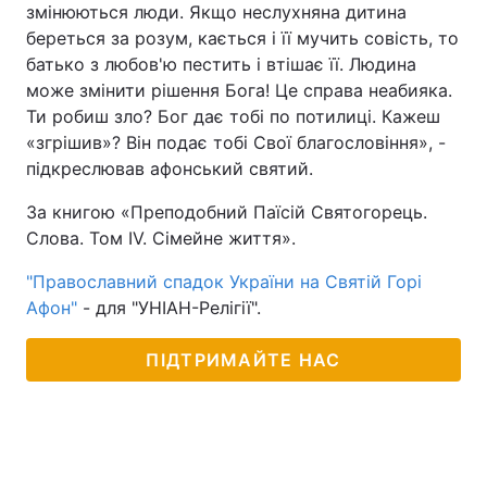
змінюються люди. Якщо неслухняна дитина
береться за розум, кається і її мучить совість, то
батько з любов'ю пестить і втішає її. Людина
може змінити рішення Бога! Це справа неабияка.
Ти робиш зло? Бог дає тобі по потилиці. Кажеш
«згрішив»? Він подає тобі Свої благословіння», -
підкреслював афонський святий.
За книгою «Преподобний Паїсій Святогорець.
Слова. Том IV. Сімейне життя».
"Православний спадок України на Святій Горі
Афон"
- для "УНІАН-Релігії".
ПІДТРИМАЙТЕ НАС