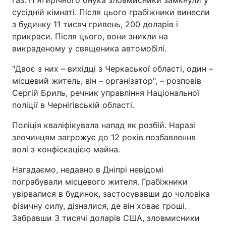
газ. П'ятирічного онука зловмисники замкнули у
сусідній кімнаті. Після цього грабіжники винесли
з будинку 11 тисяч гривень, 200 доларів і
прикраси. Після цього, вони зникли на
викраденому у священика автомобілі.
"Двоє з них – вихідці з Черкаської області, один –
місцевий житель, він – організатор", – розповів
Сергій Бриль, речник управління Національної
поліції в Чернігівській області.
Поліція кваліфікувала напад як розбій. Наразі
злочинцям загрожує до 12 років позбавлення
волі з конфіскацією майна.
Нагадаємо, недавно в Дніпрі невідомі
пограбували місцевого жителя. Грабіжники
увірвалися в будинок, застосувавши до чоловіка
фізичну силу, дізналися, де він ховає гроші.
Забравши 3 тисячі доларів США, зловмисники