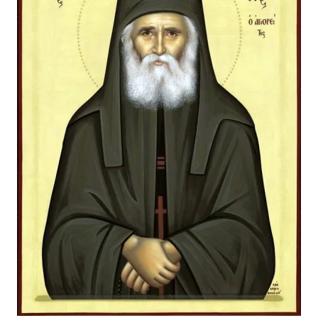
Лонгріди
Відео з Youtube
Статті
Інтерв'ю
Думки
Архів
Вакансії
Контакти
Послуги