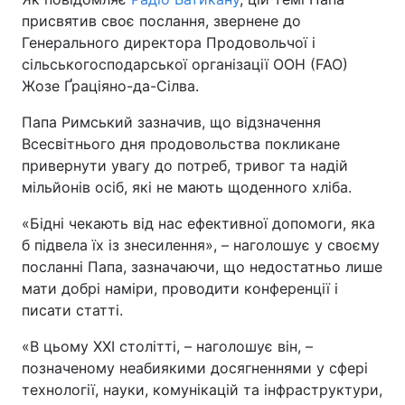
присвятив своє послання, звернене до
Генерального директора Продовольчої і
сільськогосподарської організації ООН (FAO)
Жозе Ґраціяно-да-Сілва.
Папа Римський зазначив, що відзначення
Всесвітнього дня продовольства покликане
привернути увагу до потреб, тривог та надій
мільйонів осіб, які не мають щоденного хліба.
«Бідні чекають від нас ефективної допомоги, яка
б підвела їх із знесилення», – наголошує у своєму
посланні Папа, зазначаючи, що недостатньо лише
мати добрі наміри, проводити конференції і
писати статті.
«В цьому ХХІ столітті, – наголошує він, –
позначеному неабиякими досягненнями у сфері
технології, науки, комунікацій та інфраструктури,