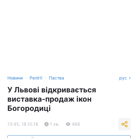
›
›
Новини
Релігії
Паства
рус
У Львові відкривається
виставка-продаж ікон
Богородиці
13:45, 18.10.18
1 хв.
468