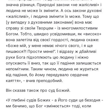
значна різниця. Природні закони «не жалісливі» і
людина не може їх змінити. А ось закони духовні
«жалісливі», і людина змінити їх може. Тому що
[у випадку з духовними законами] вона має
справу зі своїм Творцем - із многомилостивим
Богом. Тобто, швидко усвідомивши, як «високо»
вона залетіла від своєї гордості, людина скаже:
«Боже мій, у мене немає нічого свого, і я ще
пишаюся?! Прости мене!". І відразу ж дбайливі
руки Бога підхоплюють цю людину і ніжно
опускають її вниз, так що її падіння залишається
непомітним. Таким чином, людина не журиться
від падіння, бо йому передувало сердечне
каяття», - вчив преподобний.
Він сказав також про суд Божий.
«У глибині судів Божих - а Його суди це безодня -
ми бачимо, що Бог «змінюється» тоді, коли