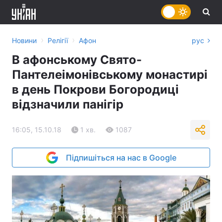
›
›
Новини
Релігії
Афон
рус
В афонському Свято-
Пантелеімонівському монастирі
в день Покрови Богородиці
відзначили панігір
16:05, 15.10.18
1 хв.
1087
Підпишіться на нас в Google