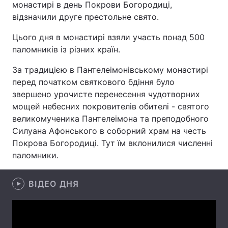
монастирі в день Покрови Богородиці,
відзначили друге престольне свято.
Цього дня в монастирі взяли участь понад 500
Головна
Війна
паломників із різних країн.
Україна
Політика
За традицією в Пантелеімонівському монастирі
перед початком святкового бдіння було
Економіка
Світ
звершено урочисте перенесення чудотворних
мощей небесних покровителів обителі - святого
Спорт
Наука
великомученика Пантелеімона та преподобного
Силуана Афонського в соборний храм на честь
Техно і зв'язок
Лайт
Покрова Богородиці. Тут їм вклонилися численні
паломники.
Зброя
Інциденти
Здоров'я
Туризм
ВІДЕО ДНЯ
Цікавинки
Погода
Екологія
Регіони