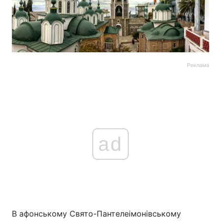
Реклама
ad
В афонському Свято-Пантелеімонівському