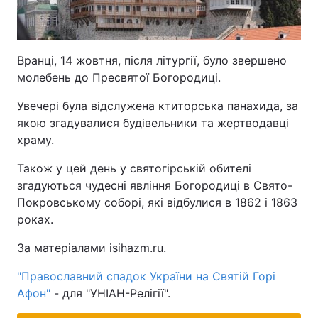
Тема оформлення
Вранці, 14 жовтня, після літургії, було звершено
молебень до Пресвятої Богородиці.
Увечері була відслужена ктиторська панахида, за
якою згадувалися будівельники та жертводавці
храму.
Також у цей день у святогірській обителі
згадуються чудесні явління Богородиці в Свято-
Покровському соборі, які відбулися в 1862 і 1863
роках.
За матеріалами isihazm.ru.
"Православний спадок України на Святій Горі
Афон"
- для "УНІАН-Релігії".