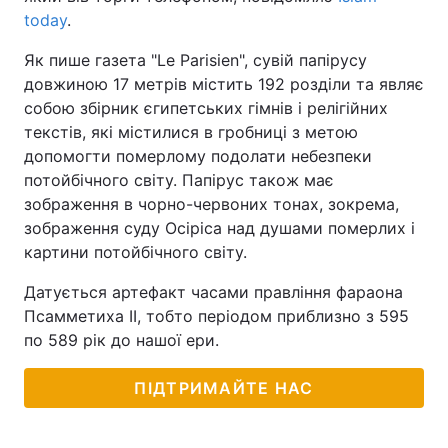
today
.
Як пише газета "Le Parisien", сувій папірусу
довжиною 17 метрів містить 192 розділи та являє
собою збірник єгипетських гімнів і релігійних
текстів, які містилися в гробниці з метою
допомогти померлому подолати небезпеки
потойбічного світу. Папірус також має
зображення в чорно-червоних тонах, зокрема,
зображення суду Осіріса над душами померлих і
картини потойбічного світу.
Датується артефакт часами правління фараона
Псамметиха II, тобто періодом приблизно з 595
по 589 рік до нашої ери.
ПІДТРИМАЙТЕ НАС