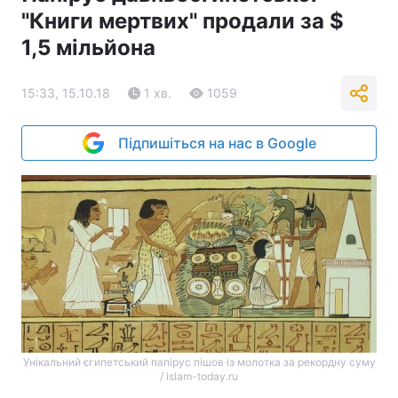
"Книги мертвих" продали за $
1,5 мільйона
15:33, 15.10.18
1 хв.
1059
Підпишіться на нас в Google
Унікальний єгипетський папірус пішов із молотка за рекордну суму
/ islam-today.ru