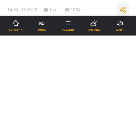
14:58, 15.10.18
1 хв.
1024
RU
Підпишіться на нас в Google
МОВА
ГОЛОВНА
РОЗДІЛИ
ПОГОДА
ЛАЙТ
Фіналістки конкурсу краси серед жінок, що пережили Голокост /
islam-today.ru
Реклама