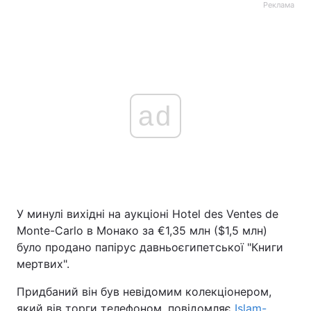
Реклама
ad
У минулі вихідні на аукціоні Hotel des Ventes de
Monte-Carlo в Монако за €1,35 млн ($1,5 млн)
було продано папірус давньоєгипетської "Книги
мертвих".
Придбаний він був невідомим колекціонером,
який вів торги телефоном, повідомляє
Islam-