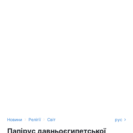
›
›
Новини
Релігії
Світ
рус
Папірус давньоєгипетської