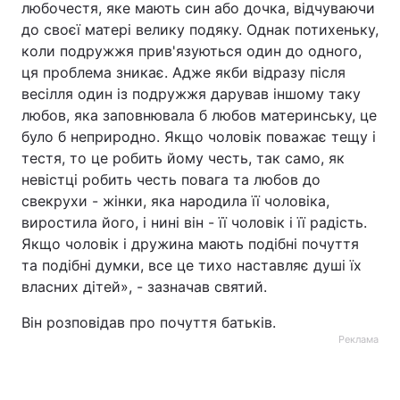
любочестя, яке мають син або дочка, відчуваючи
до своєї матері велику подяку. Однак потихеньку,
коли подружжя прив'язуються один до одного,
ця проблема зникає. Адже якби відразу після
весілля один із подружжя дарував іншому таку
любов, яка заповнювала б любов материнську, це
було б неприродно. Якщо чоловік поважає тещу і
тестя, то це робить йому честь, так само, як
невістці робить честь повага та любов до
свекрухи - жінки, яка народила її чоловіка,
виростила його, і нині він - її чоловік і її радість.
Якщо чоловік і дружина мають подібні почуття
та подібні думки, все це тихо наставляє душі їх
власних дітей», - зазначав святий.
Він розповідав про почуття батьків.
Реклама