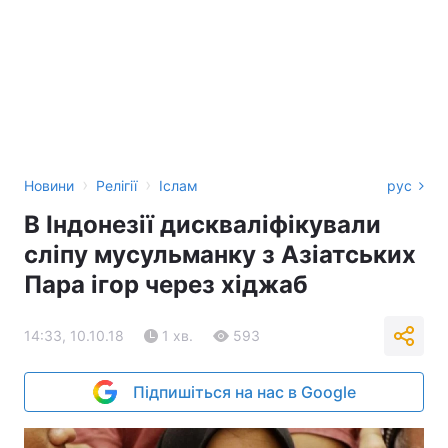
›
›
Новини
Релігії
Іслам
рус
В Індонезії дискваліфікували
сліпу мусульманку з Азіатських
Пара ігор через хіджаб
14:33, 10.10.18
1 хв.
593
Підпишіться на нас в Google