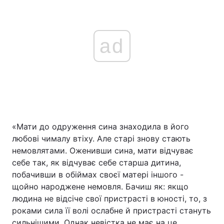
ad
«Мати до одруження сина знаходила в його
любові чималу втіху. Але старі знову стають
немовлятами. Оженивши сина, мати відчуває
себе так, як відчуває себе старша дитина,
побачивши в обіймах своєї матері іншого -
щойно народжене немовля. Бачиш як: якщо
людина не відсіче свої пристрасті в юності, то, з
роками сила її волі ослабне й пристрасті стануть
сильнішими. Однак невістка не має на це