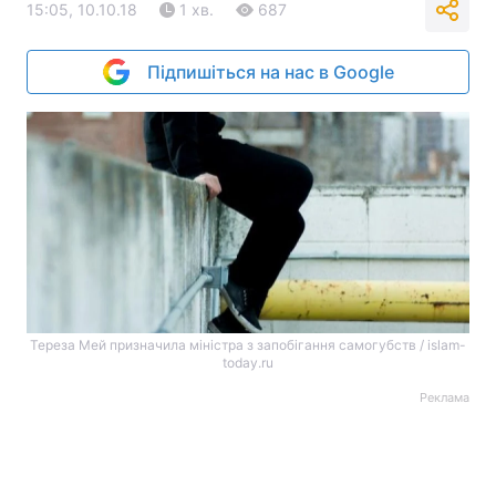
15:05, 10.10.18
1 хв.
687
Підпишіться на нас в Google
Тереза Мей призначила міністра з запобігання самогубств / islam-
today.ru
Реклама