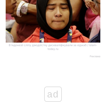
В Індонезії сліпу дзюдоїстку дискваліфікували за хіджаб / islam-
today.ru
Реклама
ad