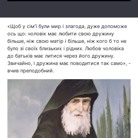
Тема оформлення
«Щоб у сім'ї були мир і злагода, дуже допоможе
ось що: чоловік має любити свою дружину
більше, ніж свою матір і більше, ніж кого б то не
було зі своїх близьких і рідних. Любов чоловіка
до батьків має литися через його дружину.
Звичайно, і дружина має поводитися так само», -
вчив преподобний.