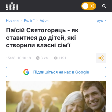
›
›
Новини
Релігії
Афон
рус
Паїсій Святогорець - як
ставитися до дітей, які
створили власні сім'ї
15:38, 10.10.18
3 хв.
1191
Підпишіться на нас в Google