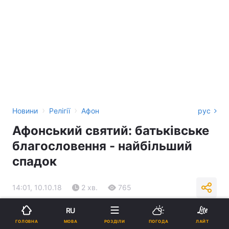
›
›
Новини
Релігії
Афон
рус
Афонський святий: батьківське
благословення - найбільший
спадок
14:01, 10.10.18
2 хв.
765
RU
Підпишіться на нас в Google
МОВА
ГОЛОВНА
РОЗДІЛИ
ПОГОДА
ЛАЙТ