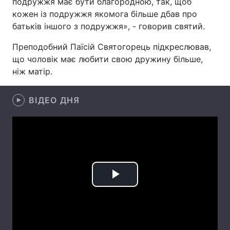
подружжя має бути благородною, так, щоб
кожен із подружжя якомога більше дбав про
Лонгріди
батьків іншого з подружжя», - говорив святий.
Преподобний Паїсій Святогорець підкреслював,
Відео з Youtube
Статті
що чоловік має любити свою дружину більше,
ніж матір.
Інтерв'ю
Думки
Архів
Вакансії
ВІДЕО ДНЯ
Контакти
Послуги
Play
Video