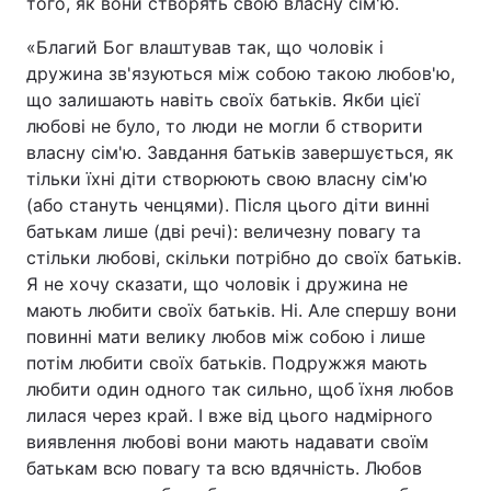
того, як вони створять свою власну сім'ю.
«Благий Бог влаштував так, що чоловік і
дружина зв'язуються між собою такою любов'ю,
Головна
Війна
що залишають навіть своїх батьків. Якби цієї
любові не було, то люди не могли б створити
Україна
Політика
власну сім'ю. Завдання батьків завершується, як
тільки їхні діти створюють свою власну сім'ю
Економіка
Світ
(або стануть ченцями). Після цього діти винні
батькам лише (дві речі): величезну повагу та
Спорт
Наука
стільки любові, скільки потрібно до своїх батьків.
Я не хочу сказати, що чоловік і дружина не
Техно і зв'язок
Лайт
мають любити своїх батьків. Ні. Але спершу вони
повинні мати велику любов між собою і лише
Зброя
Інциденти
потім любити своїх батьків. Подружжя мають
Здоров'я
Туризм
любити один одного так сильно, щоб їхня любов
лилася через край. І вже від цього надмірного
Цікавинки
Погода
виявлення любові вони мають надавати своїм
батькам всю повагу та всю вдячність. Любов
Екологія
Регіони