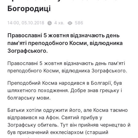
Богородиці
14:00, 05.10.2018
4 хв.
586
Православні 5 жовтня відзначають день
пам'яті преподобного Косми, відлюдника
Зографського.
Православні 5 жовтня відзначають день пам'яті
преподобного Косми, відлюдника Зографського.
Преподобний Косма народився в Болгарії, був
шляхетного походження. Добре знав грецьку і
болгарську мови.
Батьки хотіли одружити його, але Косма таємно
відправився на Афон. Святий прибув у
Зографську обитель. Тут він прийняв чернецтво й
був призначений екклесіархом (старший