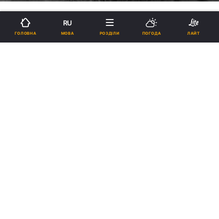
читать на русском
RU
МОВА
ГОЛОВНА
РОЗДІЛИ
ПОГОДА
ЛАЙТ
У мережі опубліковано лист
преподобного Силуана
Афонського про місію
священика (рос.)
13:15, 03.10.2018
3 хв.
271
Оригінал листа до нашого часу не дійшов.
Лист, ймовірно, був написаний під диктовку
преподобного Силуана одним із ченців.
Воно датується травнем 1938 року.
В интернете, на сайте isihazm.ru, опубликовано