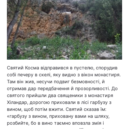
Тема оформлення
Святий Косма відправився в пустелю, спорудив
собі печеру в скелі, яку видно з вікон монастиря.
Там він жив, несучи подвиг безмовності, й
отримав дар передбачення й прозорливості. До
святого прийшли два священики з монастиря
Хіландар, дорогою приховали в лісі гарбузу з
вином, щоб потім вжити. Святий сказав їм:
«гарбузу з вином, приховану вами на шляху,
розбийте, бо в вино таємно вповзла змія і