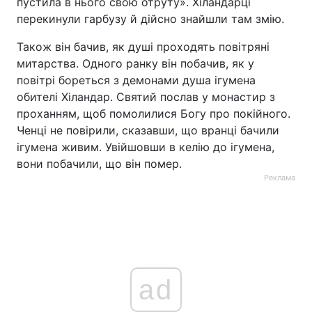
пустила в нього свою отруту». Хіландарці
перекинули гарбузу й дійсно знайшли там змію.
Також він бачив, як душі проходять повітряні
митарства. Одного ранку він побачив, як у
повітрі бореться з демонами душа ігумена
обителі Хіландар. Святий послав у монастир з
проханням, щоб помолилися Богу про покійного.
Ченці не повірили, сказавши, що вранці бачили
ігумена живим. Увійшовши в келію до ігумена,
вони побачили, що він помер.
Реклама
ad