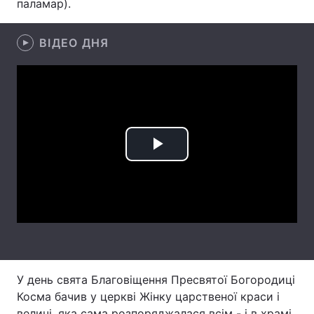
паламар).
ВІДЕО ДНЯ
Головна
Війна
Україна
Політика
Економіка
Світ
Спорт
Наука
Play
Техно і зв'язок
Лайт
Video
Зброя
Інциденти
Здоров'я
Туризм
Цікавинки
Погода
У день свята Благовіщення Пресвятої Богородиці
Косма бачив у церкві Жінку царственої краси і
Екологія
Регіони
величі, яка сама розпоряджалася всім - і в храмі