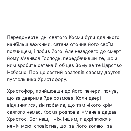
Передсмертні дні святого Косми були для нього
найбільш важкими, сатана оточив його своїм
полчищем, і побив його. Але незадовго до смерті
йому з'явився Господь, передбачивши те, що з
ним зробить сатана й обіцяв йому за те Царство
Небесне. Про це святий розповів своєму другові
пустельника Христофору.
Христофор, прийшовши до його печери, почув,
що за дверима йде розмова. Коли двері
відчинилися, він побачив, що там нікого крім
святого немає. Косма розповів: «Мене відвідав
Христос, Бог наш, і між іншим, підкріплюючи
неміч мою, сповістив, що, за Його волею і за