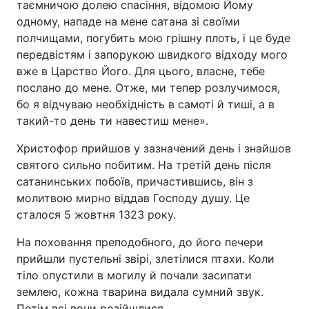
таємничою долею спасіння, відомою Йому
одному, нападе на мене сатана зі своїми
полчищами, погубить мою грішну плоть, і це буде
передвістям і запорукою швидкого відходу мого
вже в Царство Його. Для цього, власне, тебе
послано до мене. Отже, ми тепер розлучимося,
бо я відчуваю необхідність в самоті й тиші, а в
такий-то день ти навестиш мене».
Христофор прийшов у зазначений день і знайшов
святого сильно побитим. На третій день після
сатанинських побоїв, причастившись, він з
молитвою мирно віддав Господу душу. Це
сталося 5 жовтня 1323 року.
На поховання преподобного, до його печери
прийшли пустельні звірі, злетілися птахи. Коли
тіло опустили в могилу й почали засипати
землею, кожна тварина видала сумний звук.
Потім всі вони розійшлися.