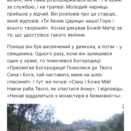
за службою, і на трапезі. Молодий чернець
Лонгріди
прийшов у відчай. Він розповів про це старцю,
який відповів: «Ти бачив Царицю нашої Гори і
всього творіння!». Косма дякував Божій Матір за
Відео з Youtube
Статті
те, що удостоївся такого явління.
Інтерв'ю
Думки
Пізніше він був висвячений у диякона, а потім - у
священика. Одного разу, коли він залишився
Архів
Вакансії
один у храмі, то помолився Богородиці:
Контакти
«Пресвятая Богородице! Помолися до Твого
Сина і Бога, хай наставить мене на шлях
Послуги
спасіння!». І тут же почув: «Сину і Боже Мій!
Навчи раба Твого, як спастися йому». І відповідь:
«Нехай віддалиться з монастиря в безмовність».