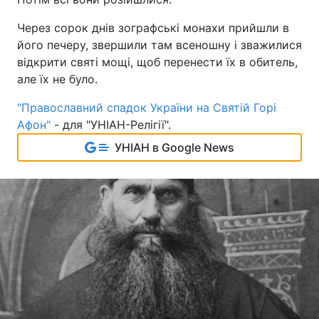
Через сорок днів зографські монахи прийшли в
його печеру, звершили там всеношну і зважилися
відкрити святі мощі, щоб перенести їх в обитель,
але їх не було.
"Православний спадок України на Святій Горі
Афон"
- для "УНІАН-Релігії".
УНІАН в Google News