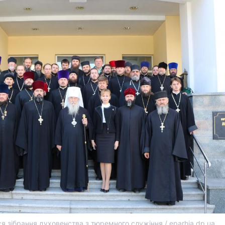
ся зібрання духовенства з тюремного служіння / eparhia.dp.ua