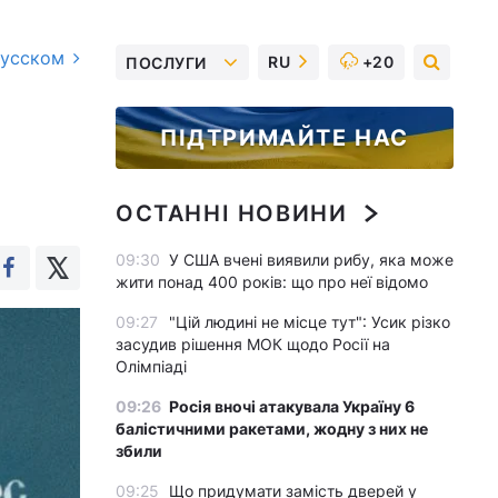
русском
RU
+20
ПОСЛУГИ
ПІДТРИМАЙТЕ НАС
ОСТАННІ НОВИНИ
09:30
У США вчені виявили рибу, яка може
жити понад 400 років: що про неї відомо
09:27
"Цій людині не місце тут": Усик різко
засудив рішення МОК щодо Росії на
Олімпіаді
09:26
Росія вночі атакувала Україну 6
балістичними ракетами, жодну з них не
збили
09:25
Що придумати замість дверей у