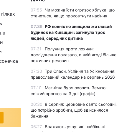
07:55
Чи можна їсти огризок яблука: що
 гілках
станеться, якщо проковтнути насіння
ь
07:36
РФ повністю знищила житловий
щів
будинок на Київщині: загинуло троє
людей, серед них дитина
ки
07:31
Полуниця проти лохини:
и
дослідження показало, в якій ягоді більше
 сонечка
поживних речовин
07:30
Три Спаси, Успіння та Усікновення:
православний календар на серпень 2026
07:10
Магнітна буря охопить Землю:
свіжий прогноз на 3 дні (графік)
06:30
8 серпня: церковне свято сьогодні,
що потрібно зробити, щоб здійснилося
бажання
06:27
Вражають уяву: які найбільші