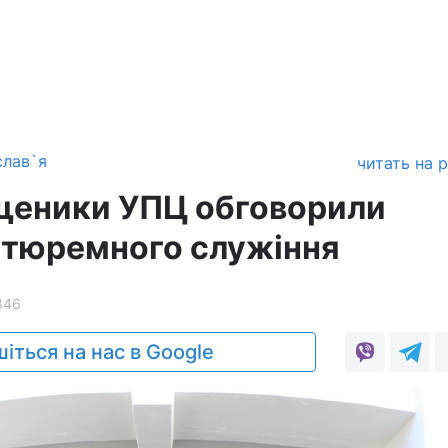
слав`я
читать на 
ященики УПЦ обговорили
 тюремного служіння
846
іться на нас в Google