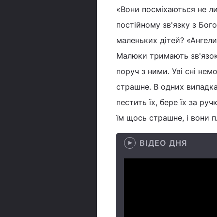
«Вони посміхаються не ли
постійному зв'язку з Бог
маленьких дітей? «Ангели и
Малюки тримають зв'язок 
поруч з ними. Уві сні немо
страшне. В одних випадках
пестить їх, бере їх за ру
їм щось страшне, і вони 
ВІДЕО ДНЯ