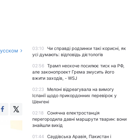
03:10
Чи справді родзинки такі корисні, як
русском
усі думають: відповідь дієтологів
02:56
Трамп неохоче посилює тиск на РФ,
але законопроект Грема змусить його
вжити заходів, - WSJ
02:23
Мелоні відреагувала на вимогу
Іспанії щодо прикордонних перевірок у
Шенгені
02:18
Сонячна електростанція
перегородила давні маршрути тварин: вони
знайшли вихід
01:44
Саудівська Аравія, Пакистан і