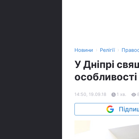
›
›
Новини
Релігії
Право
У Дніпрі св
особливості
14:50, 19.09.18
1 хв.
Підпиш