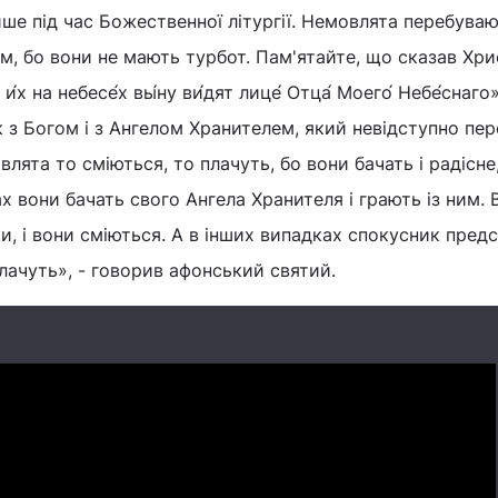
ше під час Божественної літургії. Немовлята перебуваю
ом, бо вони не мають турбот. Пам'ятайте, що сказав Хр
́х на небесе́х вы́ну ви́дят лице́ Отца́ Моего́ Небе́снаго»
з Богом і з Ангелом Хранителем, який невідступно пе
влята то сміються, то плачуть, бо вони бачать і радісне,
 вони бачать свого Ангела Хранителя і грають із ним. В
чки, і вони сміються. А в інших випадках спокусник пред
плачуть», - говорив афонський святий.