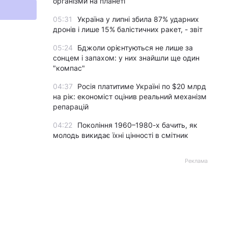
організми на планеті
05:31
Україна у липні збила 87% ударних
дронів і лише 15% балістичних ракет, - звіт
05:24
Бджоли орієнтуються не лише за
сонцем і запахом: у них знайшли ще один
"компас"
04:37
Росія платитиме Україні по $20 млрд
на рік: економіст оцінив реальний механізм
репарацій
04:22
Покоління 1960–1980-х бачить, як
молодь викидає їхні цінності в смітник
Реклама