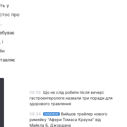
ть у
истос про
.
ребуває
 і
ін
ставляє
08:58
Що не слід робити після вечері:
гастроентерологи назвали три поради для
здорового травлення
08:34
Вийшов трейлер нового
ОНОВЛЕНО
римейку "Афери Томаса Крауна" від
Майкла Б. Джордана