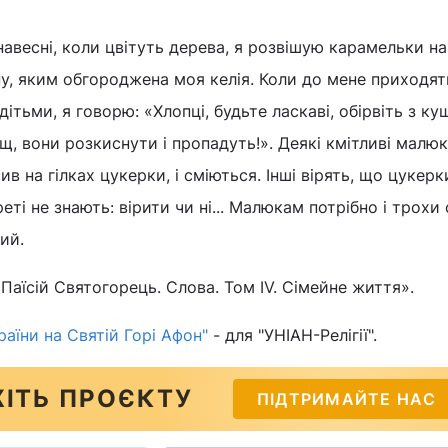
, навесні, коли цвітуть дерева, я розвішую карамельки на
ну, яким обгороджена моя келія. Коли до мене приходят
дітьми, я говорю: «Хлопці, будьте ласкаві, обірвіть з ку
ощ, вони розкиснути і пропадуть!». Деякі кмітливі малю
ив на гілках цукерки, і сміються. Інші вірять, що цукерк
еті не знають: вірити чи ні... Малюкам потрібно і трохи
ий.
аїсій Святогорець. Слова. Том IV. Сімейне життя».
аїни на Святій Горі Афон"
- для "УНІАН-Релігії".
ІТЬ ПРОЄКТУ
ПІДТРИМАЙТЕ НАС