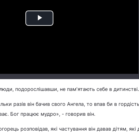
Play
Video
 люди, подорослішавши, не пам'ятають себе в дитинстві.
льки разів він бачив свого Ангела, то впав би в гордість
ває. Бог працює мудро», - говорив він.
орець розповідав, які частування він давав дітям, які 