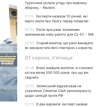
Туреччина уклали угоду про взаємну
оборону, - Reuters
01:15
Експерти назвали 10 речей, які
варто знати про Прагу перед поїздкою
00:32
Росія просуває іноземним
замовникам нову ракету для Су-57, - ЗМІ
00:05
Старий монітор ще рано викидати:
як використати його повторно з користю
07 серпня, п'ятниця
23:58
Вчені знайшли молоток зі слонової
кістки віком 500 000 років: про що він
свідчить
23:53
Зеленський відреагував на
ухвалення Сенатом США законопроєкту
щодо санкцій проти РФ
23:19
Є два варіанти: експерт назвав