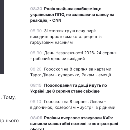
08:30
Росія знайшла слабке місце
української ППО, не залишаючи шансу на
реакцію, - CNN
08:30
Зі стиглих груш печу пиріг -
виходить просто смакота: рецепт із
гарбузовим насінням
08:30
День Незалежності 2026: 24 серпня
- робочий день чи вихідний
08:20
Гороскоп на 8 серпня за картами
Таро: Дівам - суперечки, Ракам - емоції
08:15
Похолодання та дощі йдуть по
Україні: де 8 серпня стане свіжіше
. Тому,
08:10
Гороскоп на 8 серпня: Левам –
відпочинок, Козерогам – зустріч з рідними
08:09
Росіяни вчергове атакували Київ:
до нього
виникли масштабні пожежі, є постраждалі
(фото)