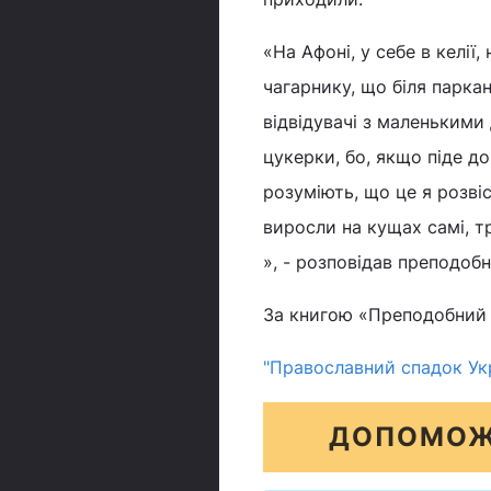
«На Афоні, у себе в келії
чагарнику, що біля парка
відвідувачі з маленькими 
цукерки, бо, якщо піде д
розуміють, що це я розвіс
виросли на кущах самі, тр
», - розповідав преподобн
За книгою «Преподобний П
"Православний спадок Укр
ДОПОМОЖ