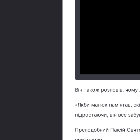
Він також розповів, чому
«Якби малюк пам'ятав, скі
підростаючи, він все забу
Преподобний Паїсій Святог
приходили.