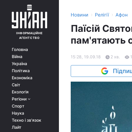
›
›
Новини
Релігії
Афон
Паїсій Свят
ІНФОРМАЦІЙНЕ
пам'ятають с
АГЕНТСТВО
Головна
Війна
15:28, 19.09.18
2 хв.
Україна
Підпиш
Політика
Економіка
Світ
Екологія
Регіони
Спорт
Наука
Техно і зв'язок
Лайт