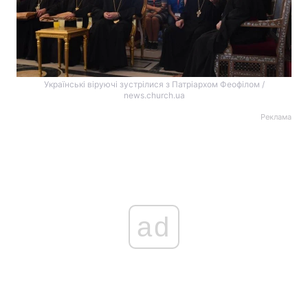
Українські віруючі зустрілися з Патріархом Феофілом /
news.church.ua
Реклама
ad