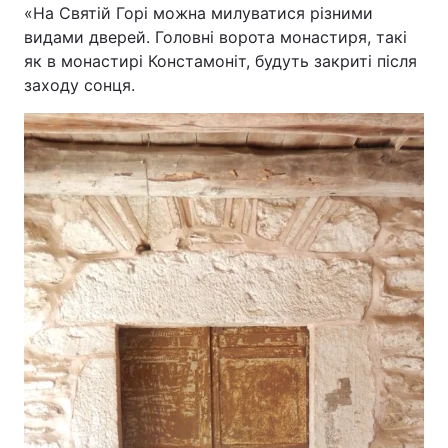
«На Святій Горі можна милуватися різними
видами дверей. Головні ворота монастиря, такі
як в монастирі Констамоніт, будуть закриті після
заходу сонц
я.
Головна
Війна
Україна
Політика
Економіка
Світ
Спорт
Наука
Техно і зв'язок
Лайт
Зброя
Інциденти
Здоров'я
Туризм
Цікавинки
Погода
Екологія
Регіони