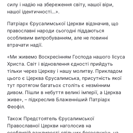
силу і надію на збереження світу, нашої віри,
нашої ідентичності…».
Патріарх Єрусалимської Церкви відзначив, що
православні народи сьогодні піддаються
особливим випробуванням, але не повинні
втрачати надії.
«Ми живемо Воскресінням Господа нашого Іісуса
Христа. Світ і відновлення єдності прийдуть
тільки через Церкву і нашу молитву. Прикладом
цього є Церква Єрусалимська, присутність якої
тут протягом багатьох століть є незмінним
дивом. Пішли в небуття великі імперії, а Церква
живе», – підкреслив Блаженніший Патріарх
Феофіл.
Також Предстоятель Єрусалимської
Православної Церкви наголосив на
особливій важливості спільних богослужінь на