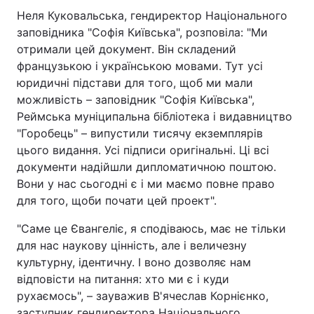
Неля Куковальська, гендиректор Національного
заповідника "Софія Київська", розповіла: "Ми
отримали цей документ. Він складений
французькою і українською мовами. Тут усі
юридичні підстави для того, щоб ми мали
можливість – заповідник "Софія Київська",
Реймська муніципальна бібліотека і видавництво
"Горобець" – випустили тисячу екземплярів
цього видання. Усі підписи оригінальні. Ці всі
документи надійшли дипломатичною поштою.
Вони у нас сьогодні є і ми маємо повне право
для того, щоби почати цей проект".
"Саме це Євангеліє, я сподіваюсь, має не тільки
для нас наукову цінність, але і величезну
культурну, ідентичну. І воно дозволяє нам
відповісти на питання: хто ми є і куди
рухаємось", – зауважив В'ячеслав Корнієнко,
заступник гендиректора Національного