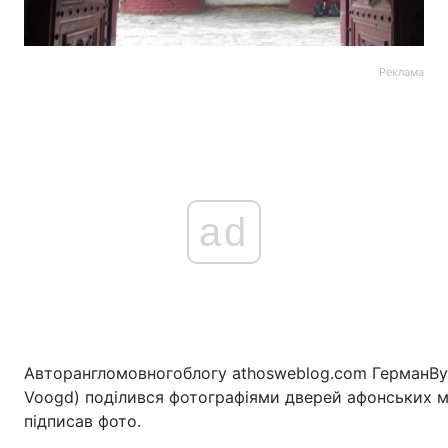
Реклама
ad
Автор
англомовного
блогу
athosweblog.com
Герман
Ву
Voogd)
поділився
фотографіями
дверей
афонських
м
підписав фото.