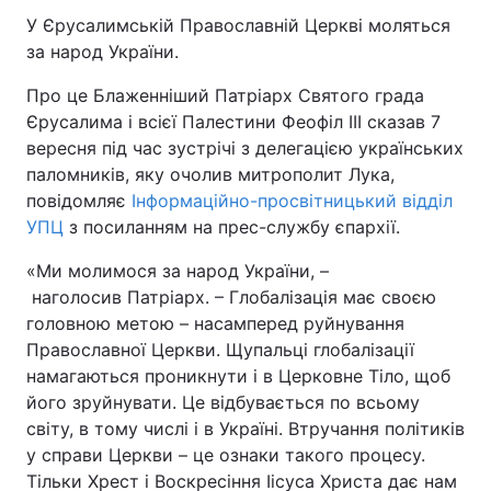
У Єрусалимській Православній Церкві моляться
за народ України.
Про це Блаженніший Патріарх Святого града
Єрусалима і всієї Палестини Феофіл III сказав 7
вересня під час зустрічі з делегацією українських
паломників, яку очолив митрополит Лука,
повідомляє
Інформаційно-просвітницький відділ
УПЦ
з посиланням на прес-службу єпархії.
«Ми молимося за народ України, –
наголосив Патріарх. – Глобалізація має своєю
головною метою – насамперед руйнування
Православної Церкви. Щупальці глобалізації
намагаються проникнути і в Церковне Тіло, щоб
його зруйнувати. Це відбувається по всьому
світу, в тому числі і в Україні. Втручання політиків
у справи Церкви – це ознаки такого процесу.
Тільки Хрест і Воскресіння Іісуса Христа дає нам