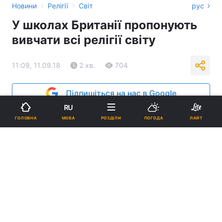
›
›
Новини
Релігії
Світ
рус
У школах Британії пропонують
вивчати всі релігії світу
11:09, 11.09.18
2 хв.
704
Підпишіться на нас в Google
RU
МОВА
ГОЛОВНА
РОЗДІЛИ
ПОГОДА
ЛАЙТ
На думку фахівців, новий предмет повинен називатися «Релігія і