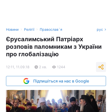
›
›
Новини
Релігії
Православ`я
рус
Єрусалимський Патріарх
розповів паломникам з України
про глобалізацію
12:11, 11.09.18
2 хв.
1244
Підпишіться на нас в Google