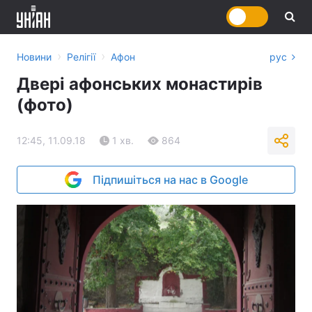
›
›
Новини
Релігії
Афон
рус
Двері афонських монастирів
(фото)
12:45, 11.09.18
1 хв.
864
Підпишіться на нас в Google