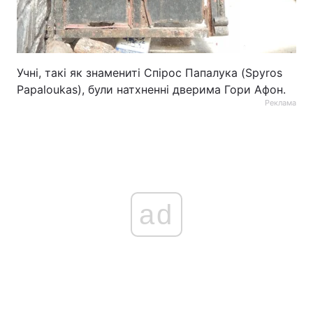
Учні, такі як знамениті Спірос Папалука (Spyros
Papaloukas), були натхненні дверима Гори Афон.
Реклама
ad