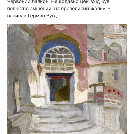
Червоний балкон. Нещодавно цей вхід був
повністю змінений, на превеликий жаль», -
написав Герман Вугд.