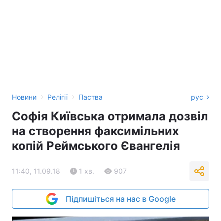
›
›
Новини
Релігії
Паства
рус
Софія Київська отримала дозвіл
на створення факсимільних
копій Реймського Євангелія
11:40, 11.09.18
1 хв.
907
Підпишіться на нас в Google