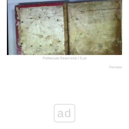
Реймське Євангеліє / 5.ua
Реклама
ad