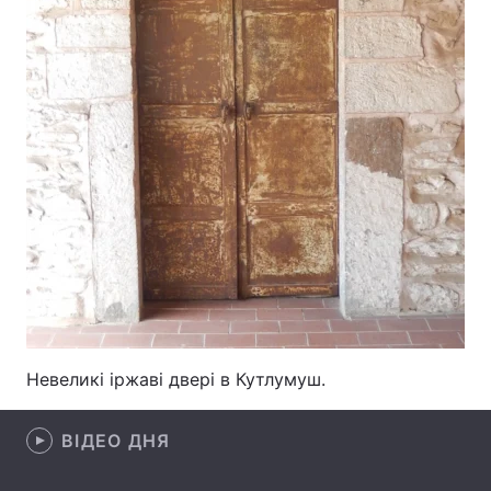
Лонгріди
Відео з Youtube
Статті
Інтерв'ю
Думки
Архів
Вакансії
Контакти
Послуги
Невеликі іржаві двері в Кутлумуш.
ВІДЕО ДНЯ