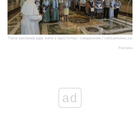
Папа закликав вдів жити з простотою і смиренням / vaticannews.va
Реклама
ad