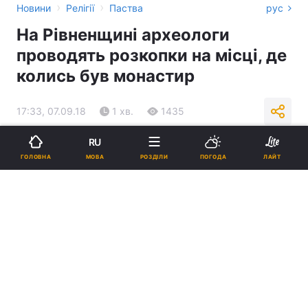
›
›
Новини
Релігії
Паства
рус
На Рівненщині археологи
проводять розкопки на місці, де
колись був монастир
17:33, 07.09.18
1 хв.
1435
RU
Підпишіться на нас в Google
МОВА
ГОЛОВНА
РОЗДІЛИ
ПОГОДА
ЛАЙТ