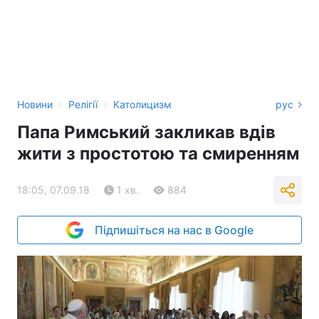
›
›
Новини
Релігії
Католицизм
рус
Папа Римський закликав вдів
жити з простотою та смиренням
18:05, 07.09.18
1 хв.
884
Підпишіться на нас в Google