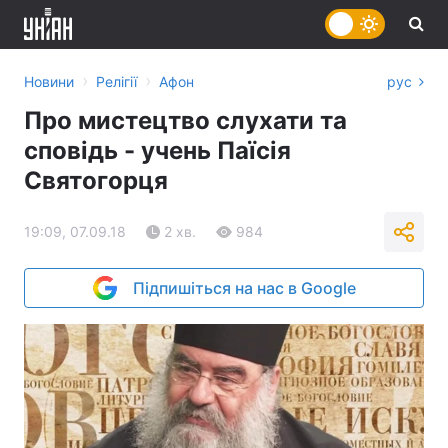
›
›
Новини
Релігії
Афон
рус
Про мистецтво слухати та
сповідь - учень Паїсія
Святогорця
19:09, 07.09.18
2 хв.
984
Підпишіться на нас в Google