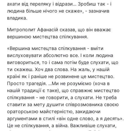
ахати від переляку і відрази... Зробиш так - і
Тема оформлення
людина більше нічого не скаже», - зазначив
владика.
Митрополит Афанасій сказав, що він вважає
вершиною мистецтва спілкування.
«Вершина мистецтва спілкування - вміти
вислуховувати абсолютно все. І коли людина
виговориться, то і сама потім буде слухати, що
ти скажеш. Хоч два слова. На жаль, у нашій
країні як і раніше не розвинене це мистецтво.
Просто трагедія. ...Ми не розуміємо (хоча в
нашій традиції є таке), що справжнє мистецтво
спілкування - не говорити, а слухати. Не треба
ставити за мету душити співрозмовника своєю
ораторською майстерністю, закидаючи
аргументами в стилі «він одне слово, а я десять».
Це не спілкування, а війна. Важливіше слухати,