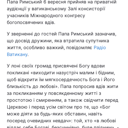
Папа Римський 6 вересня прийняв на приватній
аудієнції у ватиканському Залі консисторії
учасників Міжнародного конгресу
богопосвячених вдів.
У зверненні до гостей Папа Римський зазначив,
що досвід дружини, яка втратила супутника
життя, особливо важкий, повідомляє
Радіо
Ватикану
.
У лоні своїх громад присвячені Богу вдови
покликані «виходити назустріч малим і бідним,
щоб відкрити їм мягкосердечность Бога і Його
близькість до любові». Папа попросив вдів жити
за покликанням у повсякденному житті з
простотою і смиренням, а також свідчити перед
Церквою і перед усім світом про те, що «Бог
може діяти за будь-яких обставин, навіть
посеред очевидних невдач»: той, хто «в любові
віддає себе Богові, безсумнівно, буде плідним», -