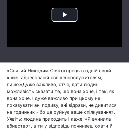
Лонгріди
Play
Відео з Youtube
Статті
Video
Інтерв'ю
Думки
Архів
Вакансії
Контакти
«Святий Никодим Святогорець в одній своїй
книзі, адресованій священнослужителям,
Послуги
пише:«Дуже важливо, отче, дати людині
можливість сказати те, що вона хоче, і так, як
вона хоче. І дуже важливо при цьому не
показувати ані подиву, ані відрази, не дивитися
на годинник - бо це руйнує ваше спілкування».
Уявіть: людина приходить і каже: «Я вчинила
вбивство», а ти у відповідь починаєш охати й