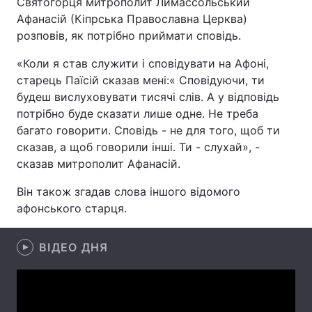
Святогорця митрополит Лимассольський
Афанасій (Кіпрська Православна Церква)
розповів, як потрібно приймати сповідь.
Головна
Війна
«Коли я став служити і сповідувати на Афоні,
старець Паїсій сказав мені:« Сповідуючи, ти
Україна
Політика
будеш вислуховувати тисячі слів. А у відповідь
потрібно буде сказати лише одне. Не треба
Економіка
Світ
багато говорити. Сповідь - не для того, щоб ти
сказав, а щоб говорили інші. Ти - слухай», -
Спорт
Наука
сказав митрополит Афанасій.
Техно і зв'язок
Лайт
Він також згадав слова іншого відомого
афонського старця.
Зброя
Інциденти
Здоров'я
Туризм
ВІДЕО ДНЯ
Цікавинки
Погода
Екологія
Регіони