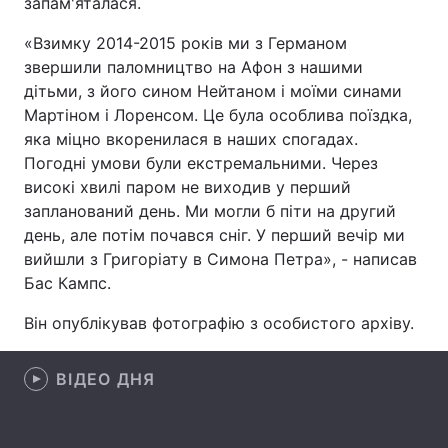
запам'яталася.
«Взимку 2014-2015 років ми з Германом
звершили паломництво на Афон з нашими
Головна
Війна
дітьми, з його сином Нейтаном і моїми синами
Мартіном і Лоренсом. Це була особлива поїздка,
Україна
Політика
яка міцно вкоренилася в наших спогадах.
Погодні умови були екстремальними. Через
Економіка
Світ
високі хвилі паром не виходив у перший
запланований день. Ми могли б піти на другий
Спорт
Наука
день, але потім почався сніг. У перший вечір ми
вийшли з Григоріату в Симона Петра», - написав
Техно і зв'язок
Лайт
Бас Кампс.
Зброя
Інциденти
Він опублікував фотографію з особистого архіву.
Здоров'я
Туризм
ВІДЕО ДНЯ
Цікавинки
Погода
Екологія
Регіони