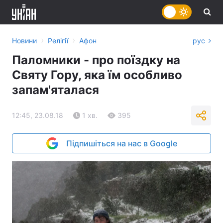
›
›
Новини
Релігії
Афон
рус
Паломники - про поїздку на
Святу Гору, яка їм особливо
запам'яталася
12:45, 23.08.18
1 хв.
395
Підпишіться на нас в Google