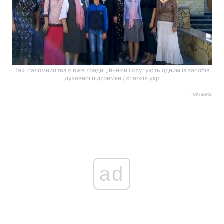
Такі паломництва є вже традиційними і слугують одним із засобів
духовної підтримки / єпархія.укр
Реклама
ad