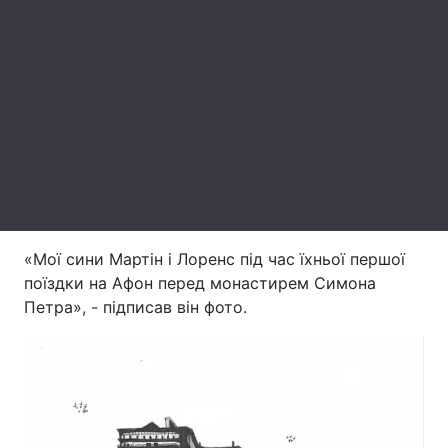
Лонгріди
Відео з Youtube
Статті
Інтерв'ю
Думки
Архів
Вакансії
Контакти
«Мої сини Мартін і Лоренс під час їхньої першої
Послуги
поїздки на Афон перед монастирем Симона
Петра», - підписав він фото.