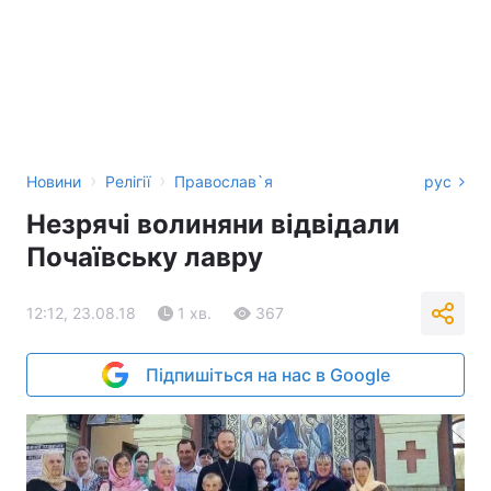
›
›
Новини
Релігії
Православ`я
рус
Незрячі волиняни відвідали
Почаївську лавру
12:12, 23.08.18
1 хв.
367
Підпишіться на нас в Google