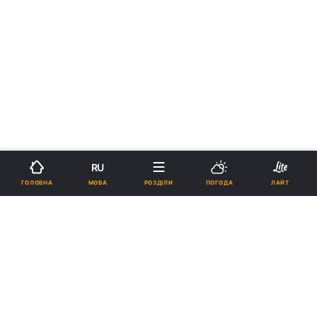
RU
МОВА
ГОЛОВНА
РОЗДІЛИ
ПОГОДА
ЛАЙТ
›
›
Новини
Релігії
Іудаїзм
рус
У Нью-Йорку керівництво
приватної школи відправило