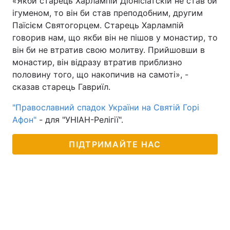
«Якби старець Харлампій Діонісіатскій не став би
ігуменом, то він би став преподобним, другим
Паїсієм Святогорцем. Старець Харлампій
говорив нам, що якби він не пішов у монастир, то
він би не втратив свою молитву. Прийшовши в
монастир, він відразу втратив приблизно
половину того, що накопичив на самоті», -
сказав старець Гавриїл.
"Православний спадок України на Святій Горі
Афон"
- для "УНІАН-Релігії".
ПІДТРИМАЙТЕ НАС