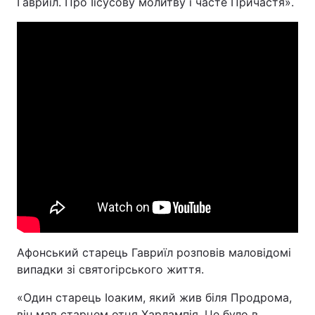
Гавриїл. Про Іісусову молитву і часте Причастя».
Головна
Війна
Україна
Політика
Економіка
Світ
Спорт
Наука
Техно і зв'язок
Лайт
Зброя
Інциденти
Здоров'я
Туризм
Афонський старець Гавриїл розповів маловідомі
випадки зі святогірського життя.
Цікавинки
Погода
«Один старець Іоаким, який жив біля Продрома,
Екологія
Регіони
він мав старцем отця Харлампія. Це було в