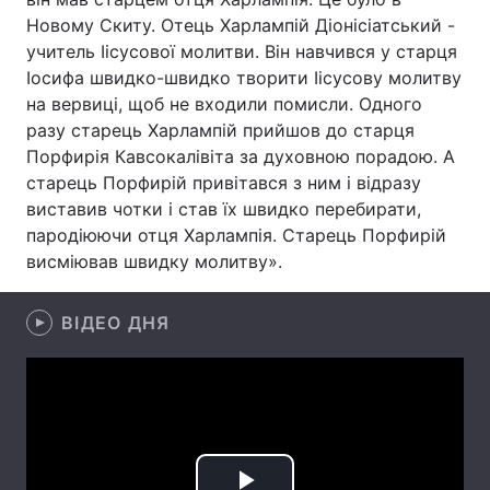
Новому Скиту. Отець Харлампій Діонісіатський -
Лонгріди
учитель Іісусової молитви. Він навчився у старця
Іосифа швидко-швидко творити Іісусову молитву
на вервиці, щоб не входили помисли. Одного
Відео з Youtube
Статті
разу старець Харлампій прийшов до старця
Інтерв'ю
Думки
Порфирія Кавсокалівіта за духовною порадою. А
старець Порфирій привітався з ним і відразу
Архів
Вакансії
виставив чотки і став їх швидко перебирати,
пародіюючи отця Харлампія. Старець Порфирій
Контакти
висміював швидку молитву».
Послуги
ВІДЕО ДНЯ