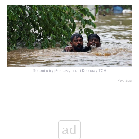
Повені в індійському штаті Керала / ТСН
Реклама
ad