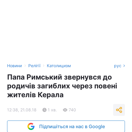
›
›
Новини
Релігії
Католицизм
рус
Папа Римський звернувся до
родичів загиблих через повені
жителів Керала
12:38, 21.08.18
1 хв.
740
Підпишіться на нас в Google