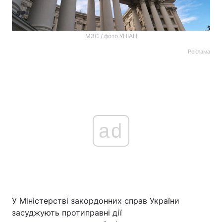
МЗС / фото УНІАН
Реклама
ad
У Міністерстві закордонних справ України
засуджують протиправні дії