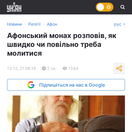
›
›
Новини
Релігії
Афон
рус
Афонський монах розповів, як
швидко чи повільно треба
молитися
13:12, 21.08.18
2 хв.
1564
Підпишіться на нас в Google