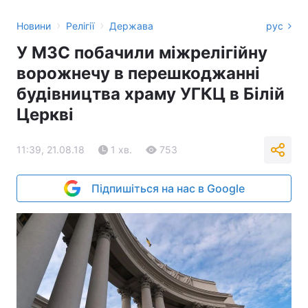
›
›
Новини
Релігії
Держава
рус
У МЗС побачили міжрелігійну
ворожнечу в перешкоджанні
будівництва храму УГКЦ в Білій
Церкві
11:39, 21.08.18
1 хв.
753
Підпишіться на нас в Google