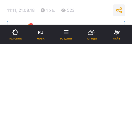
11:11, 21.08.18
1 хв.
523
Підпишіться на нас в Google
RU
МОВА
ГОЛОВНА
РОЗДІЛИ
ПОГОДА
ЛАЙТ
Додаток містить 41 біблійну історію / invictory.org
Реклама