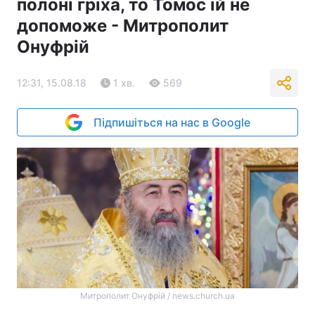
полоні гріха, то Томос їй не
допоможе - Митрополит
Онуфрій
12:31, 15.08.18
1 хв.
569
Підпишіться на нас в Google
Митрополит Онуфрій / news.church.ua