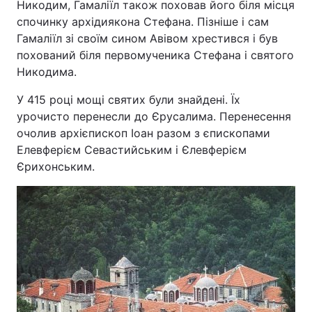
Никодим, Гамаліїл також поховав його біля місця
спочинку архідиякона Стефана. Пізніше і сам
Тема оформлення
Гамаліїл зі своїм сином Авівом хрестився і був
похований біля первомученика Стефана і святого
Никодима.
У 415 році мощі святих були знайдені. Їх
урочисто перенесли до Єрусалима. Перенесення
очолив архієпископ Іоан разом з єпископами
Елевферієм Севастийським і Єлевферієм
Єрихонським.