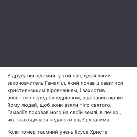
Лонгріди
Відео з Youtube
Статті
Інтерв'ю
Думки
Архів
Вакансії
Контакти
У другу ніч відомий, у той час, іудейський
законовчитель Гамаліїл, який почав цікавитися
Послуги
християнським віровченням, і захистив
апостолів перед синедріоном, відправив вірних
йому людей, щоб вони взяли тіло святого.
Гамаліїл поховав його на своїй землі, в печері,
яка знаходилася недалеко від Єрусалима.
Коли помер таємний учень Іісуса Христа,