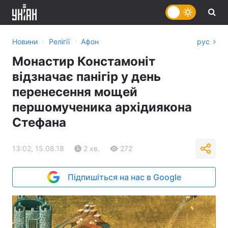
›
›
Новини
Релігії
Афон
рус
Монастир Констамоніт
відзначає панігір у день
перенесення мощей
першомученика архідиякона
Стефана
13:02, 15.08.18
2 хв.
272
Підпишіться на нас в Google