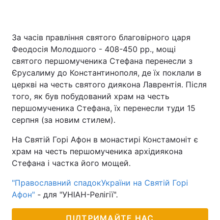
За часів правління святого благовірного царя
Феодосія Молодшого - 408-450 рр., мощі
святого першомученика Стефана перенесли з
Єрусалиму до Константинополя, де їх поклали в
церкві на честь святого диякона Лаврентія. Після
того, як був побудований храм на честь
першомученика Стефана, їх перенесли туди 15
серпня (за новим стилем).
На Святій Горі Афон в монастирі Констамоніт є
храм на честь першомученика архідиякона
Стефана і частка його мощей.
"Православний спадокУкраїни на Святій Горі
Афон"
- для "УНІАН-Релігії".
ПІДТРИМАЙТЕ НАС