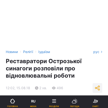
›
›
Новини
Релігії
Іудаїзм
рус
Реставратори Острозької
синагоги розповіли про
відновлювальні роботи
12:02, 15.08.18
2 хв.
496
Підпишіться на нас в Google
RU
МОВА
ГОЛОВНА
РОЗДІЛИ
ПОГОДА
ЛАЙТ