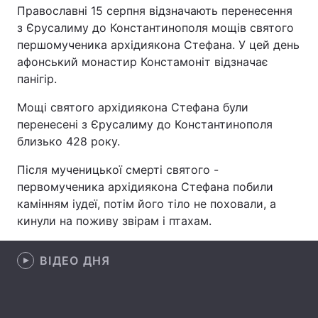
Православні 15 серпня відзначають перенесення
з Єрусалиму до Константинополя мощів святого
першомученика архідиякона Стефана. У цей день
афонський монастир Констамоніт відзначає
Головна
Війна
панігір.
Україна
Політика
Мощі святого архідиякона Стефана були
перенесені з Єрусалиму до Константинополя
Економіка
Світ
близько 428 року.
Спорт
Наука
Після мученицької смерті святого -
первомученика архідиякона Стефана побили
Техно і зв'язок
Лайт
камінням іудеї, потім його тіло не поховали, а
Зброя
Інциденти
кинули на поживу звірам і птахам.
Здоров'я
Туризм
ВІДЕО ДНЯ
Цікавинки
Погода
Екологія
Регіони