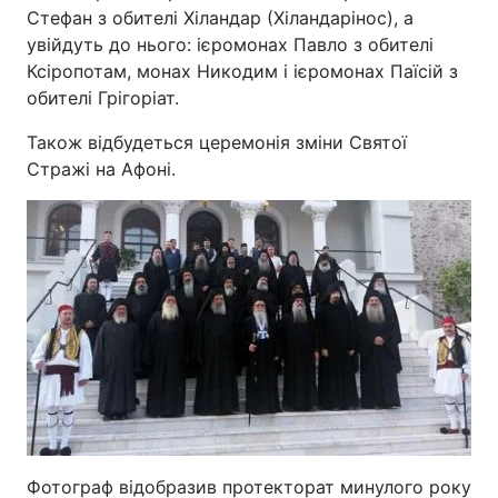
Стефан з обителі Хіландар (Хіландарінос), а
увійдуть до нього: ієромонах Павло з обителі
Ксіропотам, монах Никодим і ієромонах Паїсій з
обителі Грігоріат.
Також відбудеться церемонія зміни Святої
Стражі на Афоні.
Фотограф відобразив протекторат минулого року