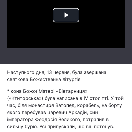
Лонгріди
Play
Відео з Youtube
Статті
Video
Інтерв'ю
Думки
Архів
Вакансії
Контакти
Наступного дня, 13 червня, була звершена
святкова Божественна літургія.
Послуги
*Ікона Божої Матері «Вівтарниця»
(«Ктиторська») була написана в IV столітті. У той
час, біля монастиря Ватопед, корабель, на борту
якого перебував царевич Аркадій, син
імператора Феодосія Великого, потрапив в
сильну бурю. Усі припускали, що він потонув.