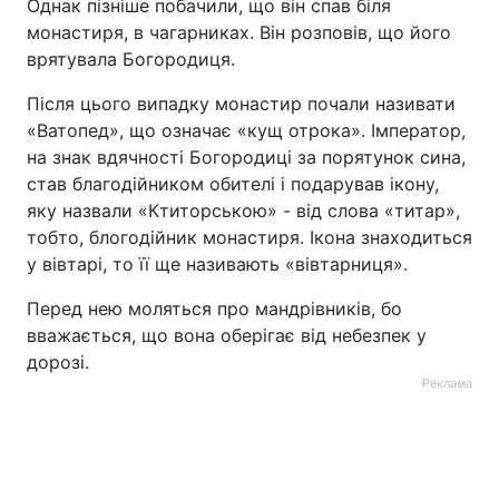
Однак пізніше побачили, що він спав біля
монастиря, в чагарниках. Він розповів, що його
Тема оформлення
врятувала Богородиця.
Після цього випадку монастир почали називати
«Ватопед», що означає «кущ отрока». Імператор,
на знак вдячності Богородиці за порятунок сина,
став благодійником обителі і подарував ікону,
яку назвали «Ктиторською» - від слова «титар»,
тобто, блогодійник монастиря. Ікона знаходиться
у вівтарі, то її ще називають «вівтарниця».
Перед нею моляться про мандрівників, бо
вважається, що вона оберігає від небезпек у
дорозі.
Реклама