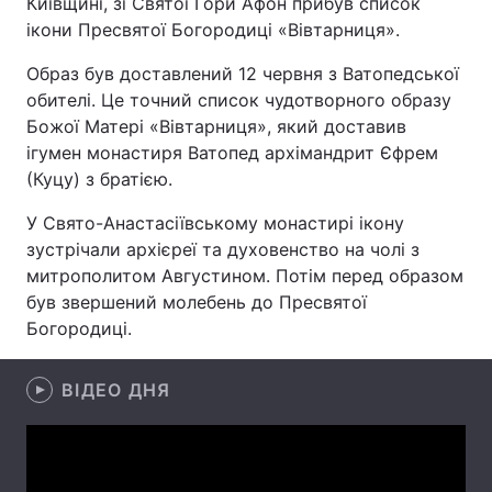
Київщині, зі Святої Гори Афон прибув список
ікони Пресвятої Богородиці «Вівтарниця».
Образ був доставлений 12 червня з Ватопедської
Головна
Війна
обителі. Це точний список чудотворного образу
Божої Матері «Вівтарниця», який доставив
Україна
Політика
ігумен монастиря Ватопед архімандрит Єфрем
(Куцу) з братією.
Економіка
Світ
У Свято-Анастасіївському монастирі ікону
Спорт
Наука
зустрічали архієреї та духовенство на чолі з
митрополитом Августином. Потім перед образом
Техно і зв'язок
Лайт
був звершений молебень до Пресвятої
Богородиці.
Зброя
Інциденти
Здоров'я
Туризм
ВІДЕО ДНЯ
Цікавинки
Погода
Екологія
Регіони