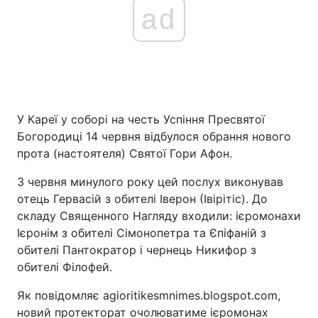
ad
У Кареї у соборі на честь Успіння Пресвятої
Богородиці 14 червня відбулося обрання нового
прота (настоятеля) Святої Гори Афон.
З червня минулого року цей послух виконував
отець Гервасій з обителі Іверон (Івірітіс). До
складу Священного Нагляду входили: ієромонахи
Ієронім з обителі Сімонопетра та Єпіфаній з
обителі Пантократор і чернець Никифор з
обителі Філофей.
Як повідомляє agioritikesmnimes.blogspot.com,
новий протекторат очолюватиме ієромонах