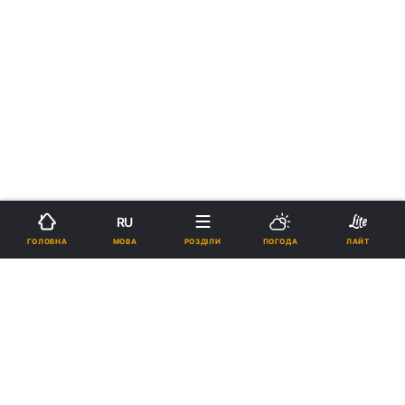
RU
МОВА
ГОЛОВНА
РОЗДІЛИ
ПОГОДА
ЛАЙТ
›
›
Новини
Релігії
Свята
рус
15 червня - пам'ять святого
великомученика Іоанна Нового,
Сочавського
00:02, 15.06.18
3 хв.
521