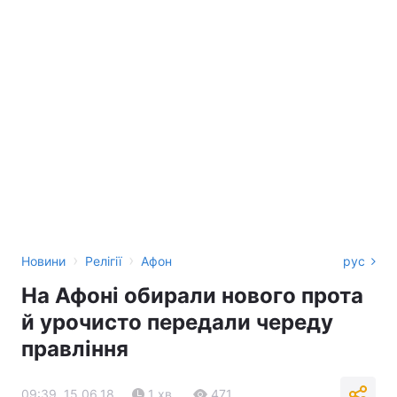
›
›
Новини
Релігії
Афон
рус
На Афоні обирали нового прота
й урочисто передали череду
правління
09:39, 15.06.18
1 хв.
471