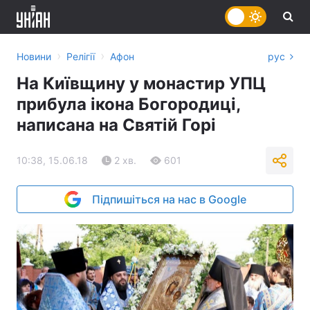
›
›
Новини
Релігії
Афон
рус
На Київщину у монастир УПЦ
прибула ікона Богородиці,
написана на Святій Горі
10:38, 15.06.18
2 хв.
601
Підпишіться на нас в Google