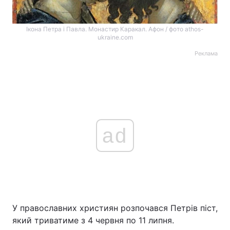
Ікона Петра і Павла. Монастир Каракал. Афон / фото athos-
ukraine.com
Реклама
ad
У православних християн розпочався Петрів піст,
який триватиме з 4 червня по 11 липня.