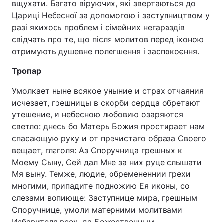
вщухати. Багато віруючих, які звертаються до
Цариці Небесної за допомогою і заступництвом у
разі якихось проблем і сімейних негараздів
свідчать про те, що після молитов перед іконою
отримують душевне полегшення і заспокоєння.
Тропар
Умолкает ныне всякое уныние и страх отчаяния
исчезает, грешницы в скорби сердца обретают
утешение, и небесною любовию озаряются
светло: днесь бо Матерь Божия простирает нам
спасающую руку и от пречистаго образа Своего
вещает, глаголя: Аз Споручница грешных к
Моему Сыну, Сей дал Мне за них руце слышати
Мя выну. Темже, людие, обремененнии грехи
многими, припадите подножию Ея иконы, со
слезами вопиюще: Заступнице мира, грешным
Споручнице, умоли матерними молитвами
Избавителя всех, да Божественным