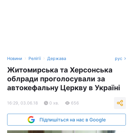
›
›
Новини
Релігії
Держава
рус
Житомирська та Херсонська
облради проголосували за
автокефальну Церкву в Україні
16:29, 03.06.18
0 хв.
656
Підпишіться на нас в Google