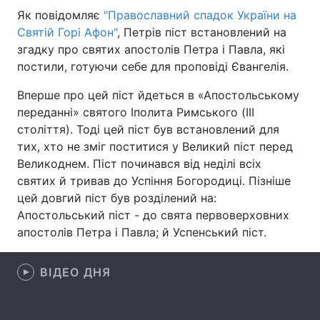
Як повідомляє
"Православний спадок України на
Святій Горі Афон"
, Петрів піст встановлений на
згадку про святих апостолів Петра і Павла, які
Головна
Війна
постили, готуючи себе для проповіді Євангелія.
Україна
Політика
Вперше про цей піст йдеться в «Апостольському
переданні» святого Іполита Римського (III
Економіка
Світ
століття). Тоді цей піст був встановлений для
тих, хто не зміг поститися у Великий піст перед
Спорт
Наука
Великоднем. Піст починався від неділі всіх
святих й тривав до Успіння Богородиці. Пізніше
Техно і зв'язок
Лайт
цей довгий піст був розділений на:
Апостольський піст - до свята первоверховних
Зброя
Інциденти
апостолів Петра і Павла; й Успенський піст.
Здоров'я
Туризм
ВІДЕО ДНЯ
Цікавинки
Погода
Екологія
Регіони