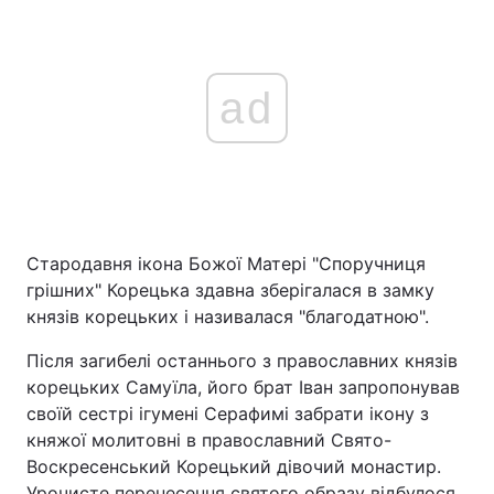
ad
Стародавня ікона Божої Матері "Споручниця
грішних" Корецька здавна зберігалася в замку
князів корецьких і називалася "благодатною".
Після загибелі останнього з православних князів
корецьких Самуїла, його брат Іван запропонував
своїй сестрі ігумені Серафимі забрати ікону з
княжої молитовні в православний Свято-
Воскресенський Корецький дівочий монастир.
Урочисте перенесення святого образу відбулося