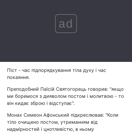
Лонгріди
ad
Відео з Youtube
Статті
Інтерв'ю
Думки
Архів
Вакансії
Контакти
Піст - час підпорядкування тіла духу і час
покаяння.
Послуги
Преподобний Паїсій Святогорець говорив: "якщо
ми боремося з дияволом постом і молитвою - то
він кидає зброю і відступає".
Монах Симеон Афонський підкреслював: "Коли
тіло очищено постом, утриманням від
надмірностей і цнотливістю, в ньому