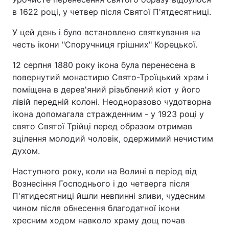
в 1622 році, у четвер після Святої П'ятдесятниці.
У цей день і було встановлено святкування на
честь ікони "Споручниця грішних" Корецької.
12 серпня 1880 року ікона була перенесена в
повернутий монастирю Свято-Троїцький храм і
поміщена в дерев'яний різьблений кіот у його
лівій передній колоні. Неодноразово чудотворна
ікона допомагала стражденним - у 1923 році у
свято Святої Трійці перед образом отримав
зцілення молодий чоловік, одержимий нечистим
духом.
Наступного року, коли на Волині в період від
Вознесіння Господнього і до четверга після
П'ятидесятниці йшли невпинні зливи, чудесним
чином після обнесення благодатної ікони
хресним ходом навколо храму дощ почав