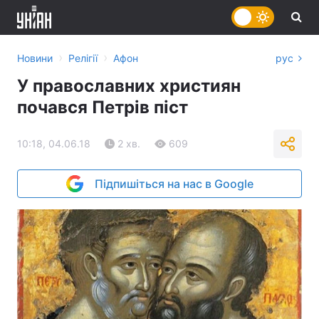
›
›
Новини
Релігії
Афон
рус
У православних християн
почався Петрів піст
10:18, 04.06.18
2 хв.
609
Підпишіться на нас в Google