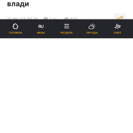
влади
11:39, 03.06.18
1 хв.
616
RU
МОВА
ГОЛОВНА
РОЗДІЛИ
ПОГОДА
ЛАЙТ
Підпишіться на нас в Google
Реклама