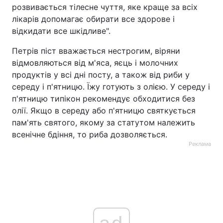
розвивається тілесне чуття, яке краще за всіх
Тема оформлення
лікарів допомагає обирати все здорове і
відкидати все шкідливе".
Петрів піст вважається нестрогим, віряни
відмовляються від м'яса, яєць і молочних
продуктів у всі дні посту, а також від риби у
середу і п'ятницю. Їжу готують з олією. У середу і
п'ятницю типікон рекомендує обходитися без
олії. Якщо в середу або п'ятницю святкується
пам'ять святого, якому за статутом належить
всенічне бдіння, то риба дозволяється.
Реклама