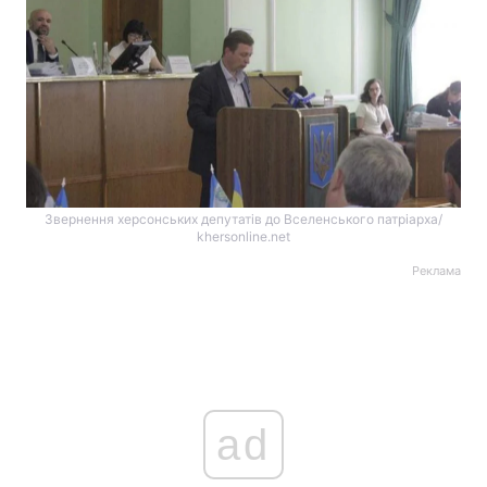
Звернення херсонських депутатів до Вселенського патріарха/
khersonline.net
Реклама
ad