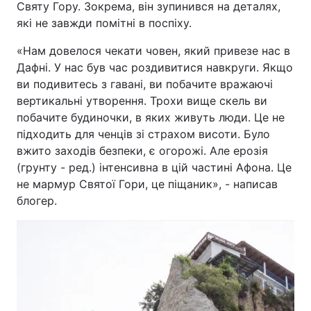
Святу Гору. Зокрема, він зупинився на деталях,
які не завжди помітні в поспіху.
«Нам довелося чекати човен, який привезе нас в
Головна
Війна
Дафні. У нас був час роздивитися навкруги. Якщо
ви подивитесь з гавані, ви побачите вражаючі
Україна
Політика
вертикальні утворення. Трохи вище скель ви
побачите будиночки, в яких живуть люди. Це не
Економіка
Світ
підходить для ченців зі страхом висоти. Було
вжито заходів безпеки, є огорожі. Але ерозія
Спорт
Наука
(грунту - ред.) інтенсивна в цій частині Афона. Це
Техно і зв'язок
Лайт
не мармур Святої Гори, це піщаник», - написав
блогер.
Зброя
Інциденти
Здоров'я
Туризм
Цікавинки
Погода
Екологія
Регіони