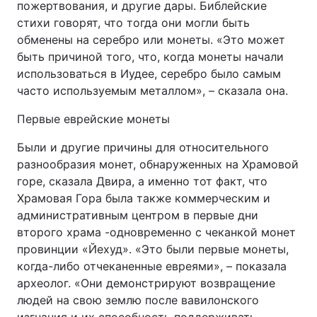
пожертвования, и другие дары. Библейские
стихи говорят, что тогда они могли быть
обменены на серебро или монеты. «Это может
быть причиной того, что, когда монеты начали
использоваться в Иудее, серебро было самым
часто используемым металлом», – сказала она.
Первые еврейские монеты
Были и другие причины для относительного
разнообразия монет, обнаруженных на Храмовой
горе, сказала Двира, а именно тот факт, что
Храмовая Гора была также коммерческим и
административным центром в первые дни
второго храма -одновременно с чеканкой монет
провинции «Йехуд». «Это были первые монеты,
когда-либо отчеканенные евреями», – показала
археолог. «Они демонстрируют возвращение
людей на свою землю после вавилонского