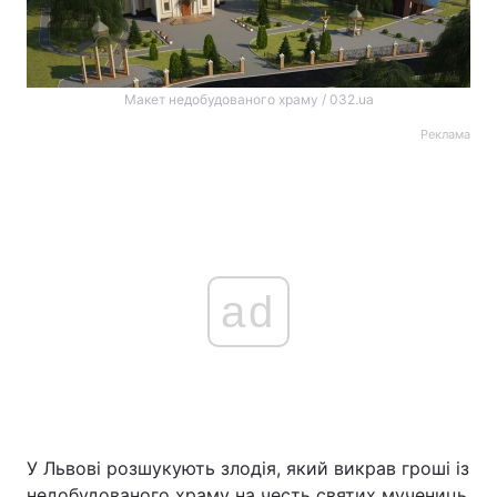
Макет недобудованого храму / 032.ua
Реклама
ad
У Львові розшукують злодія, який викрав гроші із
недобудованого храму на честь святих мучениць