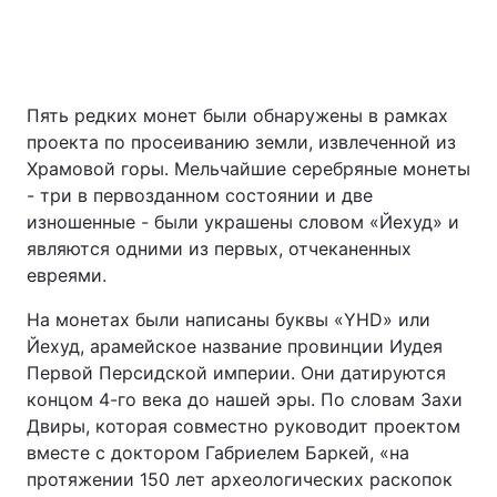
Пять редких монет были обнаружены в рамках
проекта по просеиванию земли, извлеченной из
Храмовой горы. Мельчайшие серебряные монеты
- три в первозданном состоянии и две
изношенные - были украшены словом «Йехуд» и
являются одними из первых, отчеканенных
евреями.
На монетах были написаны буквы «YHD» или
Йехуд, арамейское название провинции Иудея
Первой Персидской империи. Они датируются
концом 4-го века до нашей эры. По словам Захи
Двиры, которая совместно руководит проектом
вместе с доктором Габриелем Баркей, «на
протяжении 150 лет археологических раскопок