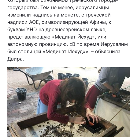
который был синонимом греческого города-
государства. Тем не менее, иерусалимцы
изменили надпись на монете, с греческой
надписи ΑΘΕ, символизирующей Афины, к
буквам YHD на древнееврейском языке,
представляющую «Мединат Йехуд», или
автономную провинцию. «В то время Иерусалим
был столицей «Мединат Йехуд»», – объяснила
Двира.