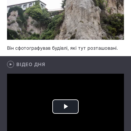
Лонгріди
Відео з Youtube
Статті
Інтерв'ю
Думки
Він сфотографував будівлі, які тут розташовані.
Архів
Вакансії
ВІДЕО ДНЯ
Контакти
Послуги
Play
Video