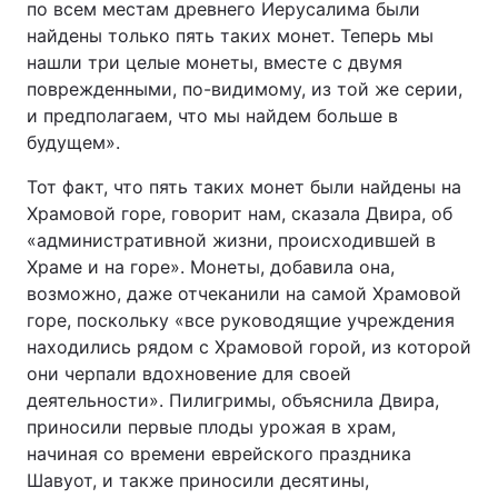
по всем местам древнего Иерусалима были
найдены только пять таких монет. Теперь мы
нашли три целые монеты, вместе с двумя
поврежденными, по-видимому, из той же серии,
и предполагаем, что мы найдем больше в
будущем».
Тот факт, что пять таких монет были найдены на
Храмовой горе, говорит нам, сказала Двира, об
«административной жизни, происходившей в
Храме и на горе». Монеты, добавила она,
возможно, даже отчеканили на самой Храмовой
горе, поскольку «все руководящие учреждения
находились рядом с Храмовой горой, из которой
они черпали вдохновение для своей
деятельности». Пилигримы, объяснила Двира,
приносили первые плоды урожая в храм,
начиная со времени еврейского праздника
Шавуот, и также приносили десятины,