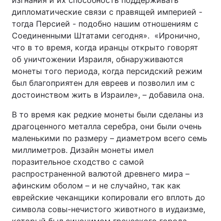
изгнания и их способность поддерживать
дипломатические связи с правящей империей -
тогда Персией - подобно нашим отношениям с
Соединенными Штатами сегодня». «Иронично,
что в то время, когда иранцы открыто говорят
об уничтожении Израиля, обнаруживаются
монеты того периода, когда персидский режим
был благоприятен для евреев и позволил им с
достоинством жить в Израиле», – добавила она.
В то время как редкие монеты были сделаны из
драгоценного металла серебра, они были очень
маленькими по размеру – диаметром всего семь
миллиметров. Дизайн монеты имел
поразительное сходство с самой
распространенной валютой древнего мира –
афинским оболом – и не случайно, так как
еврейские чеканщики копировали его вплоть до
символа совы-нечистого животного в иудаизме,