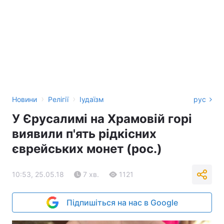
›
›
Новини
Релігії
Іудаїзм
рус
У Єрусалимі на Храмовій горі
виявили п'ять рідкісних
єврейських монет (рос.)
10:53, 25.05.18
7 хв.
1121
Підпишіться на нас в Google