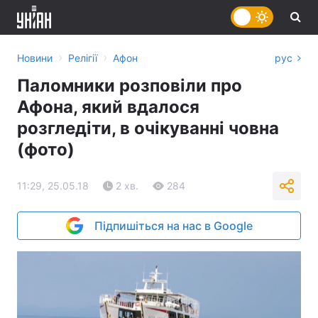
›
›
Новини
Релігії
Афон
рус
Паломники розповіли про
Афона, який вдалося
розгледіти, в очікуванні човна
(фото)
11:29, 25.05.18
2 хв.
284
Підпишіться на нас в Google