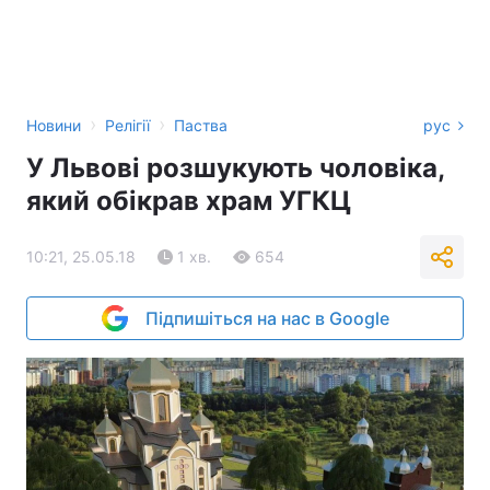
›
›
Новини
Релігії
Паства
рус
У Львові розшукують чоловіка,
який обікрав храм УГКЦ
10:21, 25.05.18
1 хв.
654
Підпишіться на нас в Google