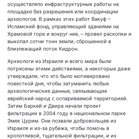
осуществляло инфраструктурные работы на
площадке без разрешения или координации
археологов. В рамках этих работ Вакуф –
Исламский фонд, управляющий зданиями на
Храмовой горе и вокруг нее, – провел раскопки и
выкопал сотни тонн земли, сброшенной в
близлежащий поток Кидрон.
Археологи из Израиля и всего мира были
потрясены этими действиями, а некоторые даже
утверждали, что это было мотивировано
повесткой дня, чтобы затуманить любые
археологические данные, связывающие
еврейский народ с оспариваемой территорией.
Затем Баркей и Двира начали проект
фильтрации в 2004 году в национальном парке
Эмек Цурим. Они позвали добровольцев из
Израиля и из-за рубежа, чтобы помочь в
кропотливой, тщательной фильтрации, и их