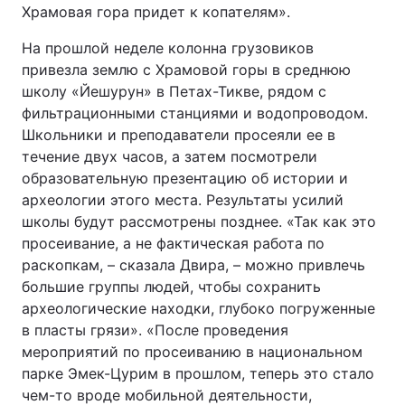
Храмовая гора придет к копателям».
На прошлой неделе колонна грузовиков
привезла землю с Храмовой горы в среднюю
школу «Йешурун» в Петах-Тикве, рядом с
фильтрационными станциями и водопроводом.
Школьники и преподаватели просеяли ее в
течение двух часов, а затем посмотрели
образовательную презентацию об истории и
археологии этого места. Результаты усилий
школы будут рассмотрены позднее. «Так как это
просеивание, а не фактическая работа по
раскопкам, – сказала Двира, – можно привлечь
большие группы людей, чтобы сохранить
археологические находки, глубоко погруженные
в пласты грязи». «После проведения
мероприятий по просеиванию в национальном
парке Эмек-Цурим в прошлом, теперь это стало
чем-то вроде мобильной деятельности,