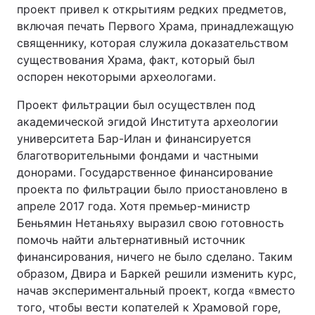
проект привел к открытиям редких предметов,
включая печать Первого Храма, принадлежащую
священнику, которая служила доказательством
существования Храма, факт, который был
оспорен некоторыми археологами.
Проект фильтрации был осуществлен под
академической эгидой Института археологии
университета Бар-Илан и финансируется
благотворительными фондами и частными
донорами. Государственное финансирование
проекта по фильтрации было приостановлено в
апреле 2017 года. Хотя премьер-министр
Беньямин Нетаньяху выразил свою готовность
помочь найти альтернативный источник
финансирования, ничего не было сделано. Таким
образом, Двира и Баркей решили изменить курс,
начав экспериментальный проект, когда «вместо
того, чтобы вести копателей к Храмовой горе,