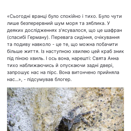
«Сьогодні вранці було спокійно і тихо. Було чути
лише безперервний шум моря та зяблика. У
деяких дослідженнях з'ясувалося, що це шафран
(спасибі Герману). Перевага сидіння, очікування
та подиву навколо - це те, що можна побачити
більше життя. Із наступною хвилею цей краб зник
під піною хвиль. І ось вона, нарешті: Свята Анна
тихо наближаючись й опускаючи задні двері,
запрошує нас на пірс. Вона витончено прийняла
нас...», - підсумував блогер.