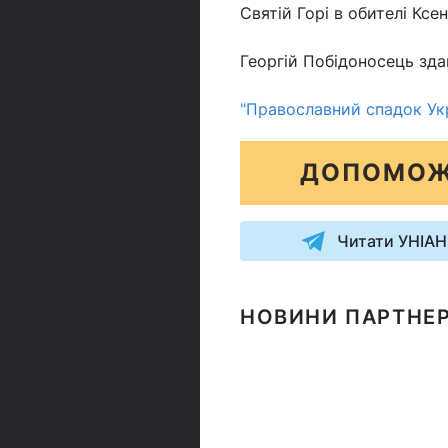
Святій Горі в обителі Ксе
Георгій Побідоносець зд
"Православний спадок Укр
ДОПОМОЖ
Читати УНІАН
НОВИНИ ПАРТНЕР