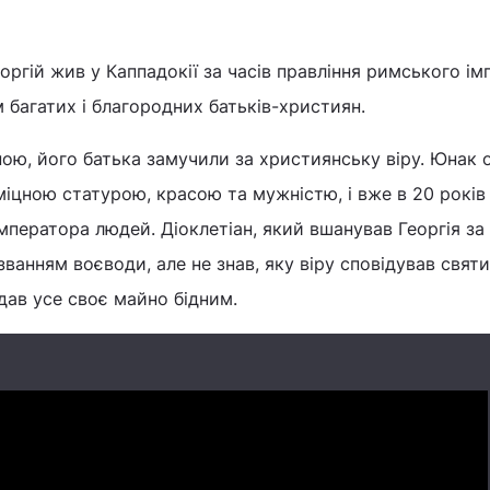
ргій жив у Каппадокії за часів правління римського ім
м багатих і благородних батьків-християн.
ою, його батька замучили за християнську віру. Юнак
 міцною статурою, красою та мужністю, і вже в 20 років
мператора людей. Діоклетіан, який вшанував Георгія за
званням воєводи, але не знав, яку віру сповідував святи
здав усе своє майно бідним.