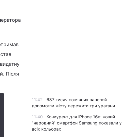
ператора
 отримав
 став
 видатну
й. Після
11:42
687 тисяч сонячних панелей
допомогли місту пережити три урагани
11:40
Конкурент для iPhone 16e: новий
"народний" смартфон Samsung показали у
всіх кольорах