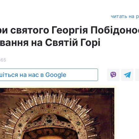
читать на 
ри святого Георгія Побідон
вання на Святій Горі
665
іться на нас в Google