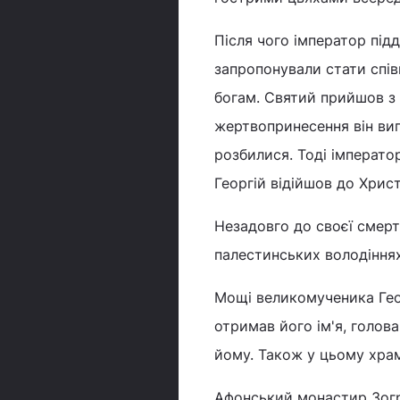
Після чого імператор пі
запропонували стати спі
богам. Святий прийшов з 
жертвопринесення він вигн
розбилися. Тоді імперато
Георгій відійшов до Христ
Незадовго до своєї смерт
палестинських володіннях
Мощі великомученика Геор
отримав його ім'я, голов
йому. Також у цьому храмі
Афонський монастир Зогра