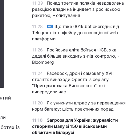
11:39
Понад третина поляків невдоволена
реакцією влади на інцидент з російською
ракетою, – опитування
11:28
Що таке 001k.bot сьогодні: від
НК
Telegram-інтерфейсу до повноцінної web-
платформи
11:26
Російська еліта боїться ФСБ, яка
дедалі більше виходить з-під контролю, -
Bloomberg
11:24
Facebook, дрон і самокат у XVII
столітті: винаходи Ореста із серіалу
"Пригоди козака Виговського", які
випередили час
вятий
11:20
Як уникнути штрафу за перевищення
норм багажу: шість практичних порад
или
11:16
Загроза для України: журналісти
створили мапу зі 150 військовими
ботях із
обʼєктам в Білорусі