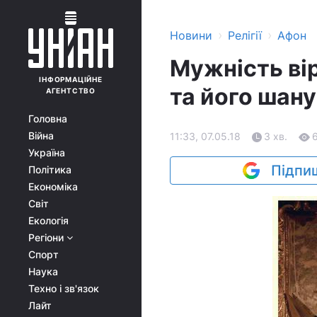
›
›
Новини
Релігії
Афон
Мужність ві
ІНФОРМАЦІЙНЕ
та його шану
АГЕНТСТВО
Головна
Війна
11:33, 07.05.18
3 хв.
Україна
Підпиш
Політика
Економіка
Світ
Екологія
Регіони
Спорт
Наука
Техно і зв'язок
Лайт