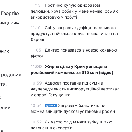
11:15
Постійно купую одноразові
пелюшки, хоча собак у мене немає: ось як
 Георгію
використовую у побуті
чницьким
11:10
Світу загрожує дефіцит важливого
продукту: найбільше криза позначиться на
Європі
11:05
Дантес показався з новою коханою
еник
(фото)
11:00
Жирна ціль: у Криму знищено
російський комплекс за $15 млн (відео)
в родових
10:59
Адвокат поставив під сумнів
тя.
неупередженість антикорупційної вертикалі
у справі Галущенка
й
10:54
Загроза – балістика: чи
ДУМКА
чений
можна знищити пускові установки росіян
10:52
Як часто слід міняти зубну щітку:
пояснення експертів
ня