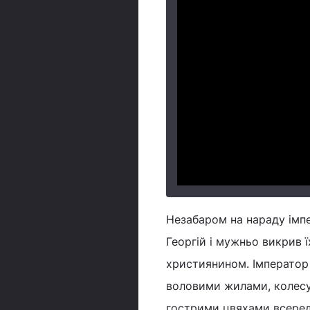
Незабаром на нараду імп
Георгій і мужньо викрив 
християнином. Імператор
воловими жилами, колесув
гострими цвяхами всереди