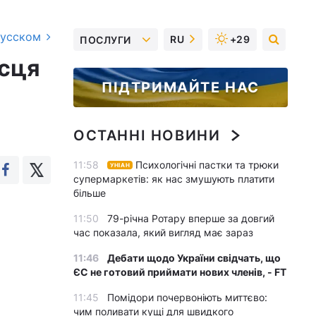
русском
RU
+29
ПОСЛУГИ
осця
ПІДТРИМАЙТЕ НАС
ОСТАННІ НОВИНИ
11:58
Психологічні пастки та трюки
УНІАН
супермаркетів: як нас змушують платити
більше
11:50
79-річна Ротару вперше за довгий
час показала, який вигляд має зараз
11:46
Дебати щодо України свідчать, що
ЄС не готовий приймати нових членів, - FT
11:45
Помідори почервоніють миттєво:
чим поливати кущі для швидкого