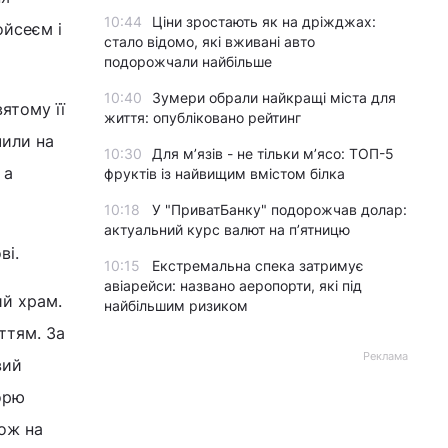
10:44
Ціни зростають як на дріжджах:
ойсеєм і
стало відомо, які вживані авто
подорожчали найбільше
10:40
Зумери обрали найкращі міста для
ятому її
життя: опубліковано рейтинг
чили на
10:30
Для м’язів - не тільки м’ясо: ТОП-5
 а
фруктів із найвищим вмістом білка
10:18
У "ПриватБанку" подорожчав долар:
актуальний курс валют на п’ятницю
ві.
10:15
Екстремальна спека затримує
авіарейси: названо аеропорти, які під
ий храм.
найбільшим ризиком
ттям. За
Реклама
вий
морю
кож на