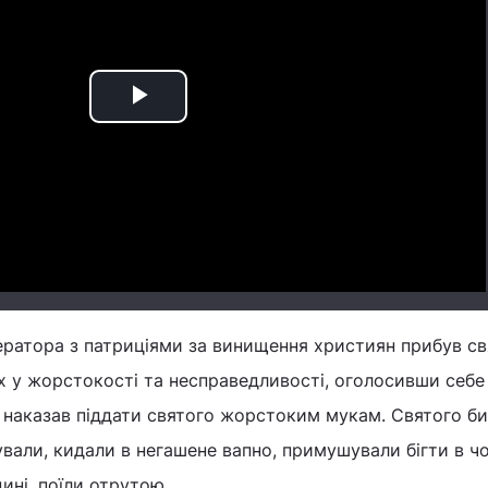
Play
Video
ератора з патриціями за винищення християн прибув с
їх у жорстокості та несправедливості, оголосивши себе
 наказав піддати святого жорстоким мукам. Святого б
али, кидали в негашене вапно, примушували бігти в чо
ні, поїли отрутою.