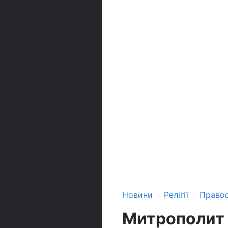
›
›
Новини
Релігії
Право
Митрополит 