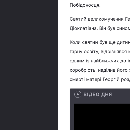
Побідоносця.
Святий великомученик Гео
Діоклетіана. Він був сино
Коли святий був ще дитин
гарну освіту, відрізнявся
одним із найближчих до і
хоробрість, наділив його 
смерті матері Георгій ро
ВІДЕО ДНЯ