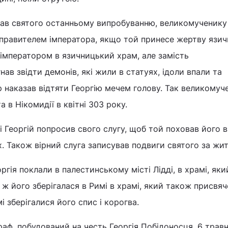
ддав святого останньому випробуванню, великомученику
вправителем імператора, якщо той принесе жертву язи
імператором в язичницький храм, але замість
ав звідти демонів, які жили в статуях, ідоли впали та
р наказав відтяти Георгію мечем голову. Так великомуч
а в Нікомидії в квітні 303 року.
і Георгій попросив свого слугу, щоб той поховав його 
. Також вірний слуга записував подвиги святого за жит
гія поклали в палестинському місті Лідді, в храмі, яки
а ж його зберігалася в Римі в храмі, який також присвя
 зберігалися його спис і корогва.
ф, побудований на честь Георгія Побідоносця, 6 трав