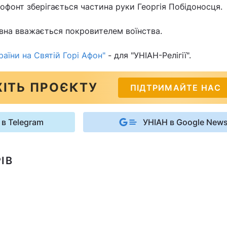
нофонт зберігається частина руки Георгія Побідоносця.
авна вважається покровителем воїнства.
аїни на Святій Горі Афон"
- для "УНІАН-Релігії".
ІТЬ ПРОЄКТУ
ПІДТРИМАЙТЕ НАС
 в Telegram
УНІАН в Google New
ІВ