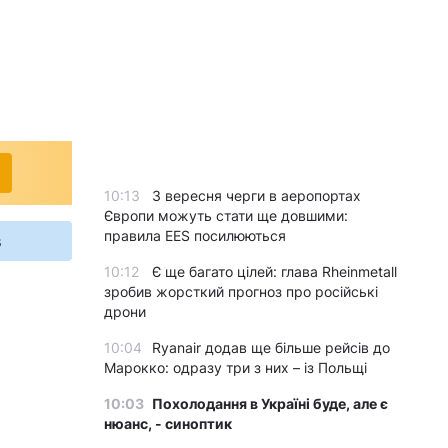
10:13
З вересня черги в аеропортах
Європи можуть стати ще довшими:
правила EES посилюються
s
10:12
Є ще багато цілей: глава Rheinmetall
зробив жорсткий прогноз про російські
дрони
10:04
Ryanair додав ще більше рейсів до
Марокко: одразу три з них – із Польщі
10:03
Похолодання в Україні буде, але є
нюанс, - синоптик