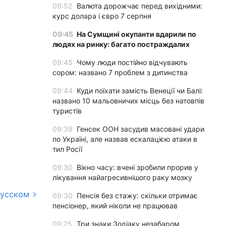
09:52
Валюта дорожчає перед вихідними:
курс долара і євро 7 серпня
09:45
На Сумщині окупанти вдарили по
людях на ринку: багато постраждалих
09:45
Чому люди постійно відчувають
сором: названо 7 проблем з дитинства
09:44
Куди поїхати замість Венеції чи Балі:
названо 10 мальовничих місць без натовпів
туристів
09:39
Генсек ООН засудив масовані удари
по Україні, але назвав ескалацією атаки в
тил Росії
09:30
Вікно часу: вчені зробили прорив у
лікування найагресивнішого раку мозку
русском
09:30
Пенсія без стажу: скільки отримає
пенсіонер, який ніколи не працював
09:25
Три знаки Зодіаку незабаром