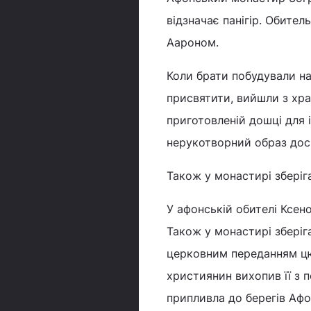
відзначає панігір. Обител
Аароном.
Коли брати побудували на 
присвятити, вийшли з хра
приготовленій дошці для 
нерукотворний образ досі 
Також у монастирі зберіг
У афонській обителі Ксен
Також у монастирі зберіга
церковним переданням цю
християнин вихопив її з п
припливла до берегів Афо