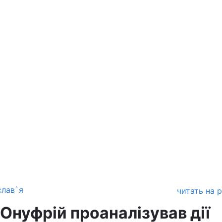
слав`я
читать на 
Онуфрій проаналізував дії