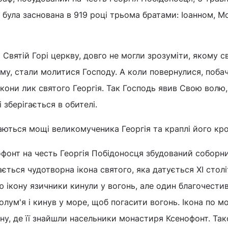
ь була заснована в 919 році трьома братами: Іоанном, М
Святій Горі церкву, довго не могли зрозуміти, якому св
му, стали молитися Господу. А коли повернулися, поба
ікони лик святого Георгія. Так Господь явив Свою волю,
зберігається в обителі.
аються мощі великомученика Георгія та краплі його кро
офонт на честь Георгія Побідоносця збудований соборн
ється чудотворна ікона святого, яка датується XI столі
 ікону язичники кинули у вогонь, але один благочести
олум'я і кинув у море, щоб погасити вогонь. Ікона по 
ну, де її знайшли насельники монастиря Ксенофонт. Та