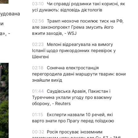
03:10
Чи справді родзинки такі корисні, як
усі думають: відповідь дієтологів
будована
02:56
Трамп неохоче посилює тиск на РФ,
ми
але законопроект Грема змусить його
», -
вжити заходів, - WSJ
02:23
Мелоні відреагувала на вимогу
Іспанії щодо прикордонних перевірок у
Шенгені
02:18
Сонячна електростанція
перегородила давні маршрути тварин: вони
знайшли вихід
01:44
Саудівська Аравія, Пакистан і
Туреччина уклали угоду про взаємну
оборону, - Reuters
01:15
Експерти назвали 10 речей, які
варто знати про Прагу перед поїздкою
00:32
Росія просуває іноземним
замовникам нову ракету для Су-57, - ЗМІ