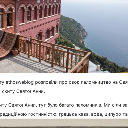
у athosweblog розповіли про своє паломництво на Свя
 скиту Святої Анни.
ту Святої Анни, тут було багато паломників. Ми сіли за 
радиційною гостинністю: грецька кава, вода, ципуро та