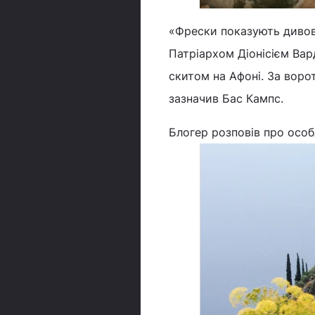
«Фрески показують дивов
Патріархом Діонісієм Вар
скитом на Афоні. За воро
зазначив Бас Кампс.
Блогер розповів про особ