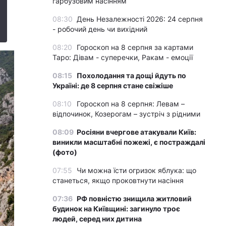
гарбузовим насінням
08:30
День Незалежності 2026: 24 серпня
- робочий день чи вихідний
08:20
Гороскоп на 8 серпня за картами
Таро: Дівам - суперечки, Ракам - емоції
08:15
Похолодання та дощі йдуть по
Україні: де 8 серпня стане свіжіше
08:10
Гороскоп на 8 серпня: Левам –
відпочинок, Козерогам – зустріч з рідними
08:09
Росіяни вчергове атакували Київ:
виникли масштабні пожежі, є постраждалі
(фото)
07:55
Чи можна їсти огризок яблука: що
станеться, якщо проковтнути насіння
07:36
РФ повністю знищила житловий
будинок на Київщині: загинуло троє
людей, серед них дитина