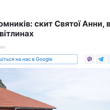
мників: скит Святої Анни, 
світлинах
390
іться на нас в Google