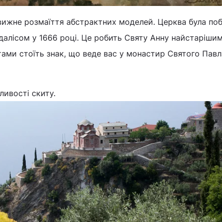
ижне розмаїття абстрактних моделей. Церква була по
далісом у 1666 році. Це робить Святу Анну найстаріши
тами стоїть знак, що веде вас у монастир Святого Павла
ливості скиту.