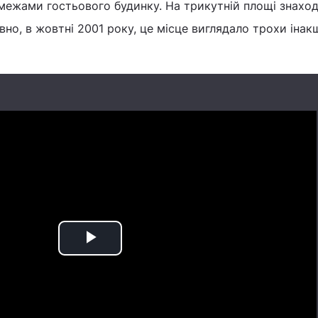
межами гостьового будинку. На трикутній площі знахо
авно, в жовтні 2001 року, це місце виглядало трохи інакш
Play
Video