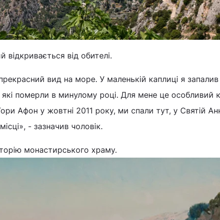
й відкривається від обителі.
прекрасний вид на море. У маленькій каплиці я запалив
 які померли в минулому році. Для мене це особливий 
и Афон у жовтні 2011 року, ми спали тут, у Святій Анні
місці», - зазначив чоловік.
сторію монастирського храму.