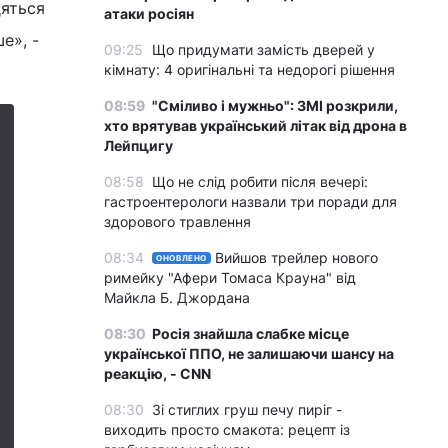
дяться
атаки росіян
е», -
09:25
Що придумати замість дверей у
кімнату: 4 оригінальні та недорогі рішення
08:59
"Сміливо і мужньо": ЗМІ розкрили,
хто врятував український літак від дрона в
Лейпцигу
08:58
Що не слід робити після вечері:
гастроентерологи назвали три поради для
здорового травлення
08:34
Вийшов трейлер нового
ОНОВЛЕНО
римейку "Афери Томаса Крауна" від
Майкла Б. Джордана
08:30
Росія знайшла слабке місце
української ППО, не залишаючи шансу на
реакцію, - CNN
08:30
Зі стиглих груш печу пиріг -
виходить просто смакота: рецепт із