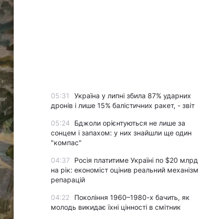
05:31
Україна у липні збила 87% ударних
дронів і лише 15% балістичних ракет, - звіт
05:24
Бджоли орієнтуються не лише за
сонцем і запахом: у них знайшли ще один
"компас"
04:37
Росія платитиме Україні по $20 млрд
на рік: економіст оцінив реальний механізм
репарацій
04:22
Покоління 1960–1980-х бачить, як
молодь викидає їхні цінності в смітник