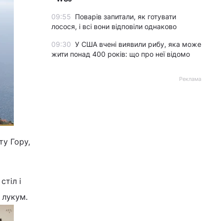
09:55
Поварів запитали, як готувати
лосося, і всі вони відповіли однаково
09:30
У США вчені виявили рибу, яка може
жити понад 400 років: що про неї відомо
Реклама
ту Гору,
стіл і
 лукум.