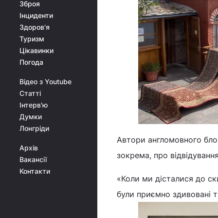
Зброя
Інциденти
Здоров'я
Туризм
Цікавинки
Погода
Відео з Youtube
Статті
Інтерв'ю
Думки
Лонгріди
Автори англомовного блог
Архів
зокрема, про відвідування
Вакансії
Контакти
«Коли ми дісталися до ски
були приємно здивовані т