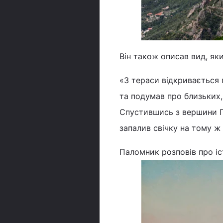
Він також описав вид, яки
«З тераси відкривається 
та подумав про близьких,
Спустившись з вершини Гор
запалив свічку на тому ж 
Паломник розповів про і