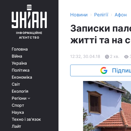
›
›
Новини
Релігії
Афон
Записки пало
ІНФОРМАЦІЙНЕ
житті та на 
АГЕНТСТВО
Головна
Війна
12:32, 30.04.18
2 хв.
Україна
Підпиш
Політика
Економіка
Світ
Екологія
Регіони
Спорт
Наука
Техно і зв'язок
Лайт