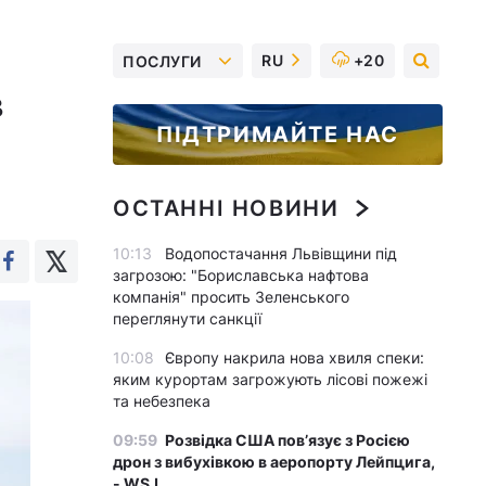
RU
+20
ПОСЛУГИ
в
ПІДТРИМАЙТЕ НАС
ОСТАННІ НОВИНИ
10:13
Водопостачання Львівщини під
загрозою: "Бориславська нафтова
компанія" просить Зеленського
переглянути санкції
10:08
Європу накрила нова хвиля спеки:
яким курортам загрожують лісові пожежі
та небезпека
09:59
Розвідка США пов’язує з Росією
дрон з вибухівкою в аеропорту Лейпцига,
- WSJ