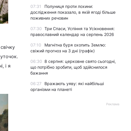
07:31
Полуниця проти лохини:
дослідження показало, в якій ягоді більше
поживних речовин
07:30
Три Спаси, Успіння та Усікновення:
православний календар на серпень 2026
07:10
Магнітна буря охопить Землю:
 свічку
свіжий прогноз на 3 дні (графік)
куточок.
06:30
8 серпня: церковне свято сьогодні,
, і я
що потрібно зробити, щоб здійснилося
бажання
06:27
Вражають уяву: які найбільші
організми на планеті
Реклама