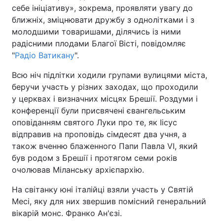
себе ініціативу», зокрема, проявляти увагу до
ближніх, зміцнювати дружбу з однолітками і з
молодшими товаришами, ділячись із ними
радісними плодами Благої Вісті, повідомляє
"
Радіо Ватикану
".
Всю ніч підлітки ходили групами вулицями міста,
беручи участь у різних заходах, що проходили
у церквах і визначних місцях Брешії. Роздуми і
конференції були присвячені євангельським
оповіданням святого Луки про те, як Іісус
відправив на проповідь сімдесят два учня, а
також вченню блаженного Папи Павла VI, який
був родом з Брешії і протягом семи років
очолював Міланську архієпархію.
На світанку юні італійці взяли участь у Святій
Месі, яку для них звершив помісний генеральний
вікарій монс. Франко Ан'єзі.