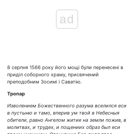
ad
8 серпня 1566 року його мощі були перенесені в
приділ соборного храму, присвячений
преподобним Зосимі і Саватію.
Тропар
Изволением Божественного разума вселился еси
в пустыню и тамо, вперив ум твой в Небесныя
обители, равно Ангелом житие на земли пожив, в
молитвах, и трудех, и пощениих образ был еси