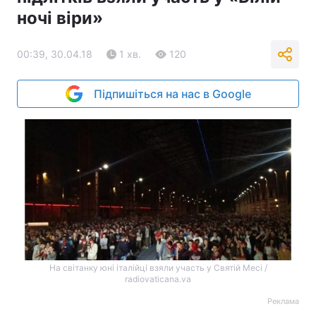
ночі віри»
00:39, 30.04.18
1 хв.
120
Підпишіться на нас в Google
На світанку юні італійці взяли участь у Святій Месі /
radiovaticana.va
Реклама