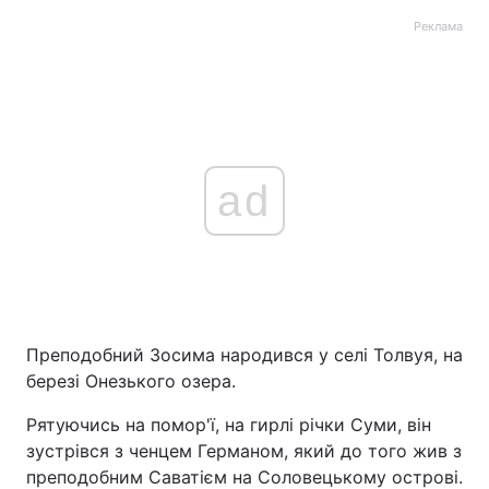
Реклама
ad
Преподобний Зосима народився у селі Толвуя, на
березі Онезького озера.
Рятуючись на помор'ї, на гирлі річки Суми, він
зустрівся з ченцем Германом, який до того жив з
преподобним Саватієм на Соловецькому острові.