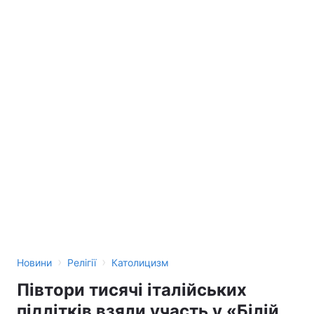
›
›
Новини
Релігії
Католицизм
Півтори тисячі італійських
підлітків взяли участь у «Білій