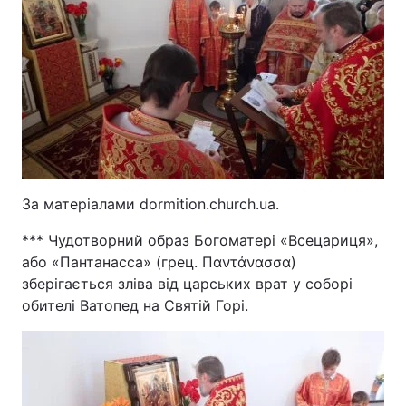
За матеріалами dormition.church.ua.
*** Чудотворний образ Богоматері «Всецариця»,
або «Пантанасса» (грец. Παντάνασσα)
зберігається зліва від царських врат у соборі
обителі Ватопед на Святій Горі.