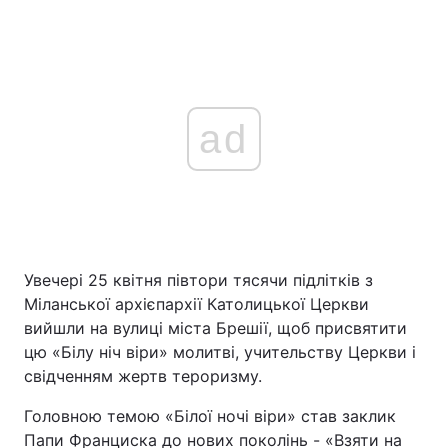
ad
Увечері 25 квітня півтори тясячи підлітків з
Міланської архієпархії Католицької Церкви
вийшли на вулиці міста Брешії, щоб присвятити
цю «Білу ніч віри» молитві, учительству Церкви і
свідченням жертв тероризму.
Головною темою «Білої ночі віри» став заклик
Папи Франциска до нових поколінь - «Взяти на