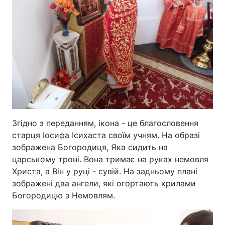
Згідно з переданням, ікона - це благословення
старця Іосифа Ісихаста своїм учням. На образі
зображена Богородиця, Яка сидить на
царському троні. Вона тримає на руках немовля
Христа, а Він у руці - сувій. На задньому плані
зображені два ангели, які огортають крилами
Богородицю з Немовлям.