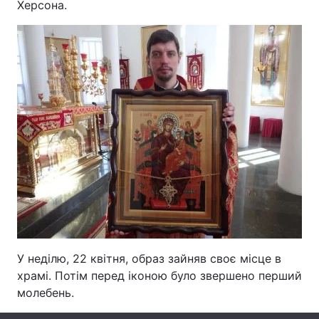
Херсона.
Лонгріди
Відео з Youtube
Статті
Інтерв'ю
Думки
Архів
Вакансії
Контакти
Послуги
У неділю, 22 квітня, образ зайняв своє місце в
храмі. Потім перед іконою було звершено перший
молебень.