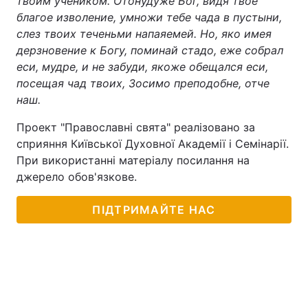
твоим учеником. Отонудуже Бог, видя твое
благое изволение, умножи тебе чада в пустыни,
слез твоих теченьми напаяемей. Но, яко имея
дерзновение к Богу, поминай стадо, еже собрал
еси, мудре, и не забуди, якоже обещался еси,
посещая чад твоих, Зосимо преподобне, отче
наш.
Проект "Православні свята" реалізовано за
сприяння Київської Духовної Академії і Семінарії.
При використанні матеріалу посилання на
джерело обов'язкове.
ПІДТРИМАЙТЕ НАС