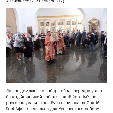
«Пантанасса» («Всецариця»).
Головна
Війна
Україна
Політика
Економіка
Світ
Спорт
Наука
Техно і зв'язок
Лайт
Зброя
Інциденти
Здоров'я
Туризм
Як повідомляють в соборі, образ передав у дар
благодійник, який побажав, щоб його ім'я не
Цікавинки
Погода
розголошували. Ікона була написана на Святій
Горі Афон спеціально для Успенського собору
Екологія
Регіони