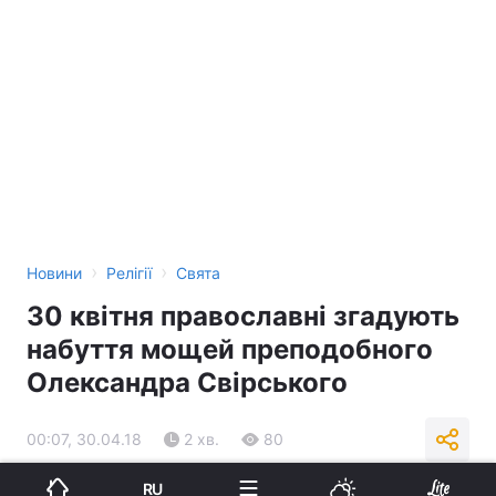
›
›
Новини
Релігії
Свята
30 квітня православні згадують
набуття мощей преподобного
Олександра Свірського
00:07, 30.04.18
2 хв.
80
RU