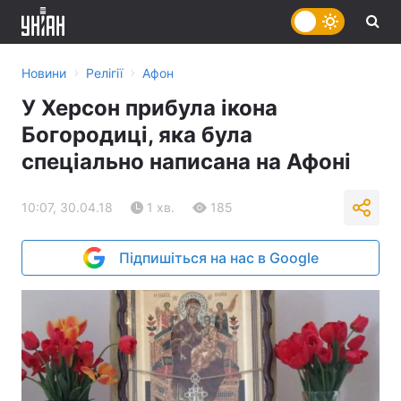
›
›
Новини
Релігії
Афон
У Херсон прибула ікона
Богородиці, яка була
спеціально написана на Афоні
10:07, 30.04.18
1 хв.
185
Підпишіться на нас в Google