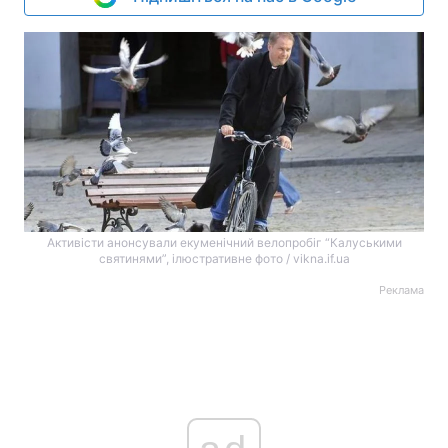
Активісти анонсували екуменічний велопробіг “Калуськими
святинями”, ілюстративне фото / vikna.if.ua
Реклама