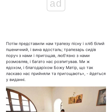
ad
Потім представили нам трапезу пісну і хліб білий
пшеничний, і вина вдосталь; трапезарь сидів
поруч з нами і пригощав, люб'язно з нами
розмовляв, і багато нас розпитував. Ми ж
ядохом, і благодаріхом Божу Матір, що так
ласкаво нас прийняли та пригощають», - йдеться
у виданні.