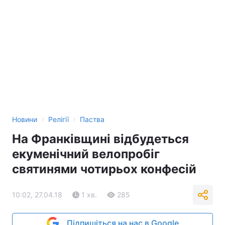
›
›
Новини
Релігії
Паства
На Франківщині відбудеться
екуменічний велопробіг
святинями чотирьох конфесій
10:02, 27.04.18
1 хв.
285
Підпишіться на нас в Google