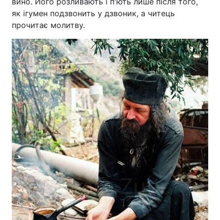
вино. Його розливають і п'ють лише після того,
як ігумен подзвонить у дзвоник, а читець
прочитає молитву.