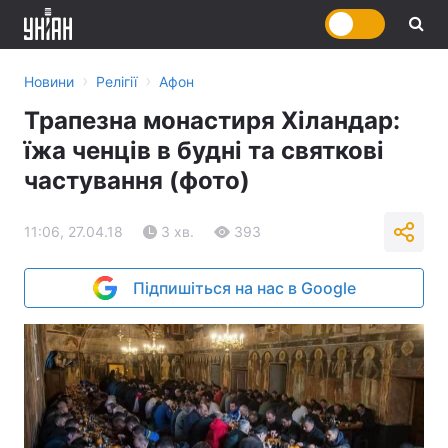
›
›
Новини
Релігії
Афон
Трапезна монастиря Хіландар:
їжа ченців в будні та святкові
частування (фото)
11:06, 27.04.18
3 хв.
393
Підпишіться на нас в Google