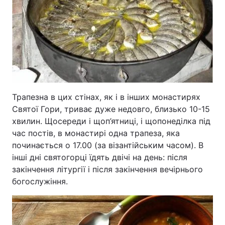
Трапезна в цих стінах, як і в інших монастирях
Святої Гори, триває дуже недовго, близько 10-15
хвилин. Щосереди і щоп’ятниці, і щопонеділка під
час постів, в монастирі одна трапеза, яка
починається о 17.00 (за візантійським часом). В
інші дні святогорці їдять двічі на день: після
закінчення літургії і після закінчення вечірнього
богослужіння.