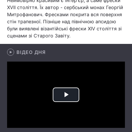
Неймовірно красивим є інтер'єр, а саме фрески
XVII століття. Їх автор - сербський монах Георгій
Тема оформлення
Митрофанович. Фресками покрита вся поверхня
стін трапезної. Пізніше над північною апсидою
були виявлені візантійські фрески XIV століття зі
сценами зі Старого Завіту.
ВІДЕО ДНЯ
Play
Video