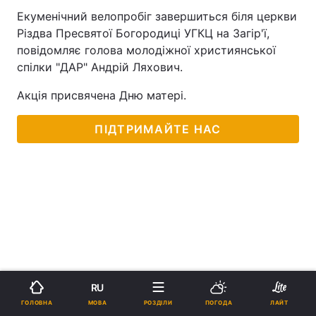
Екуменічний велопробіг завершиться біля церкви
Різдва Пресвятої Богородиці УГКЦ на Загір'ї,
повідомляє голова молодіжної християнської
спілки "ДАР" Андрій Ляхович.
Акція присвячена Дню матері.
ПІДТРИМАЙТЕ НАС
RU
МОВА
ГОЛОВНА
РОЗДІЛИ
ПОГОДА
ЛАЙТ