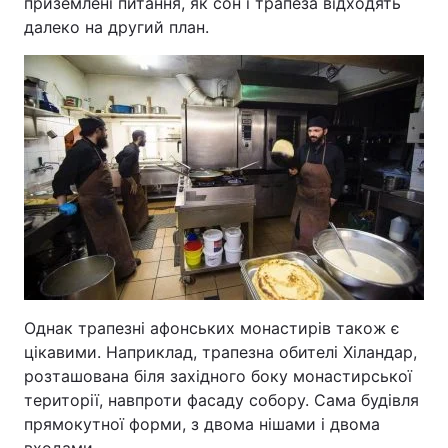
приземлені питання, як сон і трапеза відходять
далеко на другий план.
Головна
Війна
Україна
Політика
Економіка
Світ
Спорт
Наука
Техно і зв'язок
Лайт
Зброя
Інциденти
Однак трапезні афонських монастирів також є
Здоров'я
Туризм
цікавими. Наприклад, трапезна обителі Хіландар,
розташована біля західного боку монастирської
Цікавинки
Погода
території, навпроти фасаду собору. Сама будівля
прямокутної форми, з двома нішами і двома
Екологія
Регіони