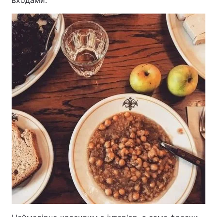
входами.
Лонгріди
Відео з Youtube
Статті
Інтерв'ю
Думки
Архів
Вакансії
Контакти
Послуги