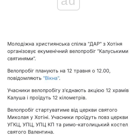
ad
Молодіжна християнська спілка "ДАР" з Хотіня
організовує екуменічний велопробіг “Калуськими
святинями”.
Велопробіг планують на 12 травня о 12.00,
повідомляють
"Вікна"
.
Учасники велопробігу з'єднають акцією 12 храмів
Калуша і проїдуть 12 кілометрів.
Велопробіг стартуватиме від церкви святого
Миколая у Хотіні. Учасники проїдуть повз церкви
УГКЦ, УПЦ, УПЦ КП та римо-католицький костел
святого Валентина.