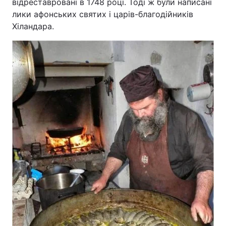
відреставровані в 1748 році. Тоді ж були написані
лики афонських святих і царів-благодійників
Хіландара.