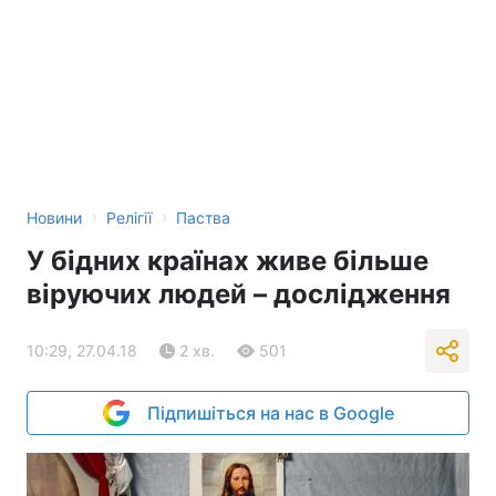
›
›
Новини
Релігії
Паства
У бідних країнах живе більше
віруючих людей – дослідження
10:29, 27.04.18
2 хв.
501
Підпишіться на нас в Google