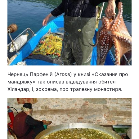
Чернець Парфеній (Агєєв) у книзі «Сказання про
мандрівку» так описав відвідування обителі
Хіландар, і, зокрема, про трапезну монастиря.