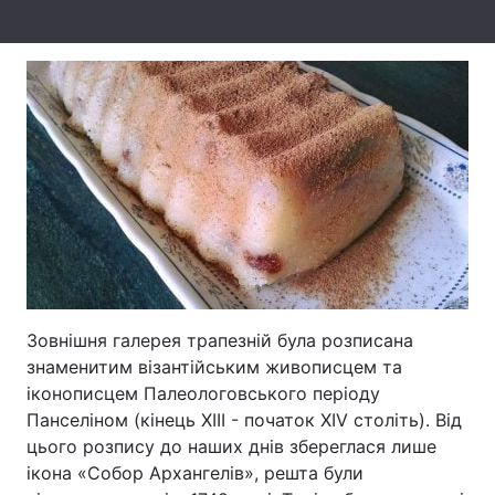
Зовнішня галерея трапезній була розписана
знаменитим візантійським живописцем та
іконописцем Палеологовського періоду
Панселіном (кінець XIII - початок XIV століть). Від
цього розпису до наших днів збереглася лише
ікона «Собор Архангелів», решта були