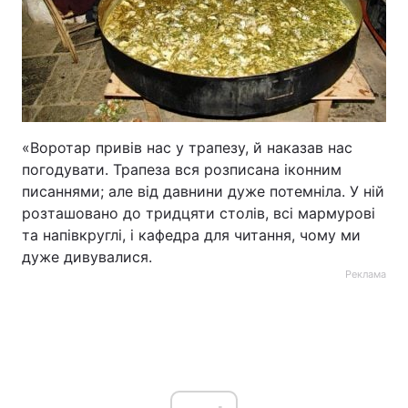
«Воротар привів нас у трапезу, й наказав нас
погодувати. Трапеза вся розписана іконним
писаннями; але від давнини дуже потемніла. У ній
розташовано до тридцяти столів, всі мармурові
та напівкруглі, і кафедра для читання, чому ми
дуже дивувалися.
Реклама