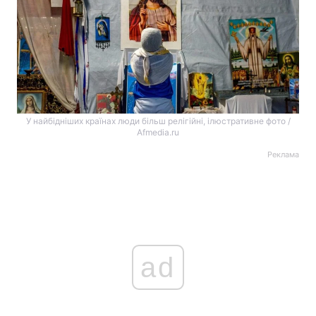
У найбідніших країнах люди більш релігійні, ілюстративне фото /
Afmedia.ru
Реклама
ad