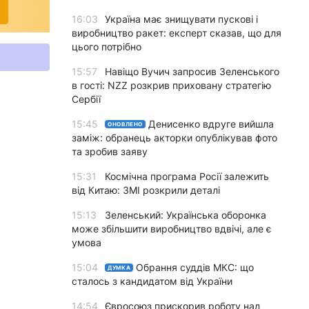
16:03
Україна має знищувати пускові і
виробництво ракет: експерт сказав, що для
цього потрібно
15:57
Навіщо Вучич запросив Зеленського
в гості: NZZ розкрив приховану стратегію
Сербії
15:45
Денисенко вдруге вийшла
ОНОВЛЕНО
заміж: обранець акторки опублікував фото
та зробив заяву
15:31
Космічна програма Росії залежить
від Китаю: ЗМІ розкрили деталі
15:13
Зеленський: Українська оборонка
може збільшити виробництво вдвічі, але є
умова
15:04
Обрання суддів МКС: що
ДУМКА
сталось з кандидатом від України
14:54
Євросоюз прискорив роботу над