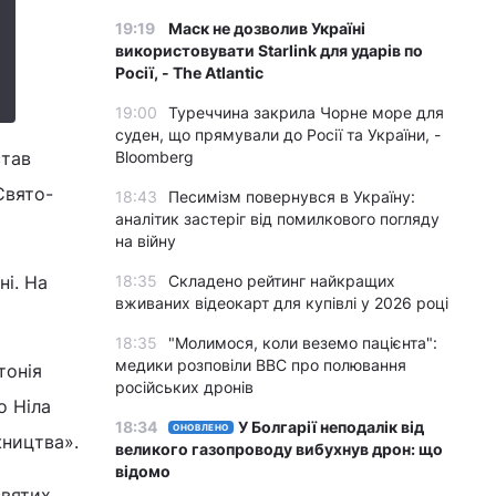
19:19
Маск не дозволив Україні
використовувати Starlink для ударів по
Росії, - The Atlantic
19:00
Туреччина закрила Чорне море для
суден, що прямували до Росії та України, -
став
Bloomberg
Свято-
18:43
Песимізм повернувся в Україну:
аналітик застеріг від помилкового погляду
на війну
ні. На
18:35
Складено рейтинг найкращих
вживаних відеокарт для купівлі у 2026 році
18:35
"Молимося, коли веземо пацієнта":
медики розповіли BBC про полювання
тонія
російських дронів
о Ніла
18:34
У Болгарії неподалік від
ОНОВЛЕНО
жництва».
великого газопроводу вибухнув дрон: що
відомо
святих