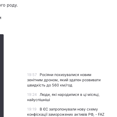
ого роду.
м
19:57
Росіяни похизувалися новим
зенітним дроном, який здатен розвивати
швидкість до 560 км/год
19:24
Люди, які народилися в ці місяці,
найуспішніші
19:19
В ЄС запропонували нову схему
конфіскації заморожених активів РФ, - FAZ