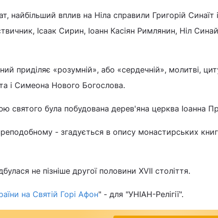
тат, найбільший вплив на Ніла справили Григорій Синаїт
ствичник, Ісаак Сирин, Іоанн Касіян Римлянин, Ніл Сина
бний приділяє «розумній», або «сердечній», молитві, ци
та і Симеона Нового Богослова.
ою святого була побудована дерев'яна церква Іоанна Пр
преподобному - згадується в опису монастирських книг
дбулася не пізніше другої половини XVII століття.
аїни на Святій Горі Афон
" - для "УНІАН-Релігії".