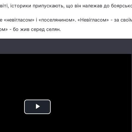
світі, історики припускають, що він належав до боярськ
е «невігласом» і «поселянином». «Невігласом» - за свої
м» - бо жив серед селян.
Play
Video