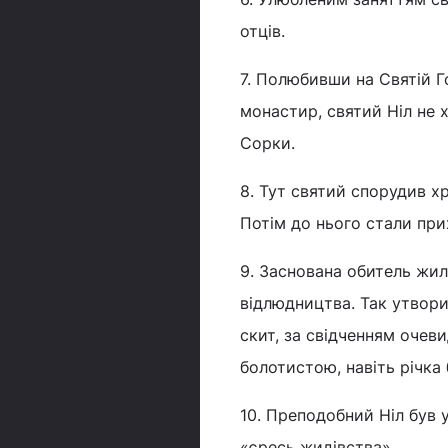
отців.
7. Полюбивши на Святій Г
монастир, святий Ніл не х
Сорки.
8. Тут святий спорудив х
Потім до нього стали при
9. Заснована обитель жил
відлюдництва. Так утвори
скит, за свідченням очев
болотистою, навіть річка
10. Преподобний Ніл був 
«єресь жидівства».