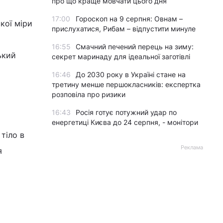
про що краще мовчати цього дня
17:00
Гороскоп на 9 серпня: Овнам –
кої міри
прислухатися, Рибам – відпустити минуле
16:55
Смачний печений перець на зиму:
ький
секрет маринаду для ідеальної заготівлі
16:46
До 2030 року в Україні стане на
третину менше першокласників: експертка
розповіла про ризики
16:43
Росія готує потужний удар по
енергетиці Києва до 24 серпня, - монітори
тіло в
Реклама
я