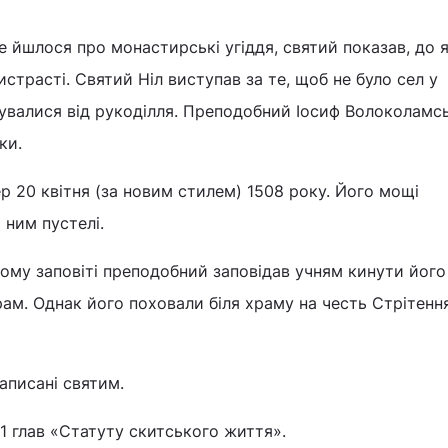
де йшлося про монастирські угіддя, святий показав, до я
ристрасті. Святий Ніл виступав за те, щоб не було сел у
чувалися від рукоділля. Преподобний Іосиф Волоколамс
ки.
р 20 квітня (за новим стилем) 1508 року. Його мощі
 ним пустелі.
ому заповіті преподобний заповідав учням кинути його 
ірам. Однак його поховали біля храму на честь Стрітенн
аписані святим.
11 глав «Статуту скитського життя».