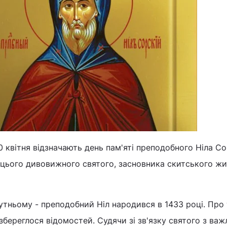
 квітня відзначають день пам'яті преподобного Ніла Со
 цього дивовижного святого, засновника скитського жи
утньому - преподобний Ніл народився в 1433 році. Про 
 збереглося відомостей. Судячи зі зв'язку святого з ва