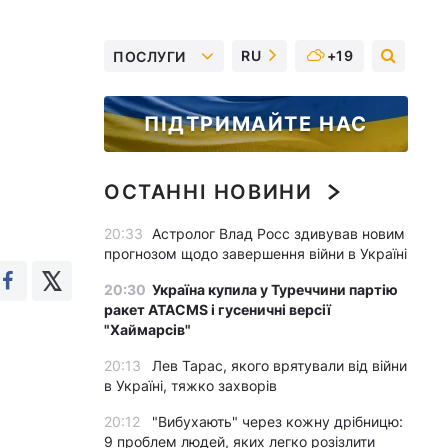
RU
+19
ПОСЛУГИ
ПІДТРИМАЙТЕ НАС
ОСТАННІ НОВИНИ
20:33
Астролог Влад Росс здивував новим
прогнозом щодо завершення війни в Україні
20:30
Україна купила у Туреччини партію
ракет ATACMS і гусеничні версії
"Хаймарсів"
20:13
Лев Тарас, якого врятували від війни
в Україні, тяжко захворів
20:12
"Вибухають" через кожну дрібницю:
9 проблем людей, яких легко розізлити