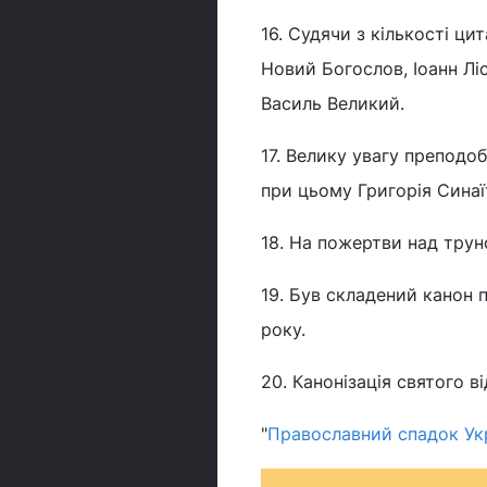
16. Судячи з кількості ци
Новий Богослов, Іоанн Лі
Василь Великий.
17. Велику увагу преподо
при цьому Григорія Синаї
18. На пожертви над трун
19. Був складений канон 
року.
20. Канонізація святого ві
"
Православний спадок Укр