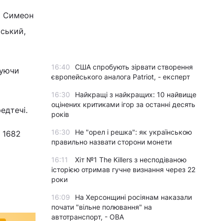
 і Симеон
йський,
16:40
США спробують зірвати створення
туючи
європейського аналога Patriot, - експерт
16:30
Найкращі з найкращих: 10 найвище
оцінених критиками ігор за останні десять
едтечі.
років
16:30
Не "орел і решка": як українською
 1682
правильно назвати сторони монети
16:11
Хіт №1 The Killers з несподіваною
історією отримав гучне визнання через 22
роки
16:09
На Херсонщині росіянам наказали
почати "вільне полювання" на
автотранспорт, - ОВА