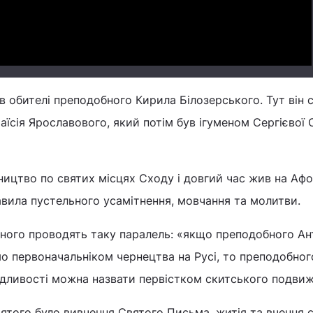
 в обителі преподобного Кирила Білозерського. Тут він 
їсія Ярославового, який потім був ігуменом Сергієвої 
ництво по святих місцях Сходу і довгий час жив на Афо
равила пустельного усамітнення, мовчання та молитви.
бного проводять таку паралель: «якщо преподобного Ан
 первоначальніком чернецтва на Русі, то преподобног
едливості можна назвати первістком скитського подви
ятого було вивчення Святого Письма, житія та вчення 