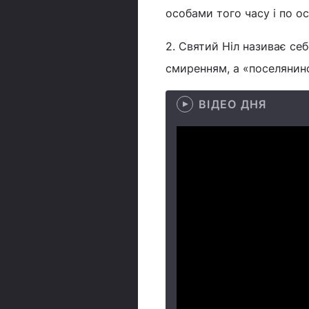
особами того часу і по о
2. Святий Ніл називає себ
смиренням, а «поселянино
ВІДЕО ДНЯ