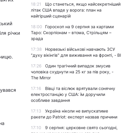
18:21
Що станеться, якщо найсекретніший
літак США впаде у ворога: план на
найгірший сценарій
ський
18:00
Гороскоп на 9 серпня за картами
іля річки
Таро: Скорпіонам – втома, Стрільцям –
зрада
17:38
Норвезькі військові навчають ЗСУ
"духу вікінгів" для виживання на фронті, - BI
иницю.
17:26
Один трагічний випадок змусив
чоловіка схуднути на 25 кг за пів року, -
The Mirror
17:16
Вівці та віслюк врятували сонячну
вувався
електростанцію у США: їм доручили
особливе завдання
17:13
Україна ніколи не випускатиме
ракети до Patriot: експерт назвав причини
на
17:10
9 серпня: церковне свято сьогодні,