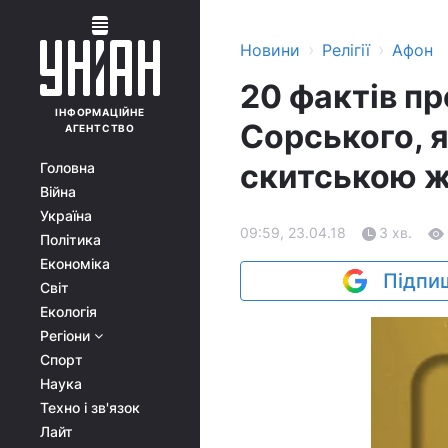
›
›
Новини
Релігії
Афон
20 фактів п
ІНФОРМАЦІЙНЕ
Сорського, 
АГЕНТСТВО
скитською ж
Головна
Війна
Україна
09:59, 23.04.18
3 хв.
Політика
Економіка
Підпиш
Світ
Екологія
Регіони
Спорт
Наука
Техно і зв'язок
Лайт