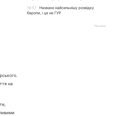
19:57
Названо найсильнішу розвідку
Європи, і це не ГУР
Реклама
рського.
ття на
те,
жливими