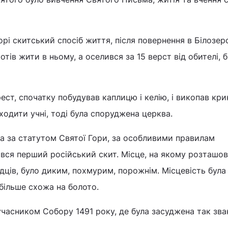
орі скитський спосіб життя, після повернення в Білозер
отів жити в ньому, а оселився за 15 верст від обителі, б
рест, спочатку побудував каплицю і келію, і викопав кр
ходити учні, тоді була споруджена церква.
а за статутом Святої Гори, за особливими правилам
вся перший російський скит. Місце, на якому розташо
идців, було диким, похмурим, порожнім. Місцевість була
 більше схожа на болото.
учасником Собору 1491 року, де була засуджена так зва