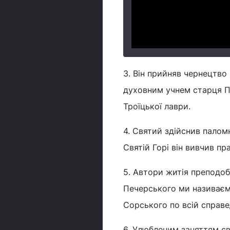
3. Він прийняв чернецтво
духовним учнем старця Па
Троїцької лаври.
4. Святий здійснив палом
Святій Горі він вивчив п
5. Автори житія преподо
Печерського ми називаємо
Сорського по всій справ
6. Улюбленим заняттям св