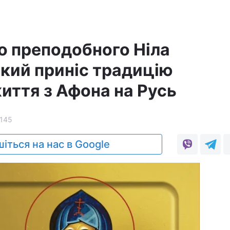
ро преподобного Ніла
який приніс традицію
иття з Афона на Русь
145
іться на нас в Google