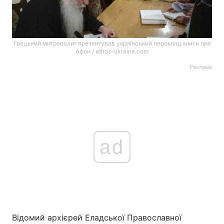
Грецький митрополит презентував український переклад книги про
Афон / athos-ukraine.com
Реклама
ad
Відомий архієрей Еладської Православної