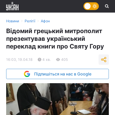
›
›
Новини
Релігії
Афон
Відомий грецький митрополит
презентував український
переклад книги про Святу Гору
16:03, 19.04.18
4 хв.
405
Підпишіться на нас в Google