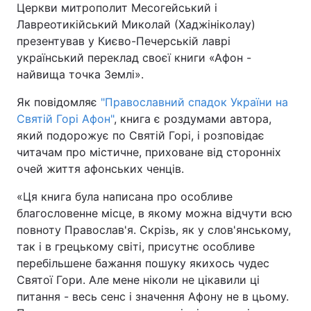
Церкви митрополит Месогейський і
Лавреотикійський Миколай (Хаджініколау)
презентував у Києво-Печерській лаврі
український переклад своєї книги «Афон -
Головна
Війна
найвища точка Землі».
Україна
Політика
Як повідомляє
"Православний спадок України на
Святій Горі Афон"
, книга є роздумами автора,
Економіка
Світ
який подорожує по Святій Горі, і розповідає
читачам про містичне, приховане від сторонніх
Спорт
Наука
очей життя афонських ченців.
Техно і зв'язок
Лайт
«Ця книга була написана про особливе
благословенне місце, в якому можна відчути всю
Зброя
Інциденти
повноту Православ'я. Скрізь, як у слов'янському,
Здоров'я
Туризм
так і в грецькому світі, присутнє особливе
перебільшене бажання пошуку якихось чудес
Цікавинки
Погода
Святої Гори. Але мене ніколи не цікавили ці
питання - весь сенс і значення Афону не в цьому.
Екологія
Регіони