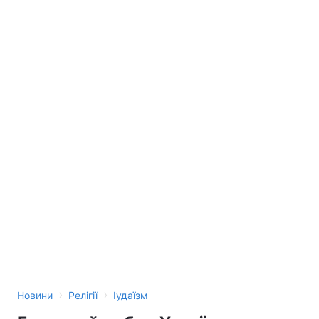
›
›
Новини
Релігії
Іудаїзм