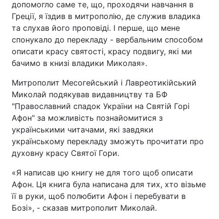
допомогло саме те, що, проходячи навчання в
Греції, я їздив в митрополію, де служив владика
та слухав його проповіді. І перше, що мене
спонукало до перекладу - вербальним способом
описати красу святості, красу подвигу, які ми
бачимо в книзі владики Миколая».
Митрополит Месогейський і Лавреотикійський
Миколай подякував видавництву та БФ
"Православний спадок України на Святій Горі
Афон" за можливість познайомитися з
українськими читачами, які завдяки
українському перекладу зможуть прочитати про
духовну красу Святої Гори.
«Я написав цю книгу не для того щоб описати
Афон. Ця книга була написана для тих, хто візьме
її в руки, щоб полюбити Афон і перебувати в
Бозі», - сказав митрополит Миколай.