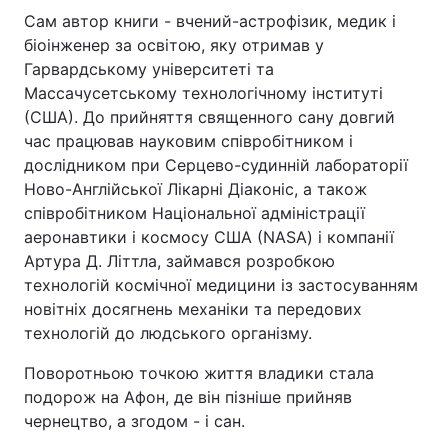
Сам автор книги - вчений-астрофізик, медик і
Тема оформлення
біоінженер за освітою, яку отримав у
Гарвардському університеті та
Массачусетському технологічному інституті
(США). До прийняття священного сану довгий
час працював науковим співробітником і
дослідником при Серцево-судинній лабораторії
Ново-Англійської Лікарні Діаконіс, а також
співробітником Національної адміністрації
аеронавтики і космосу США (NASA) і компанії
Артура Д. Літтла, займався розробкою
технологій космічної медицини із застосуванням
новітніх досягнень механіки та передових
технологій до людського організму.
Поворотньою точкою життя владики стала
подорож на Афон, де він пізніше прийняв
чернецтво, а згодом - і сан.