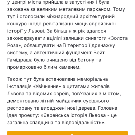
у центрі міста прийшла в запустіння і була
захована за великим металевим парканом. Тому
тут і оголосили міжнародний архітектурний
конкурс щодо ревіталізації місць єврейської
історії у Львові. За більш ніж рік вдалося
законсервувати вцілілі залишки синагоги «Золота
Роза», облаштувати на її території дренажну
систему, а автентичний фундамент Бейт
Гамідраша було очищено від бетону та
промарковано білим каменем.
Також тут була встановлена меморіальна
інсталяція «Увічнення» з цитатами жителів
Львова та відомих євреїв, пов'язаних з містом,
демонтовано літній майданчик сусіднього
ресторану та висаджені нові дерева. Головна
ідея проекту: «Єврейська історія Львова - це
загальна спадщина та відповідальність».