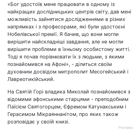
«Бог удостоїв мене працювати в одному із
найкращих дослідницьких центрів світу, дав мені
можливість зайнятися дослідженнями в різних
напрямках і з професорами, які були удостоєні
Нобелівської премії. Я бачив, що вони могли
вирішити найскладніші завдання, але не могли
вирішити проблеми в їхньому особистому житті.
Тоді я почав порівнювати їх з людьми, з якими
познайомився на Афоні», - ділиться своїм
духовним досвідом митрополит Месогейський і
Лавреотикійський.
На Святій Горі владика Миколай познайомився з
відомими афонськими старцями - преподобним
Паїсієм Святогорцем, Єфремом Катунакським і
Герасимом Мікраяннанітом, про яких також
розповідає у своїй книзі.
Реклама