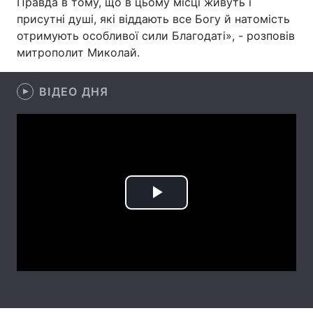
Правда в тому, що в цьому місці живуть і
присутні душі, які віддають все Богу й натомість
Лонгріди
отримують особливої сили Благодаті», - розповів
митрополит Миколай.
Відео з Youtube
Статті
ВІДЕО ДНЯ
Інтерв'ю
Думки
Архів
Вакансії
Контакти
Послуги
Play
Video