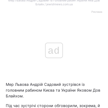
Мер Львова Андрій Садовий та головний рабин України Яків Дов
Блайх / jewishnews.com.ua
Реклама
ad
Мер Львова Андрій Садовий зустрівся із
головним рабином Києва та України Яковом Дов
Блайхом.
Під час зустрічі сторони обговорили, зокрема, й