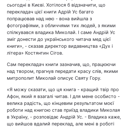
сьогодні в Києві. Хотілося б відзначити, що
перекладач цієї книги Адрій Ус багато
попрацював над нею - вона вийшла з
фотографіями, з обличчями тих людей, з якими
спілкувався владика Миколай. І саме Андрій Ус
зміг донести до українського читача мед цієї
книги», - сказав директор видавництва «Дух і
літера» Костянтин Сігов.
Сам перекладач книги зазначив, що, працюючи
над твором, прагнув передати красу слів, якими
митрополит Миколай описує Святу Гору.
«Я можу сказати, що ця книга - кращий твір про
Афон, який я взагалі читав. І для мене особисто -
велика радість, що кінцевим результатом моєї
роботи над книгою став приїзд владики Миколая
в Україну, - розповідає Андрій Ус. - Владика каже,
що вийшов вдалий переклад, але мені в роботі