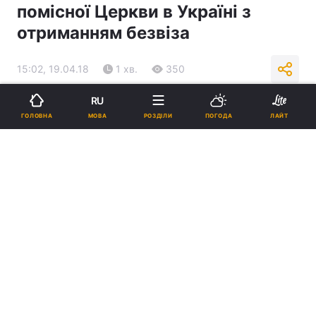
помісної Церкви в Україні з
отриманням безвіза
15:02, 19.04.18
1 хв.
350
RU
Підпишіться на нас в Google
МОВА
ГОЛОВНА
РОЗДІЛИ
ПОГОДА
ЛАЙТ
Петро Порошенко / hromadskeradio.org
Реклама