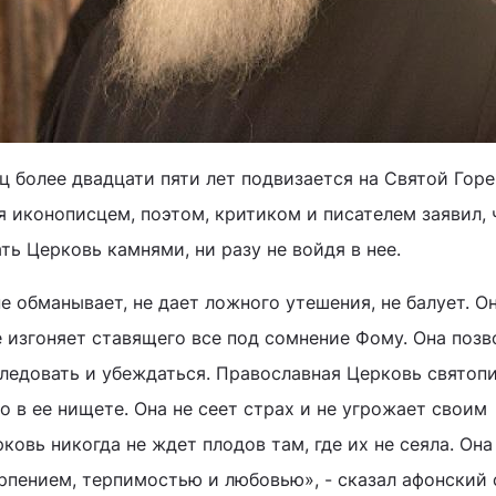
 более двадцати пяти лет подвизается на Святой Горе
я иконописцем, поэтом, критиком и писателем заявил, 
ь Церковь камнями, ни разу не войдя в нее.
 обманывает, не дает ложного утешения, не балует. О
е изгоняет ставящего все под сомнение Фому. Она позв
следовать и убеждаться. Православная Церковь святоп
о в ее нищете. Она не сеет страх и не угрожает своим
овь никогда не ждет плодов там, где их не сеяла. Она
рпением, терпимостью и любовью», - сказал афонский 