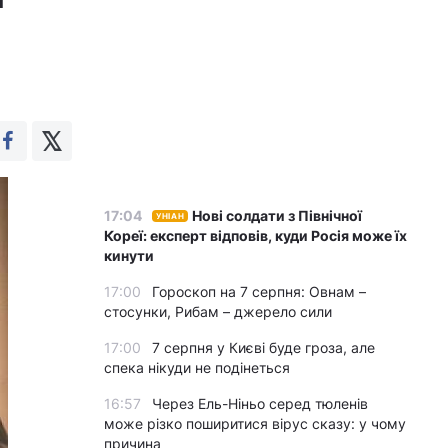
17:04
Нові солдати з Північної
УНІАН
Кореї: експерт відповів, куди Росія може їх
кинути
17:00
Гороскоп на 7 серпня: Овнам –
стосунки, Рибам – джерело сили
17:00
7 серпня у Києві буде гроза, але
спека нікуди не подінеться
16:57
Через Ель-Ніньо серед тюленів
може різко поширитися вірус сказу: у чому
причина