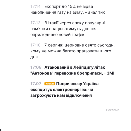
17:14
Експорт до 15% не зірве
накопичення газу на зиму, - аналітик
17:13
В Італії через спеку популярні
пам'ятки працюватимуть довше:
оприлюднено новий графік
17:10
7 серпня: церковне свято сьогодні,
кому не можна багато працювати цього
дня
17:08
Атакований в Лейпцигу літак
"Антонова" перевозив боєприпаси, - ЗМІ
17:07
Попри спеку Україна
УНІАН
експортує електроенергію: чи
загрожують нам відключення
Реклама
а