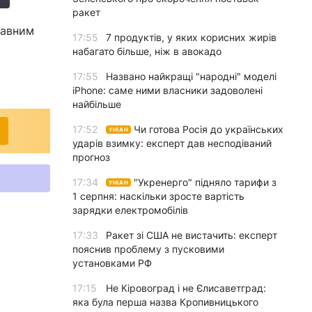
ракет
лавним
17:55
7 продуктів, у яких корисних жирів
набагато більше, ніж в авокадо
17:55
Названо найкращі "народні" моделі
iPhone: саме ними власники задоволені
найбільше
17:52
Чи готова Росія до українських
УНІАН
ударів взимку: експерт дав несподіваний
прогноз
17:34
"Укренерго" підняло тарифи з
УНІАН
1 серпня: наскільки зросте вартість
зарядки електромобілів
17:33
Ракет зі США не вистачить: експерт
пояснив проблему з пусковими
установками РФ
17:15
Не Кіровоград і не Єлисаветград:
яка була перша назва Кропивницького