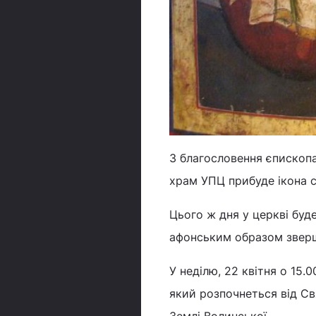
З благословення єпископа
храм УПЦ прибуде ікона 
Цього ж дня у церкві буд
афонським образом звер
У неділю, 22 квітня о 15
який розпочнеться від С