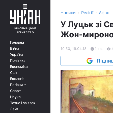
›
›
Новини
Релігії
Афон
У Луцьк зі С
ІНФОРМАЦІЙНЕ
Жон-мирон
АГЕНТСТВО
Головна
Війна
10:50, 19.04.18
1 хв.
Україна
Підпиш
Політика
Економіка
Світ
Екологія
Регіони
Спорт
Наука
Техно і зв'язок
Лайт