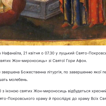
 Нафанаїла, 21 квітня о 07.30 у луцький Свято-Покровс
святих Жон-мироносиць» зі Святої Гори Афон.
е звершена Божественна літургія, по завершенню якої п
шать молебень.
.00 з іконою святих Жон-мироносиць відбудеться хресний
вято-Покровського храму й прослідує до храму Всіх Св