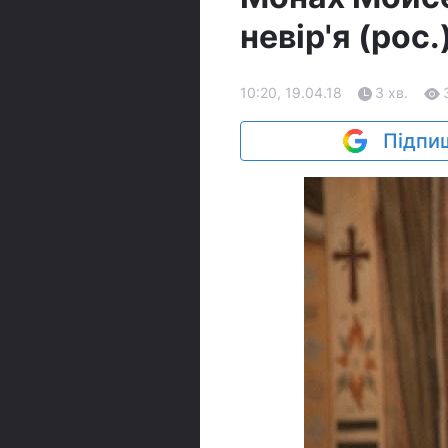
невір'я (рос.
10:20, 19.04.18
3 хв.
Підпиш