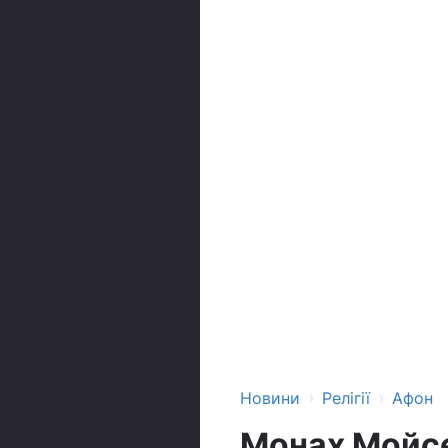
›
›
Новини
Релігії
Афон
Монах Мойсе