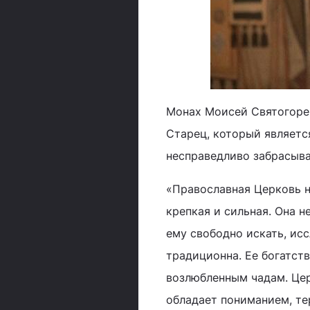
Монах Моисей Святогорец
Старец, который являетс
несправедливо забрасыват
«Православная Церковь не
крепкая и сильная. Она н
ему свободно искать, ис
традиционна. Ее богатств
возлюбленным чадам. Церк
обладает пониманием, те