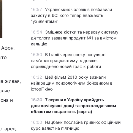
16:57
Українських чоловіків позбавили
захисту в ЄС: кого тепер вважають
"ухилянтами"
16:54
Зміцнює кістки та нервову систему:
дієтологи зазвали продукт №1 за вмістом
кальцію
 Афон.
16:50
В Італії через спеку популярні
что
пам'ятки працюватимуть довше:
оприлюднено новий графік роботи
16:32
Цей фільм 2010 року визнали
на живая,
найкращим психологічним бойовиком в
історії кіно
оляет
16:30
7 серпня в Україну прийдуть
исна и
довгоочікувані дощі та прохолода: яким
областям пощастить (карта)
16:00
Нацбанк послабив гривню: офіційний
курс валют на п’ятницю
старец.