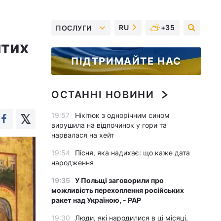
RU
+35
ПОСЛУГИ
ятих
ПІДТРИМАЙТЕ НАС
ОСТАННІ НОВИНИ
19:57
Нікітюк з однорічним сином
вирушила на відпочинок у гори та
нарвалася на хейт
19:54
Пісня, яка надихає: що каже дата
народження
19:35
У Польщі заговорили про
можливість перехоплення російських
ракет над Україною, - PAP
19:30
Люди, які народилися в ці місяці,