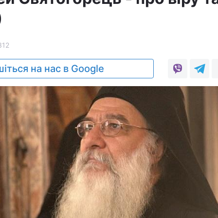
)
312
іться на нас в Google