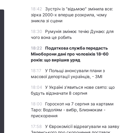
18:42
Зустріч із "відьмою" змінила все:
зірка 2000-х вперше розкрила, чому
зникла зі сцени
18:30
Румунія змінює течію Дунаю: для
чого вона це робить
18:22
Податкова служба передасть
Міноборони дані про чоловіків 18–60
років: що вирішив уряд
18:17
У Польщі анонсували плани з
масової депортації українців, - ЗМІ
18:04
У Україні з'явиться нове свято: що
будуть відзначати 8 серпня
18:00
Гороскоп на 7 серпня за картами
Таро: Водоліям - вибір, Близнюкам -
прискорення
17:58
У Єврокомісії відреагували на заяву
Зеленського про скорочення поставок