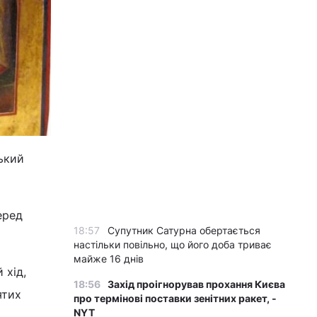
ький
еред
18:57
Супутник Сатурна обертається
настільки повільно, що його доба триває
майже 16 днів
 хід,
18:56
Захід проігнорував прохання Києва
ятих
про термінові поставки зенітних ракет, -
NYT