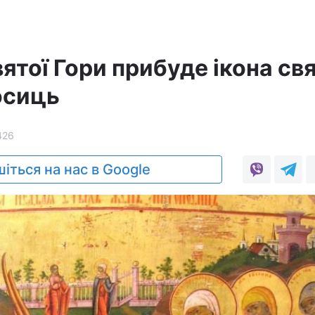
вятої Гори прибуде ікона св
осиць
426
іться на нас в Google