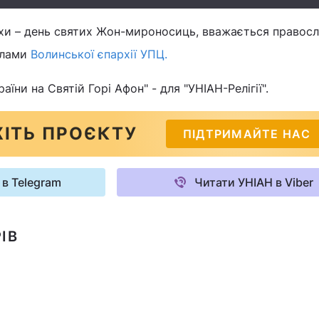
асхи – день святих Жон-мироносиць, вважається правос
алами
Волинської єпархії УПЦ.
їни на Святій Горі Афон" - для "УНІАН-Релігії".
ІТЬ ПРОЄКТУ
ПІДТРИМАЙТЕ НАС
 в Telegram
Читати УНІАН в Viber
ІВ