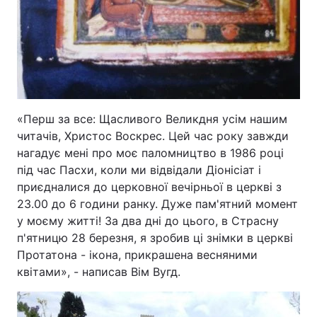
Лонгріди
Відео з Youtube
Статті
Інтерв'ю
Думки
«Перш за все: Щасливого Великдня усім нашим
Архів
Вакансії
читачів, Христос Воскрес. Цей час року завжди
нагадує мені про моє паломництво в 1986 році
Контакти
під час Пасхи, коли ми відвідали Діонісіат і
приєдналися до церковної вечірньої в церкві з
Послуги
23.00 до 6 години ранку. Дуже пам'ятний момент
у моєму житті! За два дні до цього, в Страсну
п'ятницю 28 березня, я зробив ці знімки в церкві
Протатона - ікона, прикрашена весняними
квітами», - написав Вім Вугд.