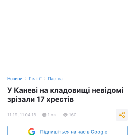
›
›
Новини
Релігії
Паства
У Каневі на кладовищі невідомі
зрізали 17 хрестів
11:19, 11.04.18
1 хв.
160
Підпишіться на нас в Google