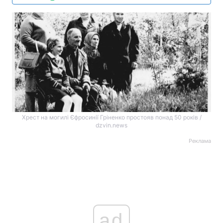
Хрест на могилі Єфросинії Гріненко простояв понад 50 років /
dzvin.news
Реклама
ad