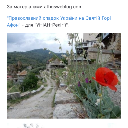
За матеріалами athosweblog.com.
"Православний спадок України на Святій Горі
Афон"
- для "УНІАН-Релігії".