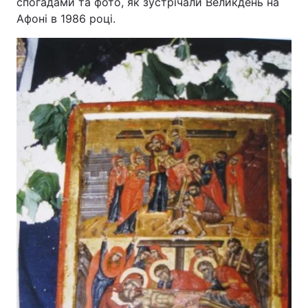
спогадами та фото, як зустрічали Великдень на
Афоні в 1986 році.
Головна
Війна
Україна
Політика
Економіка
Світ
Спорт
Наука
Техно і зв'язок
Лайт
Зброя
Інциденти
Здоров'я
Туризм
Цікавинки
Погода
Екологія
Регіони