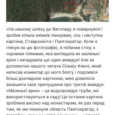
«На нашому шляху до Ватопеду я повернувся і
зробив кілька знімків панорами, ось і наступна
картина, Ставронікіта і Пантократор. Коли я
глянув на цю фотографію, я побачив стіну з
чорними плямами, яка виглядала як маленькі
арки і нагадувала ще один акведук! Але за
допомогою нашого читача Сільвіу Ключі, який
написав коментар до мого блогу і поділився
більш докладною картиною, мені довелося
залишити своє припущення про третій акведук.
«Маленькі арки» - це водопровідні труби, які
використовуються в саду! Ця остання картина
зроблена високо над монастирем, як раз перед
тим, як ми покинули область Пантократор, з