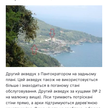
Другий акведук з Пантократором на задньому
плані. Цей акведук також не використовується
більше і знаходиться в поганому стані
обслуговування. Другий акведук за кущами (№ 2
на малюнку вище). Ліси тримають потріскані
стіни прямо, а арки підтримуються дерев'яною