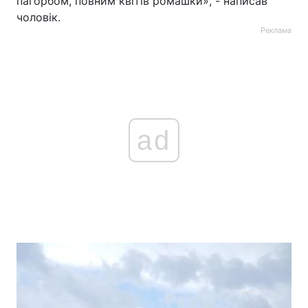
пагорбом, повним квітів ромашки», - написав
чоловік.
Реклама
ad