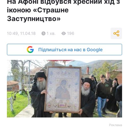
На Афоні відбувся хресний хід з
іконою «Страшне
Заступництво»
10:49, 11.04.18
1 хв.
196
Підпишіться на нас в Google
Реклама