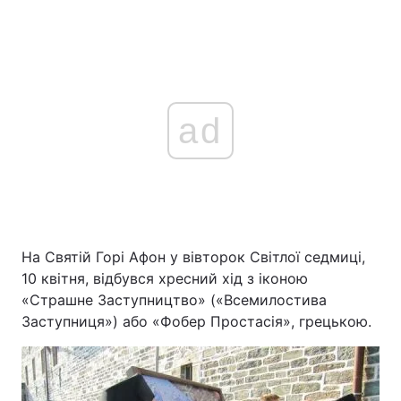
ad
На Святій Горі Афон у вівторок Світлої седмиці,
10 квітня, відбувся хресний хід з іконою
«Страшне Заступництво» («Всемилостива
Заступниця») або «Фобер Простасія», грецькою.