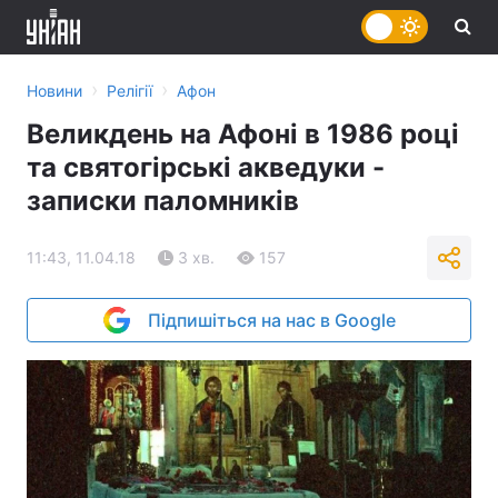
›
›
Новини
Релігії
Афон
Великдень на Афоні в 1986 році
та святогірські акведуки -
записки паломників
11:43, 11.04.18
3 хв.
157
Підпишіться на нас в Google