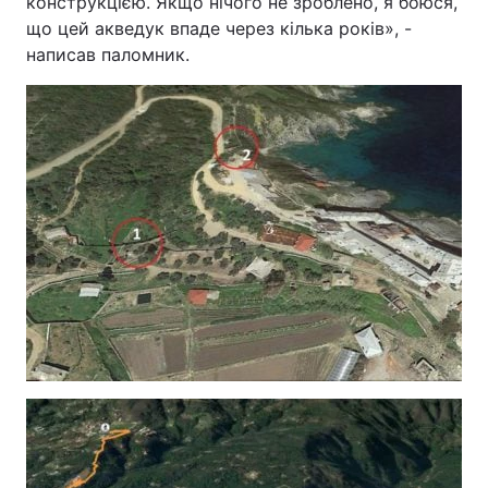
конструкцією. Якщо нічого не зроблено, я боюся,
що цей акведук впаде через кілька років», -
написав паломник.