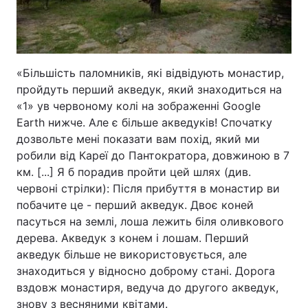
«Більшість паломників, які відвідують монастир,
пройдуть перший акведук, який знаходиться на
«1» ув червоному колі на зображенні Google
Earth нижче. Але є більше акведуків! Спочатку
дозвольте мені показати вам похід, який ми
робили від Кареї до Пантократора, довжиною в 7
км. [...] Я б порадив пройти цей шлях (див.
червоні стрілки): Після прибуття в монастир ви
побачите це - перший акведук. Двоє коней
пасуться на землі, лоша лежить біля оливкового
дерева. Акведук з конем і лошам. Перший
акведук більше не використовується, але
знаходиться у відносно доброму стані. Дорога
вздовж монастиря, ведуча до другого акведук,
знову з весняними квітами.