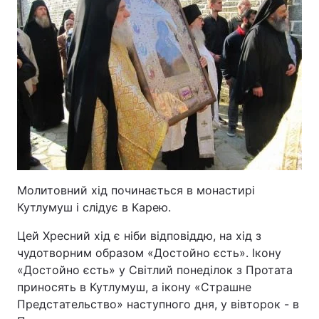
Молитовний хід починається в монастирі
Кутлумуш і слідує в Карею.
Цей Хресний хід є ніби відповіддю, на хід з
чудотворним образом «Достойно єсть». Ікону
«Достойно єсть» у Світлий понеділок з Протата
приносять в Кутлумуш, а ікону «Страшне
Предстательство» наступного дня, у вівторок - в