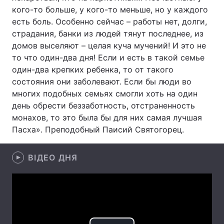
кого-то больше, у кого-то меньше, но у каждого
Лонгріди
есть боль. Особенно сейчас – работы нет, долги,
страдания, банки из людей тянут последнее, из
домов выселяют – целая куча мучений! И это не
Відео з Youtube
Статті
то что один-два дня! Если и есть в такой семье
один-два крепких ребенка, то от такого
Інтерв'ю
Думки
состояния они заболевают. Если бы люди во
Архів
Вакансії
многих подобных семьях смогли хоть на один
день обрести беззаботность, отстраненность
Контакти
монахов, то это была бы для них самая лучшая
Пасха». Преподобный Паисий Святогорец.
Послуги
ВІДЕО ДНЯ