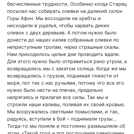
бесчисленные трудности, Особенно когда Старец
посылал нас собирать оливки на далекий склон
Горы Афон. Мы восходили на хребты и
нисходили в ущелья, чтобы нарвать диких
оливок с двух деревьев. А потом нужно было
донести до наших калив собранные оливки по
неприступным тропам, через страшные скалы.
Нам приходилось целые дни проводить вдали.
Для этого нужно было отправиться рано утром, а
возвращались мы с закатом солнца. Когда же мы
возвращались с грузом, поднимая тяжести от
моря, пот тек с нас ручьями, потому что все это
нужно было нести на плечах, предельно
напрягаясь и прилагая все силы. Так мы и
строили наши каливы, поливая их своей кровью.
Мы вооружались светлыми помыслами, и так,
радуясь, вступали в бой – поднимали грузы…
Тогда-то мы поняли и постоянно размышляли об
этом: «Такой труд и пот послушания равноценен