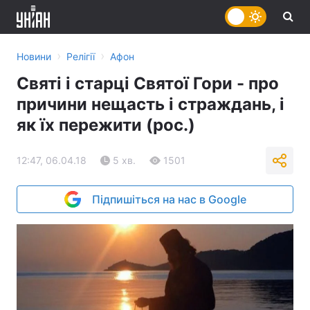
›
›
Новини
Релігії
Афон
Святі і старці Святої Гори - про
причини нещасть і страждань, і
як їх пережити (рос.)
12:47, 06.04.18
5 хв.
1501
Підпишіться на нас в Google