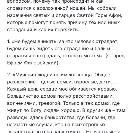
вопросом, почему так происходит и как
справится с возложенной ношей. Мы собрали
изречения святых и старцев Святой Горы Афон,
которые помогут понять причину тех или иных
Головна
Війна
страданий и как их пережить.
Україна
Політика
1. «Не будем вникать, за что человек страдает,
будем лишь видеть его страдание и боль и
Економіка
Світ
стараться сострадать, сколько можем». (Старец
Ефрем Филофейский).
Спорт
Наука
2. «Мучения людей не имеют конца. Общее
Техно і зв'язок
Лайт
разложение – целые семьи, взрослые, дети….
Каждый день сердце мое обливается кровью.
Зброя
Інциденти
Большинство домов полно расстройствами,
волнениями, тревогой. Только в тех домах, где
Здоров'я
Туризм
живут по Богу, людям хорошо. В других же – там
разводы, здесь банкротства, где болезни, где
Цікавинки
Погода
несчастные случаи, кто на психотропных
Екологія
Регіони
лекарствах, кто на наркотиках… Несчастные: у