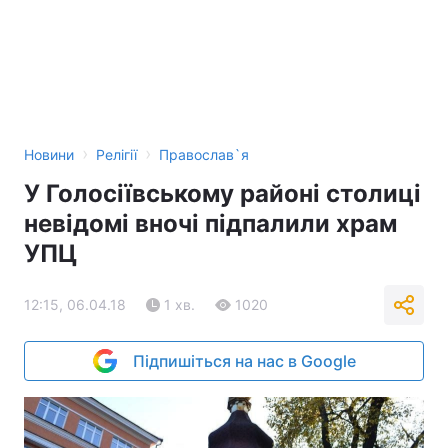
›
›
Новини
Релігії
Православ`я
У Голосіївському районі столиці
невідомі вночі підпалили храм
УПЦ
12:15, 06.04.18
1 хв.
1020
Підпишіться на нас в Google