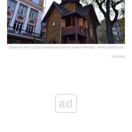
Храм на честь Єрусалимської ікони Божої Матері / news.church.ua
Реклама
ad