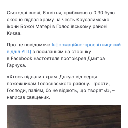
Сьогодні вночі, 6 квітня, приблизно о 0.30 було
скоєно підпал храму на честь Єрусалимської
ікони Божої Матері в Голосіївському районі
Києва.
Про це повідомляє
Інформаційно-просвітницький
відділ УПЦ
з посиланням на сторінку
в Facebook настоятеля протоієрея Дмитра
Гарчука.
«Хтось підпалив храм. Дякую від серця
пожежникам Голосіївського району. Прости,
Господи, паліям, бо не відають, що творять!», –
написав священик.