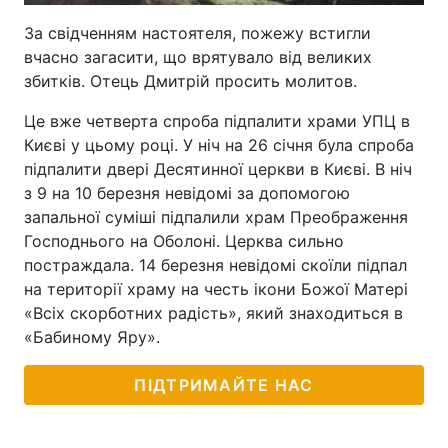
За свідченням настоятеля, пожежу встигли
вчасно загасити, що врятувало від великих
збитків. Отець Дмитрій просить молитов.
Це вже четверта спроба підпалити храми УПЦ в
Києві у цьому році. У ніч на 26 січня була спроба
підпалити двері Десятинної церкви в Києві. В ніч
з 9 на 10 березня невідомі за допомогою
запальної суміші підпалили храм Преображення
Господнього на Оболоні. Церква сильно
постраждала. 14 березня невідомі скоїли підпал
на території храму на честь ікони Божої Матері
«Всіх скорботних радість», який знаходиться в
«Бабиному Яру».
ПІДТРИМАЙТЕ НАС